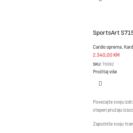
SportsArt S71
Cardio oprema
,
Kard
2.340,00
KM
SKU:
70092
Pročitaj više
Povećajte svoju izdrž
steperi pružaju izaz
Započnite svoju trans