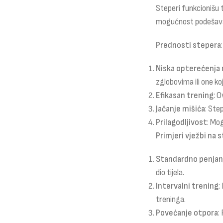
Steperi funkcionišu t
mogućnost podešavan
Prednosti stepera
:
Niska opterećenja 
zglobovima ili one ko
Efikasan trening
: O
Jačanje mišića
: Ste
Prilagodljivost
: Mo
Primjeri vježbi na
Standardno penjan
dio tijela.
Intervalni trening
:
treninga.
Povećanje otpora
: