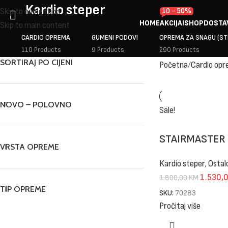
Kardio steper
10 - 50%
Skip to navigation
HOME
AKCIJA!
SHOP
DOSTA
Skip to main content
CARDIO OPREMA
GUMENI PODOVI
OPREMA ZA SNAGU (S
110 Products
9 Products
290 Products
SORTIRAJ PO CIJENI
Početna
Cardio op
NOVO – POLOVNO
Sale!
STAIRMASTER
VRSTA OPREME
Kardio steper
,
Ostal
1.530,
1.800,00
KM
TIP OPREME
SKU:
70283
Pročitaj više