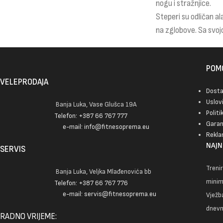
nogu i stražnjice.
Steperi su odličan ala
na zglobove. Sa svoj
POMO
VELEPRODAJA
Dost
Uslov
Banja Luka, Vase Glušca 19A
Politi
Telefon: +387 66 767 777
Garan
e-mail: info@fitnesoprema.eu
Rekla
NAJN
SERVIS
Trenir
Banja Luka, Veljka Mlađenovića bb
mini
Telefon: +387 66 767 776
e-mail: servis@fitnesoprema.eu
Vježba
dnevn
RADNO VRIJEME: