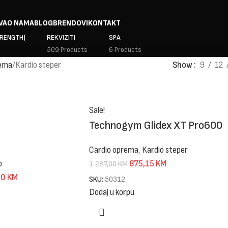
VA
O NAMA
BLOG
BRENDOVI
KONTAKT
TRENGTH)
REKVIZITI
SPA
509 Products
6 Products
rema
Kardio steper
Show
9
12
Sale!
Technogym Glidex XT Pro600
Cardio oprema
,
Kardio steper
875,15
KM
o
1.287,00
KM
00
KM
SKU:
50312
Dodaj u korpu