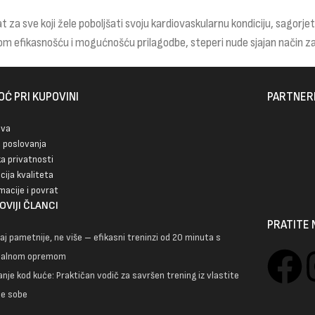
t za sve koji žele poboljšati svoju kardiovaskularnu kondiciju, sagorjeti 
om efikasnošću i mogućnošću prilagodbe, steperi nude sjajan način za 
Ć PRI KUPOVINI
PARTNER
ava
i poslovanja
ka privatnosti
cija kvaliteta
macije i povrat
OVIJI ČLANCI
PRATITE 
aj pametnije, ne više – efikasni treninzi od 20 minuta s
malnom opremom
nje kod kuće: Praktičan vodič za savršen trening iz vlastite
e sobe