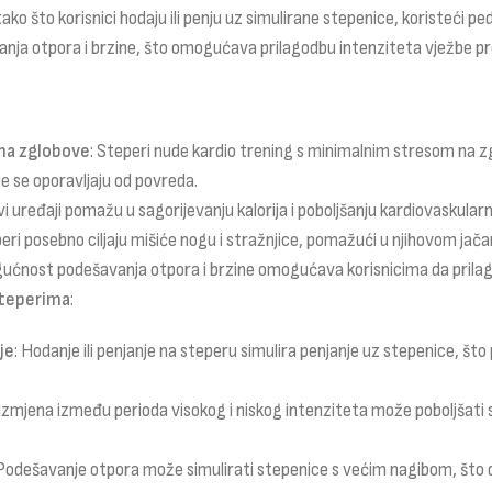
ako što korisnici hodaju ili penju uz simulirane stepenice, koristeći p
ja otpora i brzine, što omogućava prilagodbu intenziteta vježbe pre
na zglobove
: Steperi nude kardio trening s minimalnim stresom na z
je se oporavljaju od povreda.
vi uređaji pomažu u sagorijevanju kalorija i poboljšanju kardiovaskular
peri posebno ciljaju mišiće nogu i stražnjice, pomažući u njihovom jačan
gućnost podešavanja otpora i brzine omogućava korisnicima da prilago
 steperima
:
je
: Hodanje ili penjanje na steperu simulira penjanje uz stepenice, što 
 Izmjena između perioda visokog i niskog intenziteta može poboljšati s
 Podešavanje otpora može simulirati stepenice s većim nagibom, što 