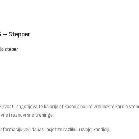
5 – Stepper
io steper
ljivost i sagorijevajte kalorije efikasno s našim vrhunskim kardio stepe
ovne i raznovrsne treninge.
formaciju već danas i osjetite razliku u svojoj kondiciji.