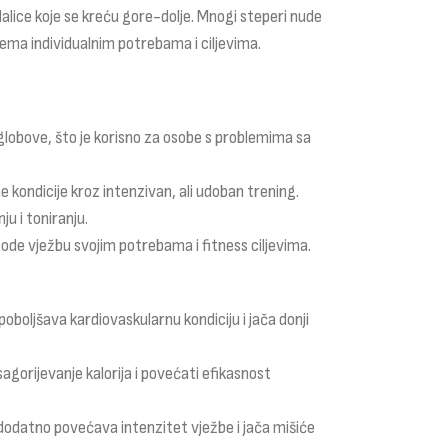
edalice koje se kreću gore-dolje. Mnogi steperi nude
ma individualnim potrebama i ciljevima.
globove, što je korisno za osobe s problemima sa
ne kondicije kroz intenzivan, ali udoban trening.
ju i toniranju.
de vježbu svojim potrebama i fitness ciljevima.
poboljšava kardiovaskularnu kondiciju i jača donji
agorijevanje kalorija i povećati efikasnost
dodatno povećava intenzitet vježbe i jača mišiće