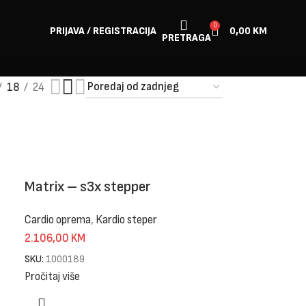
0
PRIJAVA / REGISTRACIJA
0,00
KM
PRETRAGA
18
24
Matrix – s3x stepper
Cardio oprema
,
Kardio steper
2.106,00
KM
SKU:
1000189
Pročitaj više