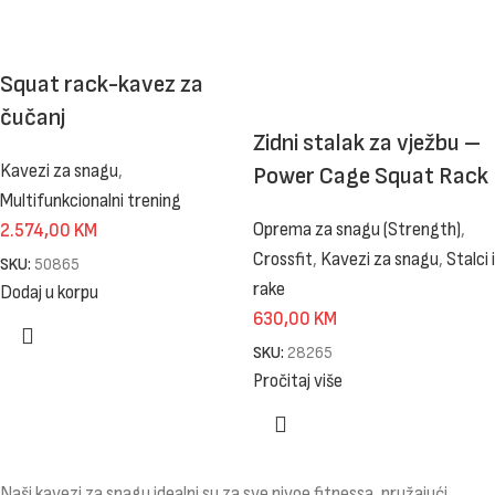
Squat rack-kavez za
čučanj
Zidni stalak za vježbu –
Kavezi za snagu
,
Power Cage Squat Rack
Multifunkcionalni trening
Oprema za snagu (Strength)
,
2.574,00
KM
Crossfit
,
Kavezi za snagu
,
Stalci i
SKU:
50865
rake
Dodaj u korpu
630,00
KM
SKU:
28265
Pročitaj više
Naši kavezi za snagu idealni su za sve nivoe fitnessa, pružajući