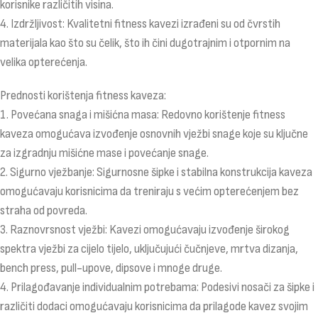
korisnike različitih visina.
4. Izdržljivost: Kvalitetni fitness kavezi izrađeni su od čvrstih
materijala kao što su čelik, što ih čini dugotrajnim i otpornim na
velika opterećenja.
Prednosti korištenja fitness kaveza:
1. Povećana snaga i mišićna masa: Redovno korištenje fitness
kaveza omogućava izvođenje osnovnih vježbi snage koje su ključne
za izgradnju mišićne mase i povećanje snage.
2. Sigurno vježbanje: Sigurnosne šipke i stabilna konstrukcija kaveza
omogućavaju korisnicima da treniraju s većim opterećenjem bez
straha od povreda.
3. Raznovrsnost vježbi: Kavezi omogućavaju izvođenje širokog
spektra vježbi za cijelo tijelo, uključujući čučnjeve, mrtva dizanja,
bench press, pull-upove, dipsove i mnoge druge.
4. Prilagođavanje individualnim potrebama: Podesivi nosači za šipke i
različiti dodaci omogućavaju korisnicima da prilagode kavez svojim