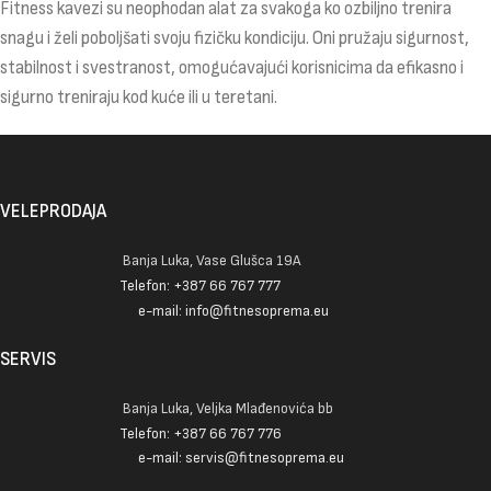
Fitness kavezi su neophodan alat za svakoga ko ozbiljno trenira
snagu i želi poboljšati svoju fizičku kondiciju. Oni pružaju sigurnost,
stabilnost i svestranost, omogućavajući korisnicima da efikasno i
sigurno treniraju kod kuće ili u teretani.
VELEPRODAJA
Banja Luka, Vase Glušca 19A
Telefon: +387 66 767 777
e-mail: info@fitnesoprema.eu
SERVIS
Banja Luka, Veljka Mlađenovića bb
Telefon: +387 66 767 776
e-mail: servis@fitnesoprema.eu