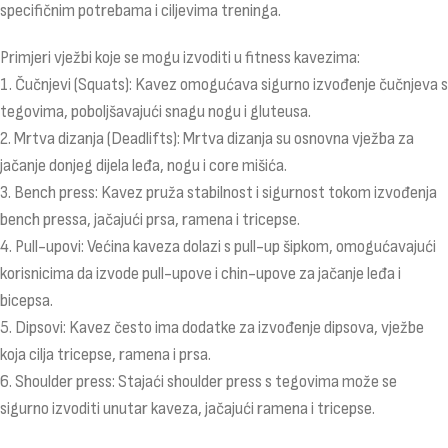
specifičnim potrebama i ciljevima treninga.
Primjeri vježbi koje se mogu izvoditi u fitness kavezima:
1. Čučnjevi (Squats): Kavez omogućava sigurno izvođenje čučnjeva s
tegovima, poboljšavajući snagu nogu i gluteusa.
2. Mrtva dizanja (Deadlifts): Mrtva dizanja su osnovna vježba za
jačanje donjeg dijela leđa, nogu i core mišića.
3. Bench press: Kavez pruža stabilnost i sigurnost tokom izvođenja
bench pressa, jačajući prsa, ramena i tricepse.
4. Pull-upovi: Većina kaveza dolazi s pull-up šipkom, omogućavajući
korisnicima da izvode pull-upove i chin-upove za jačanje leđa i
bicepsa.
5. Dipsovi: Kavez često ima dodatke za izvođenje dipsova, vježbe
koja cilja tricepse, ramena i prsa.
6. Shoulder press: Stajaći shoulder press s tegovima može se
sigurno izvoditi unutar kaveza, jačajući ramena i tricepse.