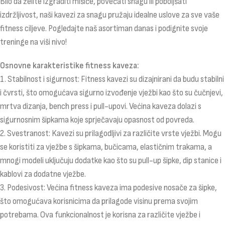
Bilo da želite izgraditi mišiće, povećati snagu ili poboljšati
izdržljivost, naši kavezi za snagu pružaju idealne uslove za sve vaše
fitness ciljeve. Pogledajte naš asortiman danas i podignite svoje
treninge na viši nivo!
Osnovne karakteristike fitness kaveza:
1. Stabilnost i sigurnost: Fitness kavezi su dizajnirani da budu stabilni
i čvrsti, što omogućava sigurno izvođenje vježbi kao što su čučnjevi,
mrtva dizanja, bench press i pull-upovi. Većina kaveza dolazi s
sigurnosnim šipkama koje sprječavaju opasnost od povreda.
2. Svestranost: Kavezi su prilagodljivi za različite vrste vježbi. Mogu
se koristiti za vježbe s šipkama, bučicama, elastičnim trakama, a
mnogi modeli uključuju dodatke kao što su pull-up šipke, dip stanice i
kablovi za dodatne vježbe.
3. Podesivost: Većina fitness kaveza ima podesive nosače za šipke,
što omogućava korisnicima da prilagode visinu prema svojim
potrebama. Ova funkcionalnost je korisna za različite vježbe i