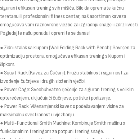
siguran i efikasan trening svih mišića. Bilo da opremate kućnu
teretanu ili profesionalni fitness centar, naš asortiman kaveza
omogućava vam raznovrsne vježbe za izgradnju snage i izdržljivosti.
Pogledajte našu ponudu i opremite se danas!
● Zidni stalak sa klupom (Wall Folding Rack with Bench): Savršen za
optimizaciju prostora, omogućava efikasan trening s klupom i
šipkom.
● Squat Rack (Kavez za Čučanj): Pruža stabilnost i sigurnost za
izvođenje čučnjeva i drugih složenih vježbi.
● Power Cage: Sveobuhvatno rješenje za siguran trening s velikim
opterećenjem, uključujući čučnjeve, potiske i podizanje.
● Power Rack: Višenamjenski kavez s podešavanjem visine za
maksimalnu svestranost u vježbanju.
● Multi-Functional Smith Machine: Kombinuje Smith mašinu s
funkcionalnim treningom za potpuni trening snage.