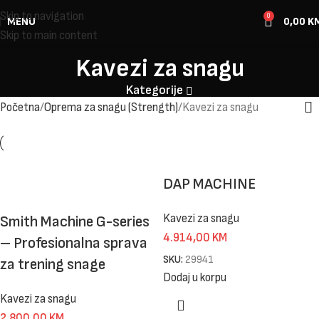
Skip to navigation
0
MENU
0,00
K
Skip to main content
Kavezi za snagu
Kategorije
Početna
Oprema za snagu (Strength)
Kavezi za snagu
DAP MACHINE
Kavezi za snagu
Smith Machine G-series
4.914,00
KM
– Profesionalna sprava
SKU:
29941
za trening snage
Dodaj u korpu
Kavezi za snagu
2.800,00
KM