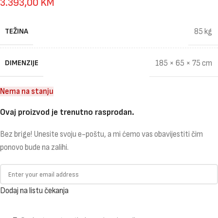
3.393,00
KM
TEŽINA
85 kg
DIMENZIJE
185 × 65 × 75 cm
Nema na stanju
Ovaj proizvod je trenutno rasprodan.
Bez brige! Unesite svoju e-poštu, a mi ćemo vas obavijestiti čim
ponovo bude na zalihi.
Dodaj na listu čekanja