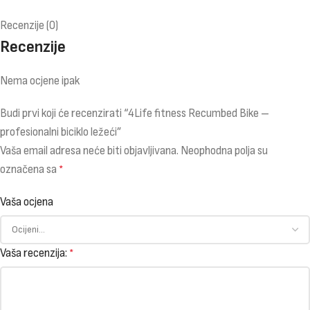
Recenzije (0)
Recenzije
Nema ocjene ipak
Budi prvi koji će recenzirati “4Life fitness Recumbed Bike –
profesionalni biciklo ležeći”
Vaša email adresa neće biti objavljivana.
Neophodna polja su
označena sa
*
Vaša ocjena
Vaša recenzija:
*