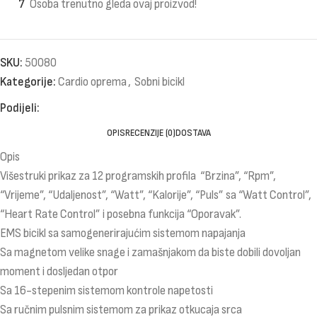
7
Osoba trenutno gleda ovaj proizvod!
SKU:
50080
Kategorije:
Cardio oprema
,
Sobni bicikl
Podijeli:
OPIS
RECENZIJE (0)
DOSTAVA
Opis
Višestruki prikaz za 12 programskih profila “Brzina”, “Rpm”,
“Vrijeme”, “Udaljenost”, “Watt”, “Kalorije”, “Puls” sa “Watt Control”,
“Heart Rate Control” i posebna funkcija “Oporavak”.
EMS bicikl sa samogenerirajućim sistemom napajanja
Sa magnetom velike snage i zamašnjakom da biste dobili dovoljan
moment i dosljedan otpor
Sa 16-stepenim sistemom kontrole napetosti
Sa ručnim pulsnim sistemom za prikaz otkucaja srca