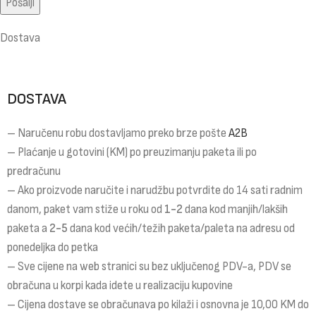
Dostava
DOSTAVA
– Naručenu robu dostavljamo preko brze pošte
A2B
– Plaćanje u gotovini (KM) po preuzimanju paketa ili po
predračunu
– Ako proizvode naručite i narudžbu potvrdite do 14 sati radnim
danom, paket vam stiže u roku od
1-2
dana kod manjih/lakših
paketa a
2-5
dana kod većih/težih paketa/paleta na adresu od
ponedeljka do petka
– Sve cijene na web stranici su bez uključenog PDV-a, PDV se
obračuna u korpi kada idete u realizaciju kupovine
– Cijena dostave se obračunava po kilaži i osnovna je 10,00 KM do