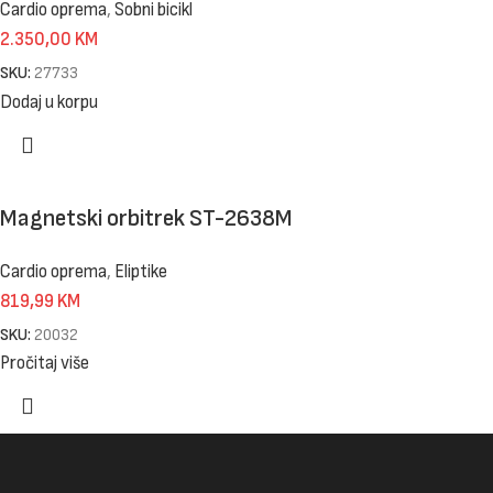
Cardio oprema
,
Sobni bicikl
2.350,00
KM
SKU:
27733
Dodaj u korpu
Magnetski orbitrek ST-2638M
Cardio oprema
,
Eliptike
819,99
KM
SKU:
20032
Pročitaj više