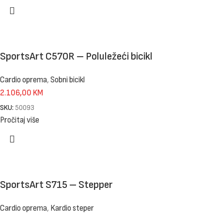
SportsArt C570R – Poluležeći bicikl
Cardio oprema
,
Sobni bicikl
2.106,00
KM
SKU:
50093
Pročitaj više
SportsArt S715 – Stepper
Cardio oprema
,
Kardio steper