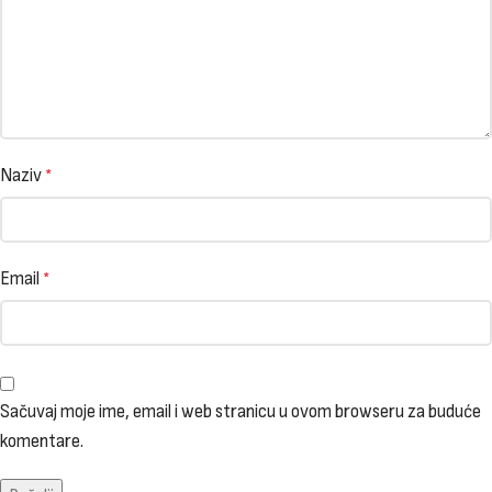
Naziv
*
Email
*
Sačuvaj moje ime, email i web stranicu u ovom browseru za buduće
komentare.