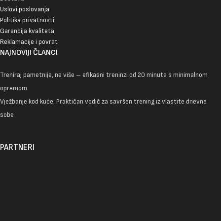
Uslovi poslovanja
Politika privatnosti
Garancija kvaliteta
Reklamacije i povrat
NAJNOVIJI ČLANCI
Treniraj pametnije, ne više – efikasni treninzi od 20 minuta s minimalnom
opremom
Vježbanje kod kuće: Praktičan vodič za savršen trening iz vlastite dnevne
sobe
PARTNERI