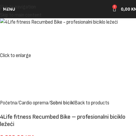
Skip to navigation
0
MENU
0,00
K
Skip to main content
Click to enlarge
Početna
Cardio oprema
Sobni bicikl
Back to products
4Life fitness Recumbed Bike – profesionalni biciklo
ležeći