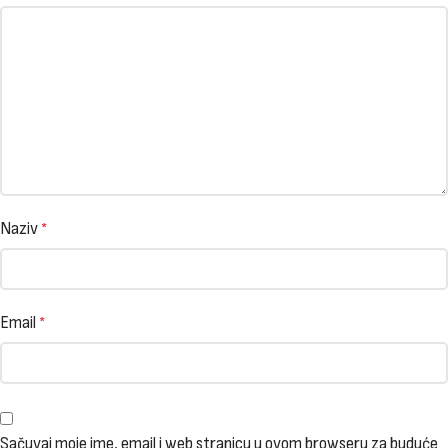
Naziv
*
Email
*
Sačuvaj moje ime, email i web stranicu u ovom browseru za buduće