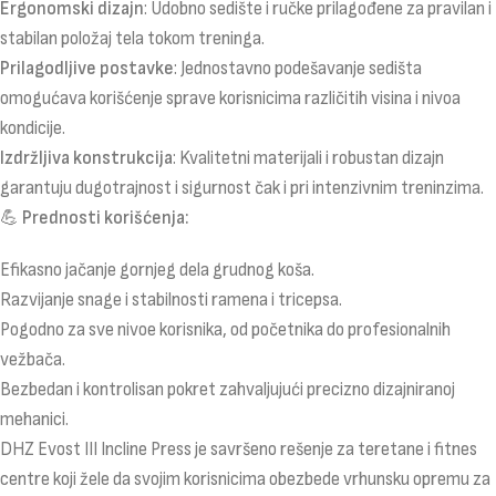
Ergonomski dizajn
: Udobno sedište i ručke prilagođene za pravilan i
stabilan položaj tela tokom treninga.
Prilagodljive postavke
: Jednostavno podešavanje sedišta
omogućava korišćenje sprave korisnicima različitih visina i nivoa
kondicije.
Izdržljiva konstrukcija
: Kvalitetni materijali i robustan dizajn
garantuju dugotrajnost i sigurnost čak i pri intenzivnim treninzima.
💪
Prednosti korišćenja:
Efikasno jačanje gornjeg dela grudnog koša.
Razvijanje snage i stabilnosti ramena i tricepsa.
Pogodno za sve nivoe korisnika, od početnika do profesionalnih
vežbača.
Bezbedan i kontrolisan pokret zahvaljujući precizno dizajniranoj
mehanici.
DHZ Evost III Incline Press je savršeno rešenje za teretane i fitnes
centre koji žele da svojim korisnicima obezbede vrhunsku opremu za