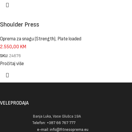
Shoulder Press
Oprema za snagu (Strength)
,
Plate loaded
2.550,00
KM
SKU:
24676
Pročitaj više
VELEPRODAJA
Banja Luka, Vase Glušca 19A
Telefon: +387 66 767 777
e-mail: info@fitnesoprema.eu