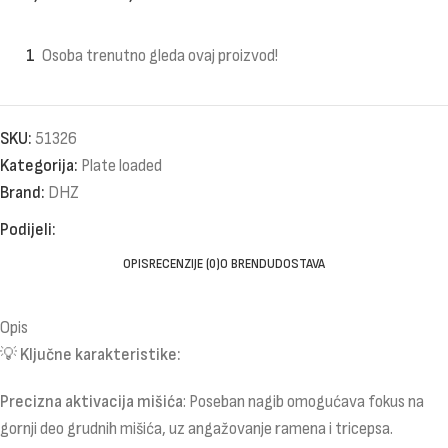
1
Osoba trenutno gleda ovaj proizvod!
SKU:
51326
Kategorija:
Plate loaded
Brand:
DHZ
Podijeli:
OPIS
RECENZIJE (0)
O BRENDU
DOSTAVA
Opis
💡
Ključne karakteristike:
Precizna aktivacija mišića
: Poseban nagib omogućava fokus na
gornji deo grudnih mišića, uz angažovanje ramena i tricepsa.