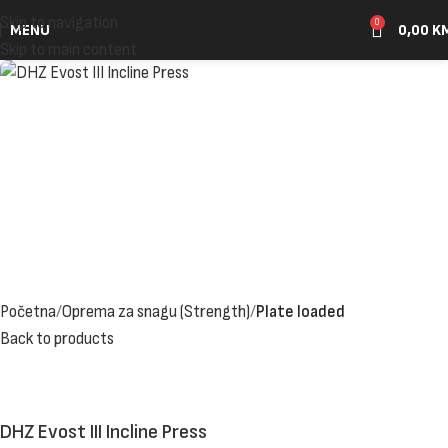
Skip to navigation
0
MENU
0,00
K
Skip to main content
Početna
Oprema za snagu (Strength)
Plate loaded
Back to products
DHZ Evost III Incline Press