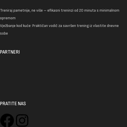
Treniraj pametnije, ne više – efikasni treninzi od 20 minuta s minimalnom
opremom
Vježbanje kod kuće: Praktičan vodič za savršen trening iz vlastite dnevne
sobe
PARTNERI
PRATITE NAS