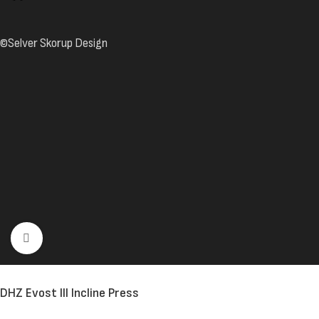
©Selver Skorup Design
Click to enlarge
DHZ Evost III Incline Press