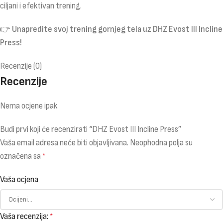
ciljani i efektivan trening.
👉
Unapredite svoj trening gornjeg tela uz DHZ Evost III Incline
Press!
Recenzije (0)
Recenzije
Nema ocjene ipak
Budi prvi koji će recenzirati “DHZ Evost III Incline Press”
Vaša email adresa neće biti objavljivana.
Neophodna polja su
označena sa
*
Vaša ocjena
Vaša recenzija:
*