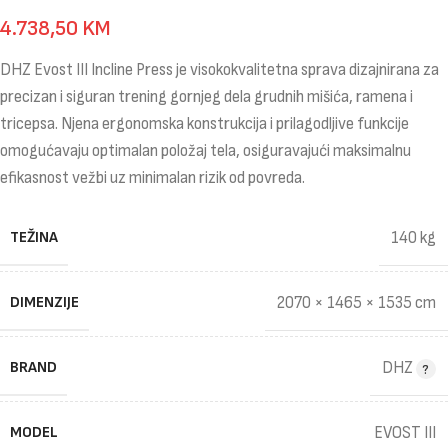
4.738,50
KM
DHZ Evost III Incline Press je visokokvalitetna sprava dizajnirana za
precizan i siguran trening gornjeg dela grudnih mišića, ramena i
tricepsa. Njena ergonomska konstrukcija i prilagodljive funkcije
omogućavaju optimalan položaj tela, osiguravajući maksimalnu
efikasnost vežbi uz minimalan rizik od povreda.
TEŽINA
140 kg
DIMENZIJE
2070 × 1465 × 1535 cm
BRAND
DHZ
MODEL
EVOST III