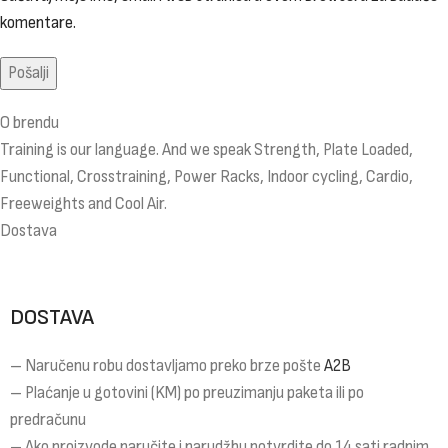
komentare.
O brendu
Training is our language. And we speak Strength, Plate Loaded,
Functional, Crosstraining, Power Racks, Indoor cycling, Cardio,
Freeweights and Cool Air.
Dostava
DOSTAVA
– Naručenu robu dostavljamo preko brze pošte
A2B
– Plaćanje u gotovini (KM) po preuzimanju paketa ili po
predračunu
– Ako proizvode naručite i narudžbu potvrdite do 14 sati radnim