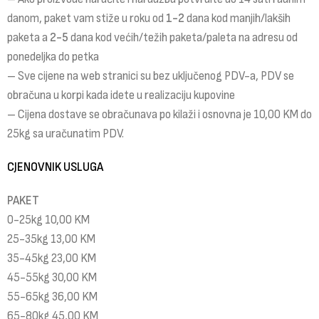
danom, paket vam stiže u roku od
1-2
dana kod manjih/lakših
paketa a
2-5
dana kod većih/težih paketa/paleta na adresu od
ponedeljka do petka
– Sve cijene na web stranici su bez uključenog PDV-a, PDV se
obračuna u korpi kada idete u realizaciju kupovine
– Cijena dostave se obračunava po kilaži i osnovna je 10,00 KM do
25kg sa uračunatim PDV.
CJENOVNIK USLUGA
PAKET
0-25kg 10,00 KM
25-35kg 13,00 KM
35-45kg 23,00 KM
45-55kg 30,00 KM
55-65kg 36,00 KM
65-80kg 45,00 KM