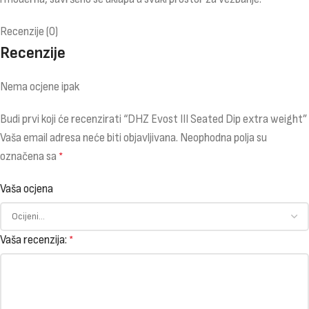
Recenzije (0)
Recenzije
Nema ocjene ipak
Budi prvi koji će recenzirati “DHZ Evost III Seated Dip extra weight”
Vaša email adresa neće biti objavljivana.
Neophodna polja su
označena sa
*
Vaša ocjena
Vaša recenzija:
*