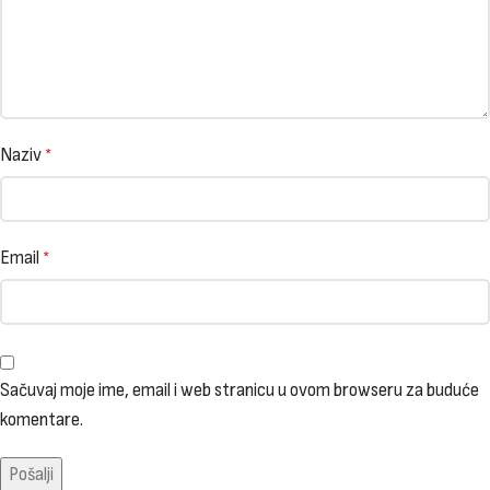
Naziv
*
Email
*
Sačuvaj moje ime, email i web stranicu u ovom browseru za buduće
komentare.