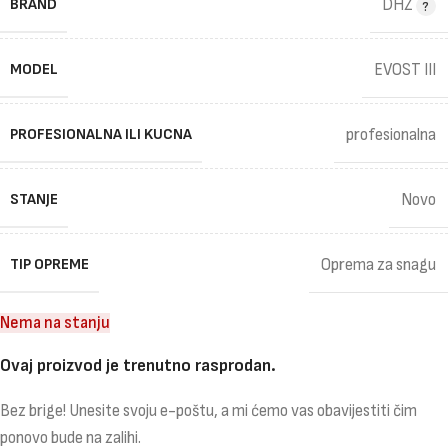
BRAND
DHZ
MODEL
EVOST III
PROFESIONALNA ILI KUCNA
profesionalna
STANJE
Novo
TIP OPREME
Oprema za snagu
Nema na stanju
Ovaj proizvod je trenutno rasprodan.
Bez brige! Unesite svoju e-poštu, a mi ćemo vas obavijestiti čim
ponovo bude na zalihi.