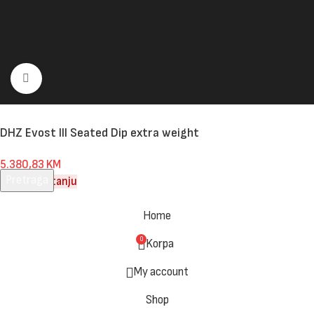
Click to enlarge
DHZ Evost III Seated Dip extra weight
5.380,83
KM
Pretraga
Nema na stanju
Unesite pojam za pretragu.
Home
0
Korpa
My account
Shop