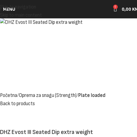
Skip to navigation
0
MENU
0,00
K
Skip to main content
Početna
Oprema za snagu (Strength)
Plate loaded
Back to products
DHZ Evost III Seated Dip extra weight