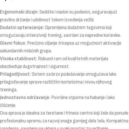
Ergonomski dizajn:
Sedište i naslon su podesivi, osiguravajući
pravilno držanje i udobnost tokom izvođenja vežbi.
Dodatni opterećenje:
Opremljena dodatnim tegovima koji
omogućavaju intenzivniji trening, savršen za napredne korisnike.
Glavni fokus:
Precizno ciljanje tricepsa uz mogućnost aktivacije
sekundarnih mišićnih grupa.
Visoka stabilnost:
Robusni ram od kvalitetnih materijala
obezbeđuje dugotrajnost i sigurnost.
Prilagodljivost:
Sistem za brzo podešavanje omogućava lako
prilagođavanje sprave različitim korisnicima i nivou njihovog
treninga.
Jednostavno održavanje:
Površine otporne na habanje i lako
čišćenje.
Ova sprava je idealna za teretane i fitness centre koji žele da ponude
profesionalnu opremu za razvoj snage gornjeg dela tela. Kompaktna
i moderna, savršeno se uklapa u svaki prostor za vežbanje.