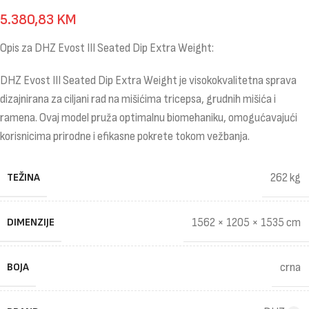
5.380,83
KM
Opis za DHZ Evost III Seated Dip Extra Weight:
DHZ Evost III Seated Dip Extra Weight je visokokvalitetna sprava
dizajnirana za ciljani rad na mišićima tricepsa, grudnih mišića i
ramena. Ovaj model pruža optimalnu biomehaniku, omogućavajući
korisnicima prirodne i efikasne pokrete tokom vežbanja.
TEŽINA
262 kg
DIMENZIJE
1562 × 1205 × 1535 cm
BOJA
crna