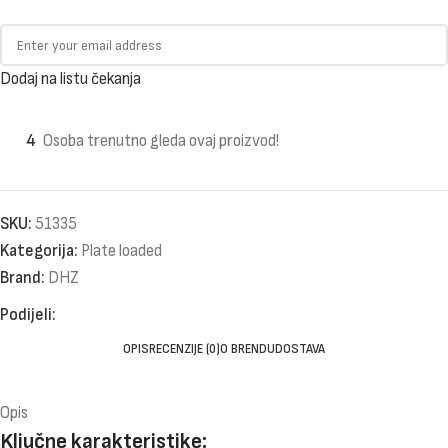
Dodaj na listu čekanja
4
Osoba trenutno gleda ovaj proizvod!
SKU:
51335
Kategorija:
Plate loaded
Brand:
DHZ
Podijeli:
OPIS
RECENZIJE (0)
O BRENDU
DOSTAVA
Opis
Ključne karakteristike: