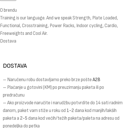
O brendu
Training is our language. And we speak Strength, Plate Loaded,
Functional, Crosstraining, Power Racks, Indoor cycling, Cardio,
Freeweights and Cool Air.
Dostava
DOSTAVA
– Naručenu robu dostavljamo preko brze pošte
A2B
– Plaćanje u gotovini (KM) po preuzimanju paketa ili po
predračunu
– Ako proizvode naručite i narudžbu potvrdite do 14 sati radnim
danom, paket vam stiže u roku od
1-2
dana kod manjih/lakših
paketa a
2-5
dana kod većih/težih paketa/paleta na adresu od
ponedeljka do petka