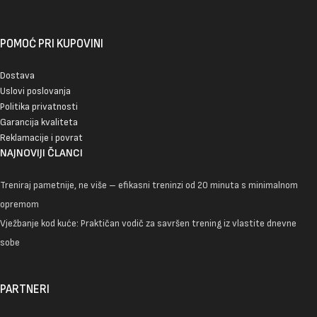
POMOĆ PRI KUPOVINI
Dostava
Uslovi poslovanja
Politika privatnosti
Garancija kvaliteta
Reklamacije i povrat
NAJNOVIJI ČLANCI
Treniraj pametnije, ne više – efikasni treninzi od 20 minuta s minimalnom
opremom
Vježbanje kod kuće: Praktičan vodič za savršen trening iz vlastite dnevne
sobe
PARTNERI