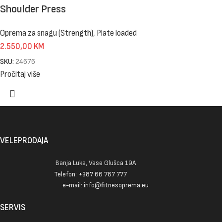
Shoulder Press
Oprema za snagu (Strength)
,
Plate loaded
2.550,00
KM
SKU:
24676
Pročitaj više
VELEPRODAJA
Banja Luka, Vase Glušca 19A
Telefon: +387 66 767 777
e-mail: info@fitnesoprema.eu
SERVIS