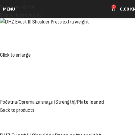
Skip to navigation
0
MENU
0,00
K
Skip to main content
Click to enlarge
Početna
Oprema za snagu (Strength)
Plate loaded
Back to products