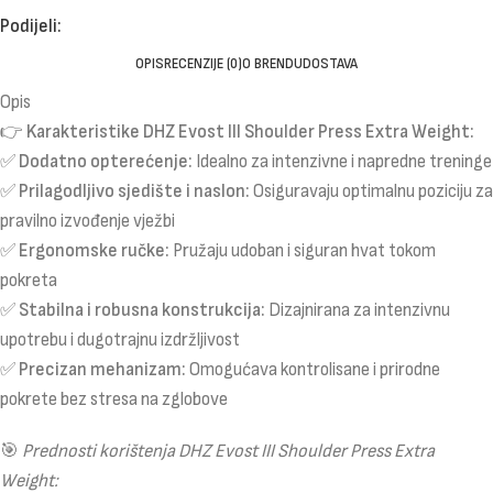
Podijeli:
OPIS
RECENZIJE (0)
O BRENDU
DOSTAVA
Opis
👉
Karakteristike DHZ Evost III Shoulder Press Extra Weight:
✅
Dodatno opterećenje:
Idealno za intenzivne i napredne treninge
✅
Prilagodljivo sjedište i naslon:
Osiguravaju optimalnu poziciju za
pravilno izvođenje vježbi
✅
Ergonomske ručke:
Pružaju udoban i siguran hvat tokom
pokreta
✅
Stabilna i robusna konstrukcija:
Dizajnirana za intenzivnu
upotrebu i dugotrajnu izdržljivost
✅
Precizan mehanizam:
Omogućava kontrolisane i prirodne
pokrete bez stresa na zglobove
🎯
Prednosti korištenja DHZ Evost III Shoulder Press Extra
Weight: