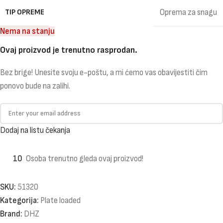
TIP OPREME
Oprema za snagu
Nema na stanju
Ovaj proizvod je trenutno rasprodan.
Bez brige! Unesite svoju e-poštu, a mi ćemo vas obavijestiti čim
ponovo bude na zalihi.
Dodaj na listu čekanja
10
Osoba trenutno gleda ovaj proizvod!
SKU:
51320
Kategorija:
Plate loaded
Brand:
DHZ