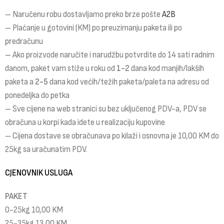
– Naručenu robu dostavljamo preko brze pošte
A2B
– Plaćanje u gotovini (KM) po preuzimanju paketa ili po
predračunu
– Ako proizvode naručite i narudžbu potvrdite do 14 sati radnim
danom, paket vam stiže u roku od
1-2
dana kod manjih/lakših
paketa a
2-5
dana kod većih/težih paketa/paleta na adresu od
ponedeljka do petka
– Sve cijene na web stranici su bez uključenog PDV-a, PDV se
obračuna u korpi kada idete u realizaciju kupovine
– Cijena dostave se obračunava po kilaži i osnovna je 10,00 KM do
25kg sa uračunatim PDV.
CJENOVNIK USLUGA
PAKET
0-25kg 10,00 KM
25-35kg 13,00 KM