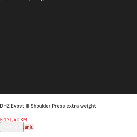
DHZ Evost III Shoulder Press extra weight
5.171,40
KM
Pretraga
Nema na stanju
Unesite pojam za pretragu.