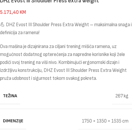
DHZ Evost III Shoulder Press extra weight
5.171,40
KM
💪 DHZ Evost III Shoulder Press Extra Weight – maksimalna snaga i
definicija za ramena!
Ova mašina je dizajnirana za ciljani trening mišića ramena, uz
mogućnost dodatnog opterećenja za napredne korisnike koji žele
podići svoj trening na viši nivo. Kombinujući ergonomski dizajn i
izdržljivu konstrukciju, DHZ Evost III Shoulder Press Extra Weight
pruža udobnost i sigurnost tokom svakog pokreta.
TEŽINA
267 kg
DIMENZIJE
1750 × 1350 × 1535 cm