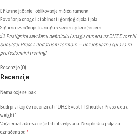
Efikasno jačanje i oblikovanje mišića ramena
Povećanje snage i stabilnosti gornjeg dijela tijela
Sigurno izvođenje treninga s većim opterećenjem
💥
Postignite savršenu definiciju i snagu ramena uz DHZ Evost III
Shoulder Press s dodatnom težinom – nezaobilazna sprava za
profesionalni trening!
Recenzije (0)
Recenzije
Nema ocjene ipak
Budi prvi koji će recenzirati “DHZ Evost III Shoulder Press extra
weight”
Vaša email adresa neće biti objavljivana.
Neophodna polja su
označena sa
*