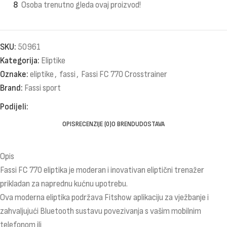
8
Osoba trenutno gleda ovaj proizvod!
SKU:
50961
Kategorija:
Eliptike
Oznake:
eliptike
,
fassi
,
Fassi FC 770 Crosstrainer
Brand:
Fassi sport
Podijeli:
OPIS
RECENZIJE (0)
O BRENDU
DOSTAVA
Opis
Fassi FC 770 eliptika je moderan i inovativan eliptični trenažer
prikladan za naprednu kućnu upotrebu.
Ova moderna eliptika podržava Fitshow aplikaciju za vježbanje i
zahvaljujući Bluetooth sustavu povezivanja s vašim mobilnim
telefonom ili