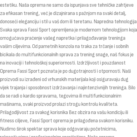
estetiku. Naša oprema ne samo da ispunjava sve tehničke zahtjeve
za efikasan trening, već je dizajnirana s pažnjom na svaki detalj,
donoseći eleganciju i stil u vaš dom ili teretanu. Napredna tehnologija
Svaka sprava Fassi Sport opremljena je modernom tehnologijom koja
omogućava praćenje vašeg napretka i prilagođavanje treninga
vašim ciljevima. Od pametnih konzola na traka za trčanje i sobnih
bicikala do multifunkcionalnih sprava za trening snage, naš fokus je
na inovaciji i tehnološkoj superiornosti. Izdržljivost i pouzdanost
Oprema Fassi Sport poznata je po dugotrajnosti i otpornosti. Naši
proizvodi su izrađeni od vrhunskih materijala koji osiguravaju dug
vijek trajanja i sposobnost izdržavanja i najintenzivnijih treninga. Bilo
da se radi o kardio spravama, tegovima ili multifunkcionalnim
mašinama, svaki proizvod prolazi strogu kontrolu kvaliteta.
Prilagodljivost za svakog korisnika Bez obzira na vašu kondiciju ili
fitness ciljeve, Fassi Sport oprema je prilagođena svakom korisniku.
Nudimo širok spektar sprava koje odgovaraju početnicima,