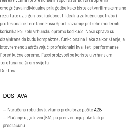
rekreativcima i profesionalnim sportistima. Naša oprema
omogućava individualne prilagodbe kako biste ostvarili maksimalne
rezultate uz sigurnost i udobnost. Idealna za kućnu upotrebu i
profesionalne teretane Fassi Sport razumije potrebe modernih
korisnika koji žele vrhunsku opremu kod kuće. Naše sprave su
dizajnirane da budu kompaktne, funkcionalne i lake za korištenje, a
istovremeno zadržavajući profesionalni kvalitet i performanse.
Pored kućne opreme, Fassi proizvodi se koriste u vrhunskim
teretanama širom svijeta.
Dostava
DOSTAVA
– Naručenu robu dostavljamo preko brze pošte
A2B
– Plaćanje u gotovini (KM) po preuzimanju paketa ili po
predračunu