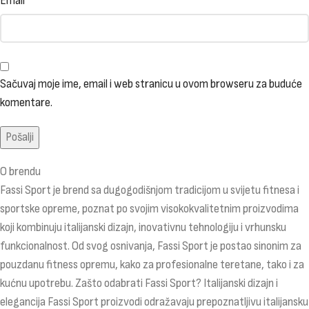
Email
*
Sačuvaj moje ime, email i web stranicu u ovom browseru za buduće
komentare.
O brendu
Fassi Sport je brend sa dugogodišnjom tradicijom u svijetu fitnesa i
sportske opreme, poznat po svojim visokokvalitetnim proizvodima
koji kombinuju italijanski dizajn, inovativnu tehnologiju i vrhunsku
funkcionalnost. Od svog osnivanja, Fassi Sport je postao sinonim za
pouzdanu fitness opremu, kako za profesionalne teretane, tako i za
kućnu upotrebu. Zašto odabrati Fassi Sport? Italijanski dizajn i
elegancija Fassi Sport proizvodi odražavaju prepoznatljivu italijansku