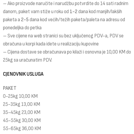
– Ako proizvode naručite i narudžbu potvrdite do 14 sati radnim
danom, paket vam stiže u roku od
1-2
dana kod manjih/lakših
paketa a
2-5
dana kod većih/težih paketa/paleta na adresu od
ponedeljka do petka
– Sve cijene na web stranici su bez uključenog PDV-a, PDV se
obračuna u korpi kada idete u realizaciju kupovine
– Cijena dostave se obračunava po kilaži i osnovna je 10,00 KM do
25kg sa uračunatim PDV.
CJENOVNIK USLUGA
PAKET
0-25kg 10,00 KM
25-35kg 13,00 KM
35-45kg 23,00 KM
45-55kg 30,00 KM
55-65kg 36,00 KM