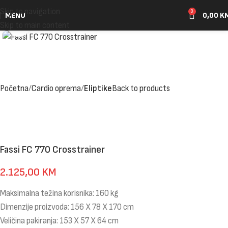
Skip to navigation
0
MENU
0,00
K
Click to enlarge
Skip to main content
Početna
Cardio oprema
Eliptike
Back to products
Fassi FC 770 Crosstrainer
2.125,00
KM
Maksimalna težina korisnika: 160 kg
Dimenzije proizvoda: 156 X 78 X 170 cm
Veličina pakiranja: 153 X 57 X 64 cm