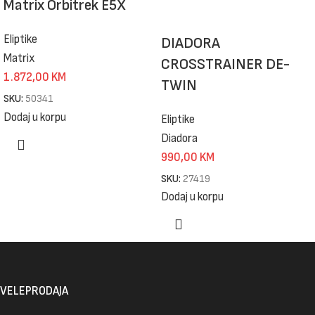
Matrix Orbitrek E5X
Eliptike
DIADORA
Matrix
CROSSTRAINER DE-
1.872,00
KM
TWIN
SKU:
50341
Dodaj u korpu
Eliptike
Diadora
990,00
KM
SKU:
27419
Dodaj u korpu
VELEPRODAJA