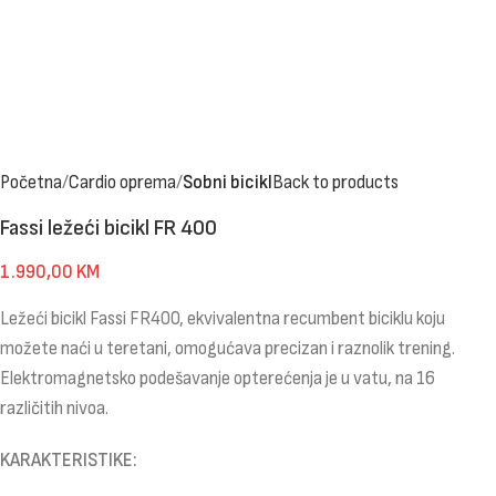
Početna
Cardio oprema
Sobni bicikl
Back to products
Fassi ležeći bicikl FR 400
1.990,00
KM
Ležeći bicikl Fassi FR400, ekvivalentna recumbent biciklu koju
možete naći u teretani, omogućava precizan i raznolik trening.
Elektromagnetsko podešavanje opterećenja je u vatu, na 16
različitih nivoa.
KARAKTERISTIKE: