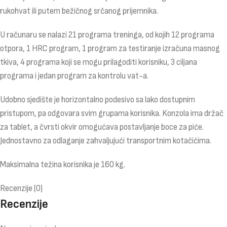
rukohvat ili putem bežičnog srčanog prijemnika.
U računaru se nalazi 21 programa treninga, od kojih 12 programa
otpora, 1 HRC program, 1 program za testiranje izračuna masnog
tkiva, 4 programa koji se mogu prilagoditi korisniku, 3 ciljana
programa i jedan program za kontrolu vat-a.
Udobno sjedište je horizontalno podesivo sa lako dostupnim
pristupom, pa odgovara svim grupama korisnika. Konzola ima držač
za tablet, a čvrsti okvir omogućava postavljanje boce za piće.
Jednostavno za odlaganje zahvaljujući transportnim kotačićima.
Maksimalna težina korisnika je 160 kg.
Recenzije (0)
Recenzije