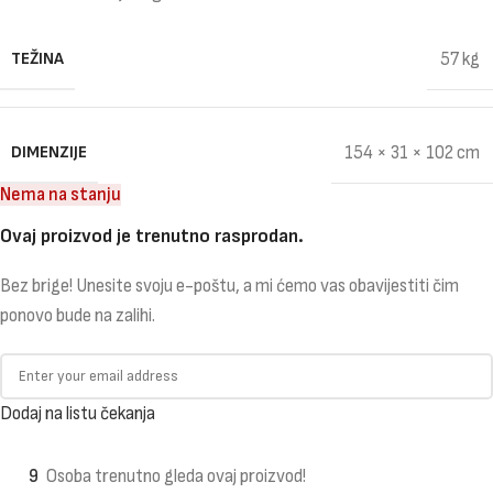
TEŽINA
57 kg
DIMENZIJE
154 × 31 × 102 cm
Nema na stanju
Ovaj proizvod je trenutno rasprodan.
Bez brige! Unesite svoju e-poštu, a mi ćemo vas obavijestiti čim
ponovo bude na zalihi.
Dodaj na listu čekanja
9
Osoba trenutno gleda ovaj proizvod!