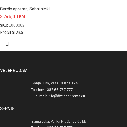
Cardio oprema
,
Sobni bicikl
3.744,00
KM
SKU:
1000002
Pročitaj više
VELEPRODAJA
Banja Luka, Vase Glušca 19A
Telefon: +387 66 767 777
e-mail: info@fitnesoprema.eu
SERVIS
Banja Luka, Veljka Mlađenovića bb