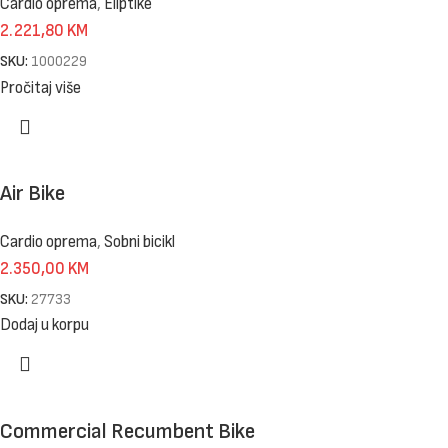
Cardio oprema
,
Eliptike
2.221,80
KM
SKU:
1000229
Pročitaj više
Air Bike
Cardio oprema
,
Sobni bicikl
2.350,00
KM
SKU:
27733
Dodaj u korpu
Commercial Recumbent Bike