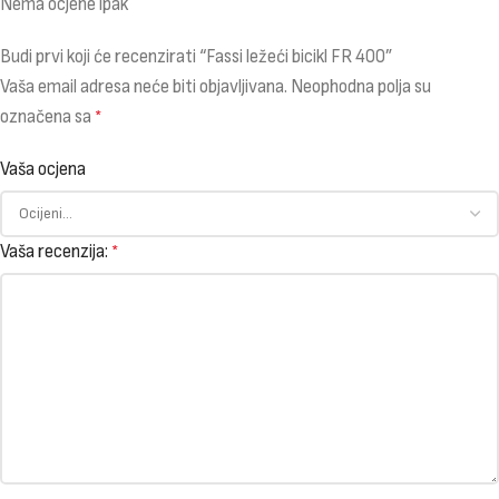
Nema ocjene ipak
Budi prvi koji će recenzirati “Fassi ležeći bicikl FR 400”
Vaša email adresa neće biti objavljivana.
Neophodna polja su
označena sa
*
Vaša ocjena
Vaša recenzija:
*