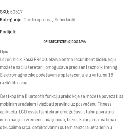
SKU:
50517
Kategorije:
Cardio oprema
,
Sobni bicikl
Podijeli:
OPIS
RECENZIJE (0)
DOSTAVA
Opis
Ležeći bicikl Fassi FR400, ekvivalentna recumbent biciklu koju
možete naći u teretani, omogućava precizan i raznolik trening.
Elektromagnetsko podešavanje opterećenja je u vatu, na 16
različitih nivoa.
Destkop ima Bluetooth funkciju preko koje se možete povezati sa
mobilnim uređajem i vježbati pravilno uz posvećenu Fitness
aplikaciju. LCD osvijetljeni ekran omogućava stalnu povratnu
informaciju o vremenu, udaljenosti, brzini, kalorijama, vatima i
otkucajima srca, detektovanim putem senzora ugrađenih u