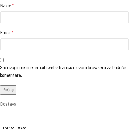
Naziv
*
Email
*
Sačuvaj moje ime, email i web stranicu u ovom browseru za buduće
komentare.
Dostava
DOSTAVA