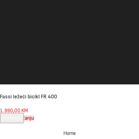
Fassi ležeći bicikl FR 400
1.990,00
KM
Pretraga
Nema na stanju
Unesite pojam za pretragu.
Home