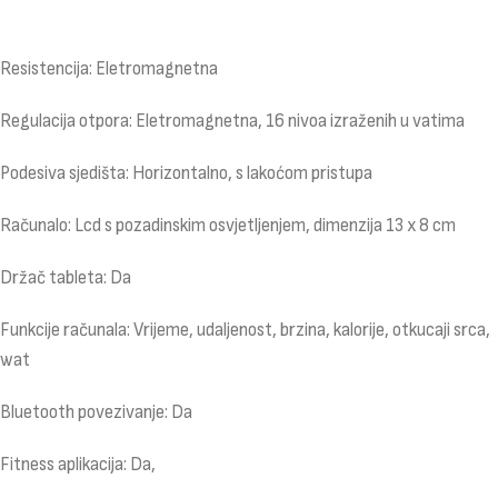
Resistencija: Eletromagnetna
Regulacija otpora: Eletromagnetna, 16 nivoa izraženih u vatima
Podesiva sjedišta: Horizontalno, s lakoćom pristupa
Računalo: Lcd s pozadinskim osvjetljenjem, dimenzija 13 x 8 cm
Držač tableta: Da
Funkcije računala: Vrijeme, udaljenost, brzina, kalorije, otkucaji srca,
wat
Bluetooth povezivanje: Da
Fitness aplikacija: Da,