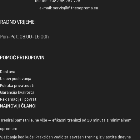
Telefon: +387 66 767 776
e-mail: servis@fitnesoprema.eu
RADNO VRIJEME:
Pon-Pet: 08:00-16:00h
POMOĆ PRI KUPOVINI
Dostava
Uslovi poslovanja
Politika privatnosti
Garancija kvaliteta
Reklamacije i povrat
NAJNOVIJI ČLANCI
Treniraj pametnije, ne više – efikasni treninzi od 20 minuta s minimalnom
opremom
Vježbanje kod kuće: Praktičan vodič za savršen trening iz vlastite dnevne