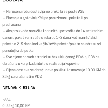
– Naručenu robu dostavljamo preko brze pošte
A2B
– Plaćanje u gotovini (KM) po preuzimanju paketa ili po
predračunu
– Ako proizvode naručite i narudžbu potvrdite do 14 sati radnim
danom, paket vam stiže u roku od
1-2
dana kod manjih/lakših
paketa a
2-5
dana kod većih/težih paketa/paleta na adresu od
ponedeljka do petka
– Sve cijene na web stranici su bez uključenog PDV-a, PDV se
obračuna u korpi kada idete u realizaciju kupovine
– Cijena dostave se obračunava po kilaži i osnovna je 10,00 KM do
25kg sa uračunatim PDV.
CJENOVNIK USLUGA
PAKET
0-25kg 10,00 KM