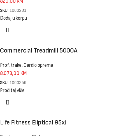
820,00
KM
SKU:
1000231
Dodaj u korpu
Commercial Treadmill 5000A
Prof. trake
,
Cardio oprema
8.073,00
KM
SKU:
1000256
Pročitaj više
Life Fitness Eliptical 95xi