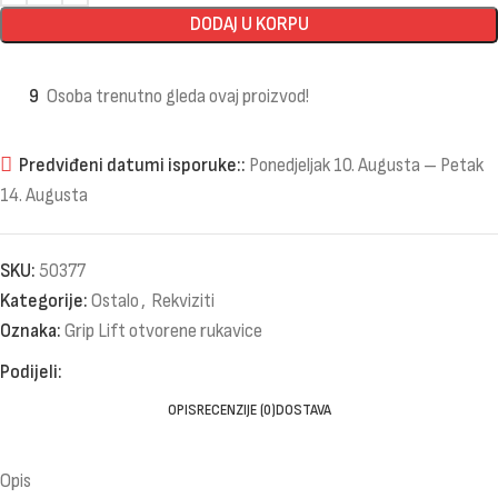
DODAJ U KORPU
9
Osoba trenutno gleda ovaj proizvod!
Predviđeni datumi isporuke::
Ponedjeljak 10. Augusta – Petak
14. Augusta
SKU:
50377
Kategorije:
Ostalo
,
Rekviziti
Oznaka:
Grip Lift otvorene rukavice
Podijeli:
OPIS
RECENZIJE (0)
DOSTAVA
Opis