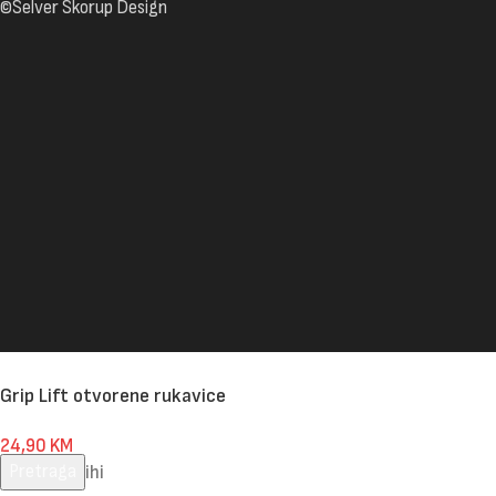
©Selver Skorup Design
Grip Lift otvorene rukavice
24,90
KM
Pretraga
70 na zalihi