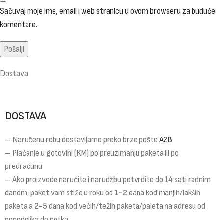
Sačuvaj moje ime, email i web stranicu u ovom browseru za buduće
komentare.
Dostava
DOSTAVA
– Naručenu robu dostavljamo preko brze pošte
A2B
– Plaćanje u gotovini (KM) po preuzimanju paketa ili po
predračunu
– Ako proizvode naručite i narudžbu potvrdite do 14 sati radnim
danom, paket vam stiže u roku od
1-2
dana kod manjih/lakših
paketa a
2-5
dana kod većih/težih paketa/paleta na adresu od
ponedeljka do petka