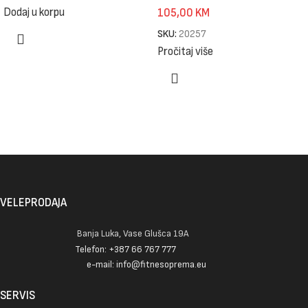
Dodaj u korpu
105,00
KM
SKU:
20257
Pročitaj više
VELEPRODAJA
Banja Luka, Vase Glušca 19A
Telefon: +387 66 767 777
e-mail: info@fitnesoprema.eu
SERVIS