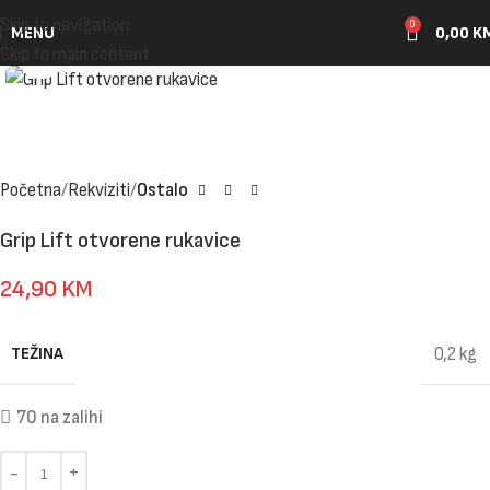
Skip to navigation
0
MENU
0,00
K
Click to enlarge
Skip to main content
Početna
Rekviziti
Ostalo
Grip Lift otvorene rukavice
24,90
KM
TEŽINA
0,2 kg
70 na zalihi