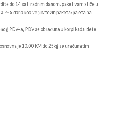
rdite do 14 sati radnim danom, paket vam stiže u
a a
2-5
dana kod većih/težih paketa/paleta na
čenog PDV-a, PDV se obračuna u korpi kada idete
i osnovna je 10,00 KM do 25kg sa uračunatim