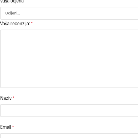
Vaša ocjena
Vaša recenzija:
*
Naziv
*
Email
*