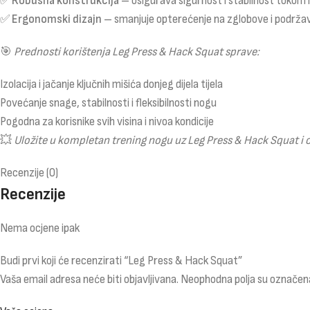
✅
Robusna konstrukcija
– osigurava sigurnost i stabilnost tokom 
✅
Ergonomski dizajn
– smanjuje opterećenje na zglobove i podržav
🎯
Prednosti korištenja Leg Press & Hack Squat sprave:
Izolacija i jačanje ključnih mišića donjeg dijela tijela
Povećanje snage, stabilnosti i fleksibilnosti nogu
Pogodna za korisnike svih visina i nivoa kondicije
💥
Uložite u kompletan trening nogu uz Leg Press & Hack Squat i 
Recenzije (0)
Recenzije
Nema ocjene ipak
Budi prvi koji će recenzirati “Leg Press & Hack Squat”
Vaša email adresa neće biti objavljivana.
Neophodna polja su označen