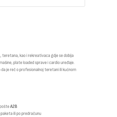
 teretana, kao i rekreativaca gdje se dobija
mašine, plate loaded sprave i cardio uređaje.
 da je reč o profesionalnoj teretani ili kućnom
 pošte
A2B
 paketa ili po predračunu