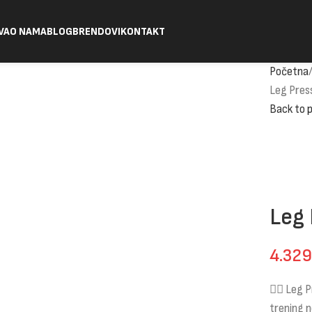
VA
O NAMA
BLOG
BRENDOVI
KONTAKT
Početna
Leg Pres
Back to 
Leg 
4.32
🏋️‍♂️ Le
trening n