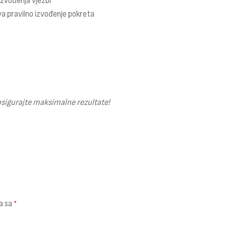
izvođenja vježbi
a pravilno izvođenje pokreta
osigurajte maksimalne rezultate!
a sa
*