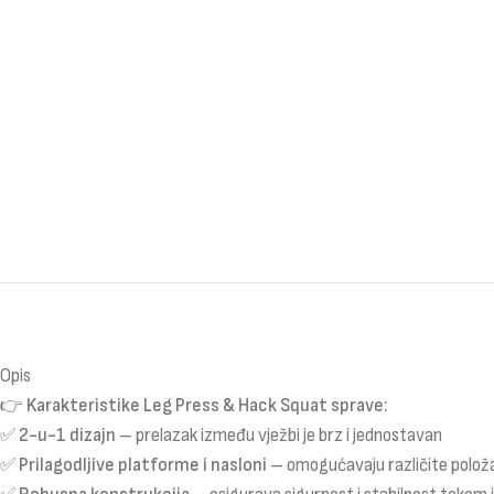
Opis
👉
Karakteristike Leg Press & Hack Squat sprave:
✅
2-u-1 dizajn
– prelazak između vježbi je brz i jednostavan
✅
Prilagodljive platforme i nasloni
– omogućavaju različite položaj