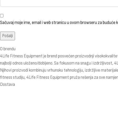
Sačuvaj moje ime, email i web stranicu u ovom browseru za buduće
O brendu
4Life Fitness Equipment je brend posvećen proizvodnji visokokvalitet
najbolji odnos uloženo/dobijeno. Sa fokusom na snagu i izdržljivost, 4
Njihovi proizvodi kombinuju vrhunsku tehnologiju, izdržljive materijale
fitness studiju, 4Life Fitness Equipment pruža rešenja za sve namjen
Dostava