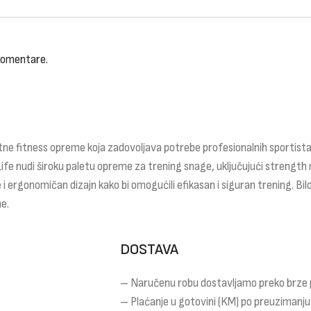
 komentare.
ne fitness opreme koja zadovoljava potrebe profesionalnih sportista,
Life nudi široku paletu opreme za trening snage, uključujući strength 
 i ergonomičan dizajn kako bi omogućili efikasan i siguran trening. Bilo
e.
DOSTAVA
– Naručenu robu dostavljamo preko brze
– Plaćanje u gotovini (KM) po preuzimanju