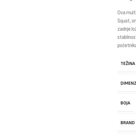
Ova multi
Squat, o
zadnje lo
stabilnos
početnika
TEŽINA
DIMENZ
BOJA
BRAND