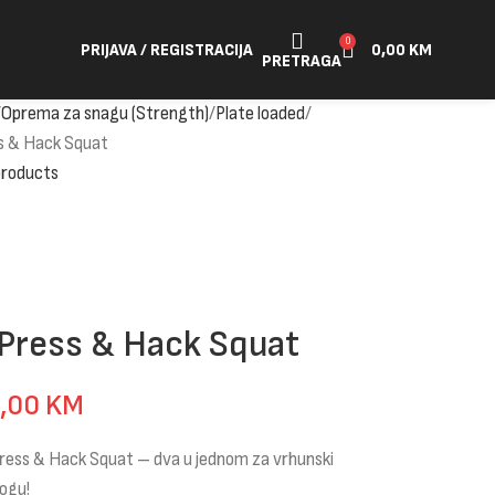
0
PRIJAVA / REGISTRACIJA
0,00
KM
PRETRAGA
Oprema za snagu (Strength)
Plate loaded
s & Hack Squat
products
Press & Hack Squat
9,00
KM
g Press & Hack Squat – dva u jednom za vrhunski
ogu!