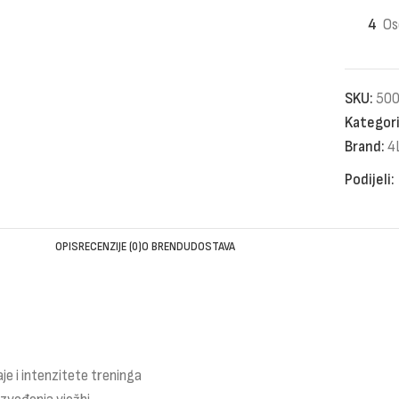
4
Os
SKU:
50
Kategori
Brand:
4
Podijeli:
OPIS
RECENZIJE (0)
O BRENDU
DOSTAVA
e i intenzitete treninga