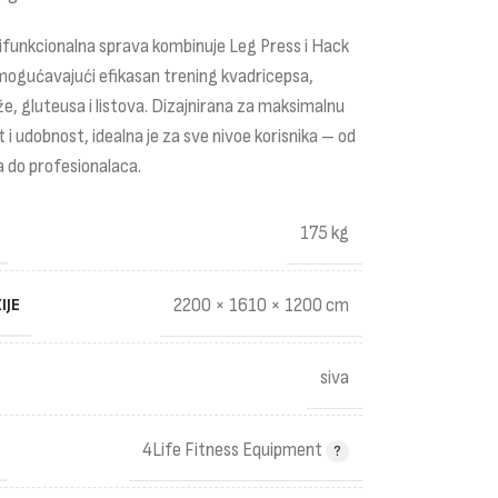
funkcionalna sprava kombinuje Leg Press i Hack
mogućavajući efikasan trening kvadricepsa,
že, gluteusa i listova. Dizajnirana za maksimalnu
t i udobnost, idealna je za sve nivoe korisnika – od
 do profesionalaca.
175 kg
IJE
2200 × 1610 × 1200 cm
siva
4Life Fitness Equipment