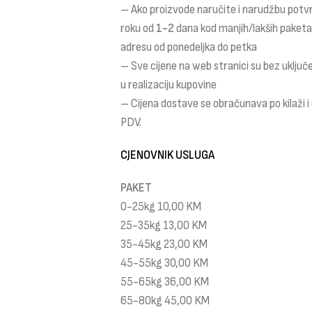
– Ako proizvode naručite i narudžbu potv
roku od
1-2
dana kod manjih/lakših paket
adresu od ponedeljka do petka
– Sve cijene na web stranici su bez uklju
u realizaciju kupovine
– Cijena dostave se obračunava po kilaži 
PDV.
CJENOVNIK USLUGA
PAKET
0-25kg 10,00 KM
25-35kg 13,00 KM
35-45kg 23,00 KM
45-55kg 30,00 KM
55-65kg 36,00 KM
65-80kg 45,00 KM