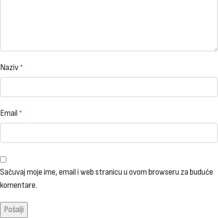
Naziv
*
Email
*
Sačuvaj moje ime, email i web stranicu u ovom browseru za buduće
komentare.