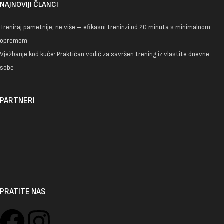
NAJNOVIJI ČLANCI
Treniraj pametnije, ne više – efikasni treninzi od 20 minuta s minimalnom
opremom
Vježbanje kod kuće: Praktičan vodič za savršen trening iz vlastite dnevne
sobe
PARTNERI
PRATITE NAS