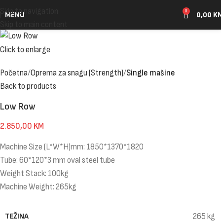
Skip to navigation
0
MENU
0,00
K
Skip to main content
Click to enlarge
Početna
Oprema za snagu (Strength)
Single mašine
Back to products
Low Row
2.850,00
KM
Machine Size (L*W*H)mm: 1850*1370*1820
Tube: 60*120*3 mm oval steel tube
Weight Stack: 100kg
Machine Weight: 265kg
TEŽINA
265 kg