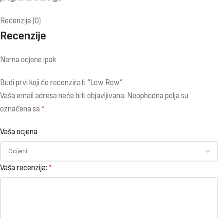
Recenzije (0)
Recenzije
Nema ocjene ipak
Budi prvi koji će recenzirati “Low Row”
Vaša email adresa neće biti objavljivana.
Neophodna polja su
označena sa
*
Vaša ocjena
Vaša recenzija:
*