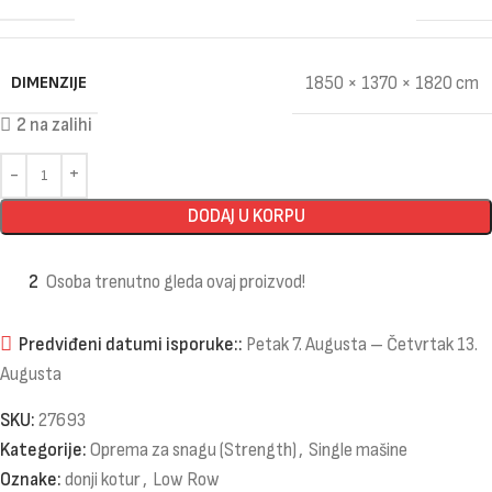
DIMENZIJE
1850 × 1370 × 1820 cm
2 na zalihi
DODAJ U KORPU
2
Osoba trenutno gleda ovaj proizvod!
Predviđeni datumi isporuke::
Petak 7. Augusta – Četvrtak 13.
Augusta
SKU:
27693
Kategorije:
Oprema za snagu (Strength)
,
Single mašine
Oznake:
donji kotur
,
Low Row