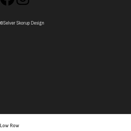
©Selver Skorup Design
Low Row