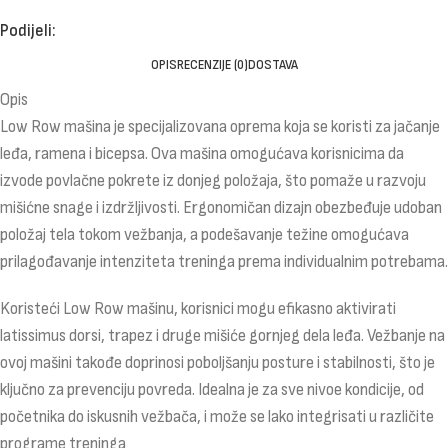
Podijeli:
OPIS
RECENZIJE (0)
DOSTAVA
Opis
Low Row mašina je specijalizovana oprema koja se koristi za jačanje
leđa, ramena i bicepsa. Ova mašina omogućava korisnicima da
izvode povlačne pokrete iz donjeg položaja, što pomaže u razvoju
mišićne snage i izdržljivosti. Ergonomičan dizajn obezbeđuje udoban
položaj tela tokom vežbanja, a podešavanje težine omogućava
prilagođavanje intenziteta treninga prema individualnim potrebama.
Koristeći Low Row mašinu, korisnici mogu efikasno aktivirati
latissimus dorsi, trapez i druge mišiće gornjeg dela leđa. Vežbanje na
ovoj mašini takođe doprinosi poboljšanju posture i stabilnosti, što je
ključno za prevenciju povreda. Idealna je za sve nivoe kondicije, od
početnika do iskusnih vežbača, i može se lako integrisati u različite
programe treninga