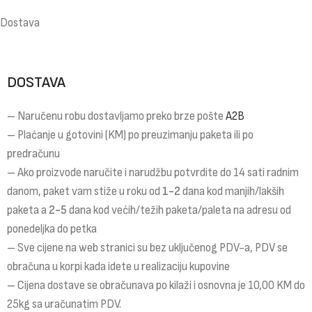
Dostava
DOSTAVA
– Naručenu robu dostavljamo preko brze pošte
A2B
– Plaćanje u gotovini (KM) po preuzimanju paketa ili po
predračunu
– Ako proizvode naručite i narudžbu potvrdite do 14 sati radnim
danom, paket vam stiže u roku od
1-2
dana kod manjih/lakših
paketa a
2-5
dana kod većih/težih paketa/paleta na adresu od
ponedeljka do petka
– Sve cijene na web stranici su bez uključenog PDV-a, PDV se
obračuna u korpi kada idete u realizaciju kupovine
– Cijena dostave se obračunava po kilaži i osnovna je 10,00 KM do
25kg sa uračunatim PDV.