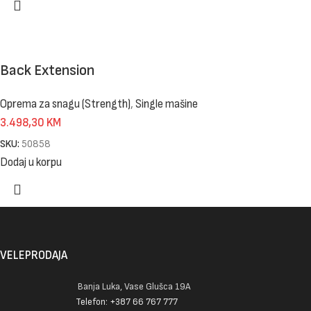
Back Extension
Oprema za snagu (Strength)
,
Single mašine
3.498,30
KM
SKU:
50858
Dodaj u korpu
VELEPRODAJA
Banja Luka, Vase Glušca 19A
Telefon: +387 66 767 777