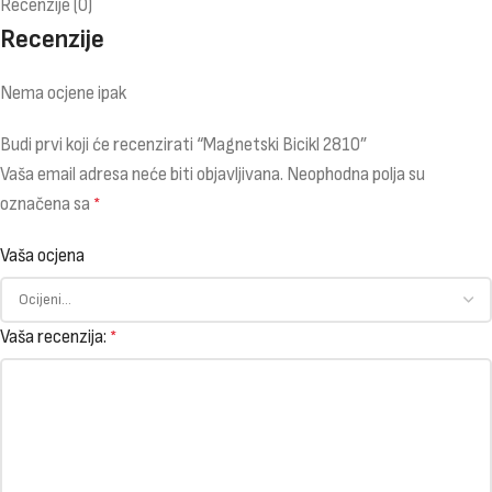
Recenzije (0)
Recenzije
Nema ocjene ipak
Budi prvi koji će recenzirati “Magnetski Bicikl 2810”
Vaša email adresa neće biti objavljivana.
Neophodna polja su
označena sa
*
Vaša ocjena
Vaša recenzija:
*