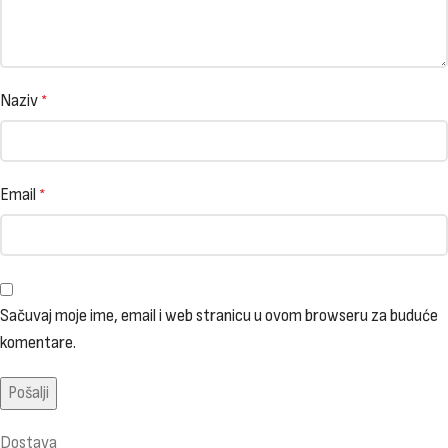
Naziv
*
Email
*
Sačuvaj moje ime, email i web stranicu u ovom browseru za buduće
komentare.
Dostava