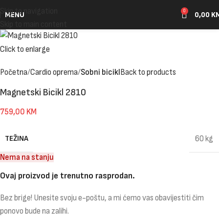
Skip to navigation
0
MENU
0,00
K
Skip to main content
Click to enlarge
Početna
Cardio oprema
Sobni bicikl
Back to products
Magnetski Bicikl 2810
759,00
KM
TEŽINA
60 kg
Nema na stanju
Ovaj proizvod je trenutno rasprodan.
Bez brige! Unesite svoju e-poštu, a mi ćemo vas obavijestiti čim
ponovo bude na zalihi.