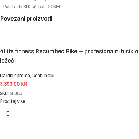
Paleta do 800kg 150,00 KM
Povezani proizvodi
4Life fitness Recumbed Bike – profesionalni biciklo
ležeći
Cardio oprema
,
Sobni bicikl
3.393,00
KM
SKU:
50080
Pročitaj više