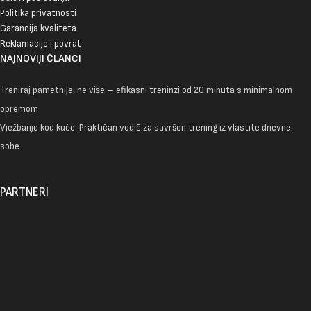
Politika privatnosti
Garancija kvaliteta
Reklamacije i povrat
NAJNOVIJI ČLANCI
Treniraj pametnije, ne više – efikasni treninzi od 20 minuta s minimalnom
opremom
Vježbanje kod kuće: Praktičan vodič za savršen trening iz vlastite dnevne
sobe
PARTNERI