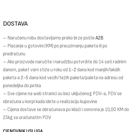
DOSTAVA
– Naručenu robu dostavljamo preko brze pošte
A2B
– Plaćanje u gotovini (KM) po preuzimanju paketa ili po
predračunu
– Ako proizvode naručite i narudžbu potvrdite do 14 sati radnim
danom, paket vam stiže u roku od
1-2
dana kod manjih/lakših
paketa a
2-5
dana kod većih/težih paketa/paleta na adresu od
ponedeljka do petka
– Sve cijene na web stranici su bez uključenog PDV-a, PDV se
obračuna u korpi kada idete u realizaciju kupovine
– Cijena dostave se obračunava po kilaži i osnovna je 10,00 KM do
25kg sa uračunatim PDV.
CJENOVNIK USLUGA