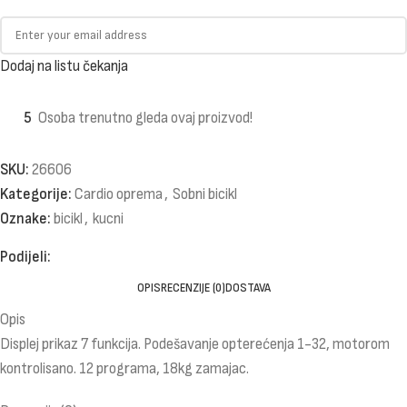
Dodaj na listu čekanja
5
Osoba trenutno gleda ovaj proizvod!
SKU:
26606
Kategorije:
Cardio oprema
,
Sobni bicikl
Oznake:
bicikl
,
kucni
Podijeli:
OPIS
RECENZIJE (0)
DOSTAVA
Opis
Displej prikaz 7 funkcija. Podešavanje opterećenja 1-32, motorom
kontrolisano. 12 programa, 18kg zamajac.