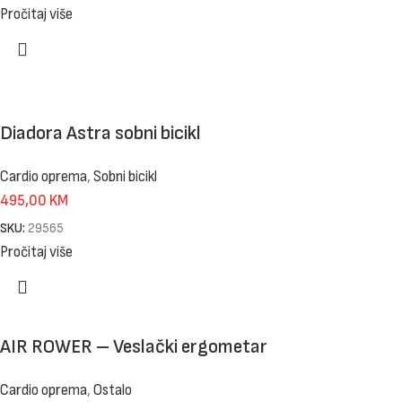
Pročitaj više
Diadora Astra sobni bicikl
Cardio oprema
,
Sobni bicikl
495,00
KM
SKU:
29565
Pročitaj više
AIR ROWER – Veslački ergometar
Cardio oprema
,
Ostalo