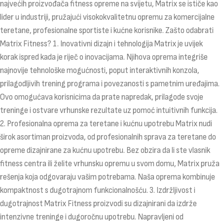
najvećih proizvođača fitness opreme na svijetu, Matrix se ističe kao
lider u industriji, pružajući visokokvalitetnu opremu za komercijalne
teretane, profesionalne sportiste i kućne korisnike. Zašto odabrati
Matrix Fitness? 1. Inovativni dizajn i tehnologija Matrix je uvijek
korak ispred kada je riječ o inovacijama. Njihova oprema integriše
najnovije tehnološke mogućnosti, poput interaktivnih konzola,
prilagodljivih trening programa i povezanosti s pametnim uređajima.
Ovo omogućava korisnicima da prate napredak, prilagode svoje
treninge i ostvare vrhunske rezultate uz pomoć intuitivnih funkcija.
2. Profesionalna oprema za teretane i kućnu upotrebu Matrix nudi
širok asortiman proizvoda, od profesionalnih sprava za teretane do
opreme dizajnirane za kućnu upotrebu. Bez obzira da li ste vlasnik
fitness centra ili želite vrhunsku opremu u svom domu, Matrix pruža
rešenja koja odgovaraju vašim potrebama. Naša oprema kombinuje
kompaktnost s dugotrajnom funkcionalnošću. 3. Izdržljivost i
dugotrajnost Matrix Fitness proizvodi su dizajnirani da izdrže
intenzivne treninge i dugoročnu upotrebu. Napravljeni od