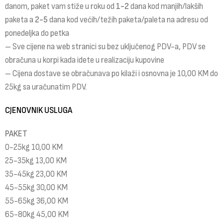
danom, paket vam stiže u roku od
1-2
dana kod manjih/lakših
paketa a
2-5
dana kod većih/težih paketa/paleta na adresu od
ponedeljka do petka
– Sve cijene na web stranici su bez uključenog PDV-a, PDV se
obračuna u korpi kada idete u realizaciju kupovine
– Cijena dostave se obračunava po kilaži i osnovna je 10,00 KM do
25kg sa uračunatim PDV.
CJENOVNIK USLUGA
PAKET
0-25kg 10,00 KM
25-35kg 13,00 KM
35-45kg 23,00 KM
45-55kg 30,00 KM
55-65kg 36,00 KM
65-80kg 45,00 KM