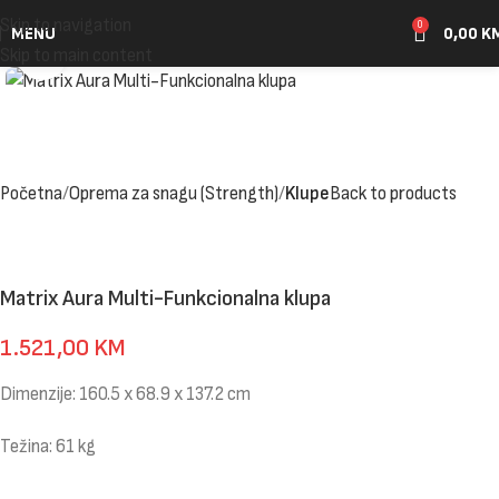
Skip to navigation
0
MENU
0,00
K
Click to enlarge
Skip to main content
Početna
Oprema za snagu (Strength)
Klupe
Back to products
Matrix Aura Multi-Funkcionalna klupa
1.521,00
KM
Dimenzije: 160.5 x 68.9 x 137.2 cm
Težina: 61 kg