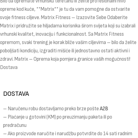
Bilo da opremate vrhunsku teretanu ili želite profesionalni nivo
opreme kod kuće, **Matrix** je tu da vam pomogne da ostvarite
svoje fitness ciljeve. Matrix Fitness – Izazovite Sebe Odaberite
Matrix i pridružite se hiljadama korisnika širom svijeta koji su izabrali
vrhunski kvalitet, inovaciju i funkcionalnost. Sa Matrix Fitness
opremom, svaki trening je korak bliže vašim ciljevima – bilo da želite
poboljšati kondiciju, izgraditi mišiće ili jednostavno ostati aktivni i
zdravi. Matrix – Oprema koja pomjera granice vaših mogućnosti!
Dostava
DOSTAVA
– Naručenu robu dostavljamo preko brze pošte
A2B
– Plaćanje u gotovini (KM) po preuzimanju paketa ili po
predračunu
– Ako proizvode naručite i narudžbu potvrdite do 14 sati radnim