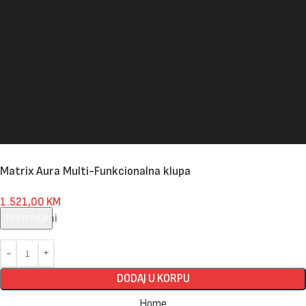
Matrix Aura Multi-Funkcionalna klupa
1.521,00
KM
Pretraga
3 na zalihi
Unesite pojam za pretragu.
DODAJ U KORPU
Home