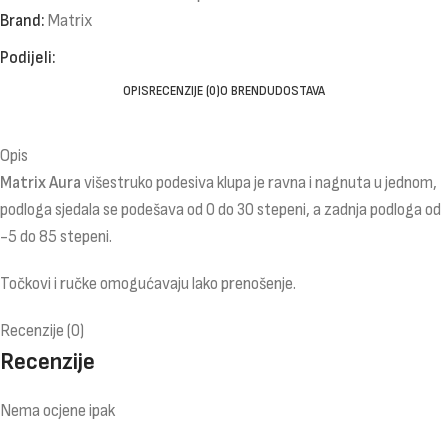
Brand:
Matrix
Podijeli:
OPIS
RECENZIJE (0)
O BRENDU
DOSTAVA
Opis
Matrix Aura
višestruko podesiva klupa je ravna i nagnuta u jednom,
podloga sjedala se podešava od 0 do 30 stepeni, a zadnja podloga od
-5 do 85 stepeni.
Točkovi i ručke omogućavaju lako prenošenje.
Recenzije (0)
Recenzije
Nema ocjene ipak