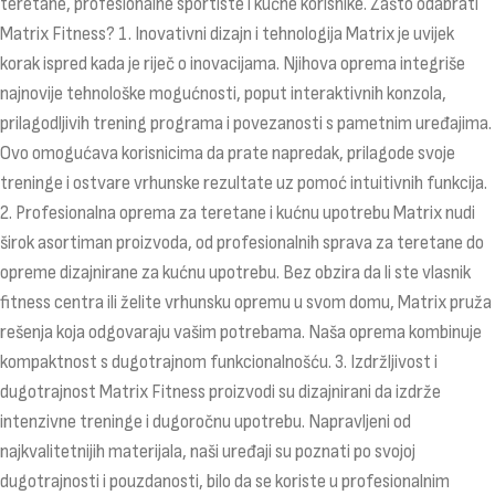
teretane, profesionalne sportiste i kućne korisnike. Zašto odabrati
Matrix Fitness? 1. Inovativni dizajn i tehnologija Matrix je uvijek
korak ispred kada je riječ o inovacijama. Njihova oprema integriše
najnovije tehnološke mogućnosti, poput interaktivnih konzola,
prilagodljivih trening programa i povezanosti s pametnim uređajima.
Ovo omogućava korisnicima da prate napredak, prilagode svoje
treninge i ostvare vrhunske rezultate uz pomoć intuitivnih funkcija.
2. Profesionalna oprema za teretane i kućnu upotrebu Matrix nudi
širok asortiman proizvoda, od profesionalnih sprava za teretane do
opreme dizajnirane za kućnu upotrebu. Bez obzira da li ste vlasnik
fitness centra ili želite vrhunsku opremu u svom domu, Matrix pruža
rešenja koja odgovaraju vašim potrebama. Naša oprema kombinuje
kompaktnost s dugotrajnom funkcionalnošću. 3. Izdržljivost i
dugotrajnost Matrix Fitness proizvodi su dizajnirani da izdrže
intenzivne treninge i dugoročnu upotrebu. Napravljeni od
najkvalitetnijih materijala, naši uređaji su poznati po svojoj
dugotrajnosti i pouzdanosti, bilo da se koriste u profesionalnim