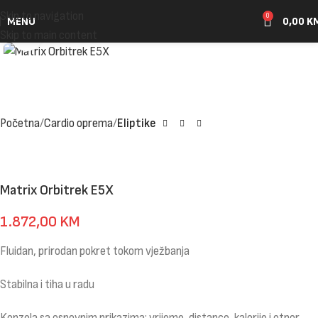
Skip to navigation
0
MENU
0,00
K
Click to enlarge
Skip to main content
Početna
Cardio oprema
Eliptike
Matrix Orbitrek E5X
1.872,00
KM
Fluidan, prirodan pokret tokom vježbanja
Stabilna i tiha u radu
Konzola sa osnovnim prikazima: vrijeme, distance, kalorije i otpor