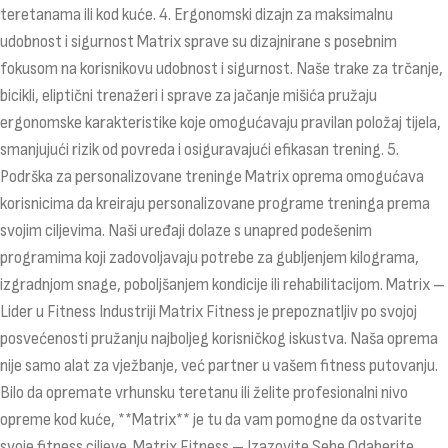
teretanama ili kod kuće. 4. Ergonomski dizajn za maksimalnu
udobnost i sigurnost Matrix sprave su dizajnirane s posebnim
fokusom na korisnikovu udobnost i sigurnost. Naše trake za trčanje,
bicikli, eliptični trenažeri i sprave za jačanje mišića pružaju
ergonomske karakteristike koje omogućavaju pravilan položaj tijela,
smanjujući rizik od povreda i osiguravajući efikasan trening. 5.
Podrška za personalizovane treninge Matrix oprema omogućava
korisnicima da kreiraju personalizovane programe treninga prema
svojim ciljevima. Naši uređaji dolaze s unapred podešenim
programima koji zadovoljavaju potrebe za gubljenjem kilograma,
izgradnjom snage, poboljšanjem kondicije ili rehabilitacijom. Matrix –
Lider u Fitness Industriji Matrix Fitness je prepoznatljiv po svojoj
posvećenosti pružanju najboljeg korisničkog iskustva. Naša oprema
nije samo alat za vježbanje, već partner u vašem fitness putovanju.
Bilo da opremate vrhunsku teretanu ili želite profesionalni nivo
opreme kod kuće, **Matrix** je tu da vam pomogne da ostvarite
svoje fitness ciljeve. Matrix Fitness – Izazovite Sebe Odaberite