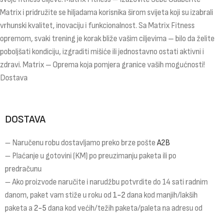
Matrix i pridružite se hiljadama korisnika širom svijeta koji su izabrali
vrhunski kvalitet, inovaciju i funkcionalnost. Sa Matrix Fitness
opremom, svaki trening je korak bliže vašim ciljevima – bilo da želite
poboljšati kondiciju, izgraditi mišiće ili jednostavno ostati aktivni i
zdravi. Matrix – Oprema koja pomjera granice vaših mogućnosti!
Dostava
DOSTAVA
– Naručenu robu dostavljamo preko brze pošte
A2B
– Plaćanje u gotovini (KM) po preuzimanju paketa ili po
predračunu
– Ako proizvode naručite i narudžbu potvrdite do 14 sati radnim
danom, paket vam stiže u roku od
1-2
dana kod manjih/lakših
paketa a
2-5
dana kod većih/težih paketa/paleta na adresu od