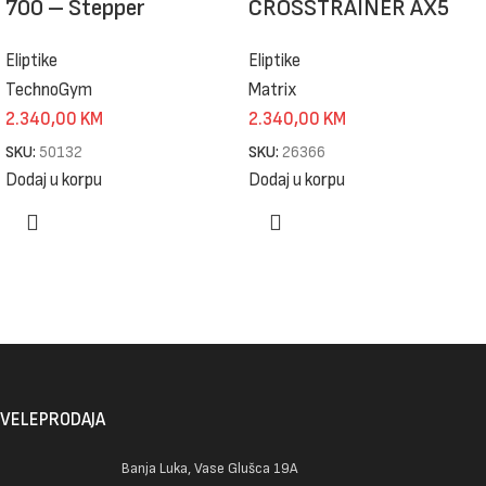
700 – Stepper
CROSSTRAINER AX5
Eliptike
Eliptike
TechnoGym
Matrix
2.340,00
KM
2.340,00
KM
SKU:
50132
SKU:
26366
Dodaj u korpu
Dodaj u korpu
VELEPRODAJA
Banja Luka, Vase Glušca 19A