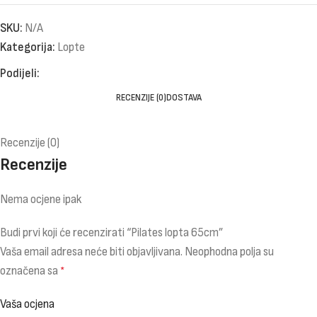
SKU:
N/A
Kategorija:
Lopte
Podijeli:
RECENZIJE (0)
DOSTAVA
Recenzije (0)
Recenzije
Nema ocjene ipak
Budi prvi koji će recenzirati “Pilates lopta 65cm”
Vaša email adresa neće biti objavljivana.
Neophodna polja su
označena sa
*
Vaša ocjena