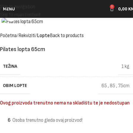
Skip to navigation
0
MENU
0,00
K
Click to enlarge
Skip to main content
Početna
Rekviziti
Lopte
Back to products
Pilates lopta 65cm
TEŽINA
1 kg
OBIM LOPTE
65
,
85
,
75cm
Ovog proizvoda trenutno nema na skladištu te je nedostupan
6
Osoba trenutno gleda ovaj proizvod!