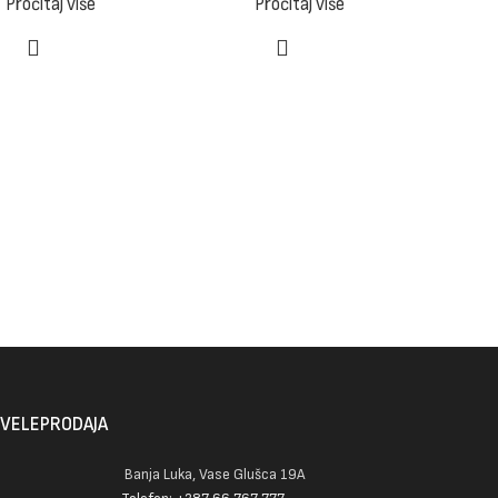
Pročitaj više
Pročitaj više
VELEPRODAJA
Banja Luka, Vase Glušca 19A