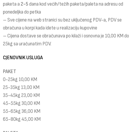
paketa a
2-5
dana kod većih/težih paketa/paleta na adresu od
ponedeljka do petka
– Sve cijene na web stranici su bez uključenog PDV-a, PDV se
obračuna u korpi kada idete u realizaciju kupovine
– Cijena dostave se obračunava po kilaži i osnovna je 10,00 KM do
25kg sa uračunatim PDV.
CJENOVNIK USLUGA
PAKET
0-25kg 10,00 KM
25-35kg 13,00 KM
35-45kg 23,00 KM
45-55kg 30,00 KM
55-65kg 36,00 KM
65-80kg 45,00 KM