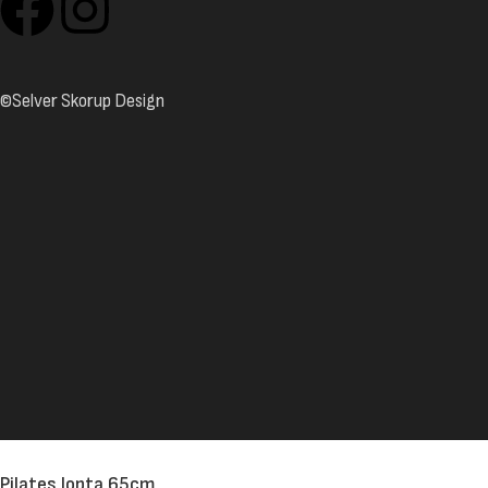
©Selver Skorup Design
Pilates lopta 65cm