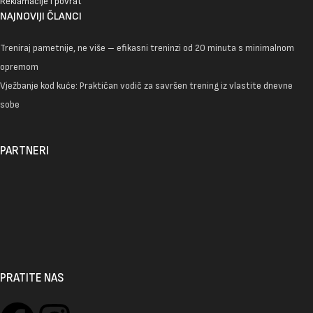
Reklamacije i povrat
NAJNOVIJI ČLANCI
Treniraj pametnije, ne više – efikasni treninzi od 20 minuta s minimalnom
opremom
Vježbanje kod kuće: Praktičan vodič za savršen trening iz vlastite dnevne
sobe
PARTNERI
PRATITE NAS