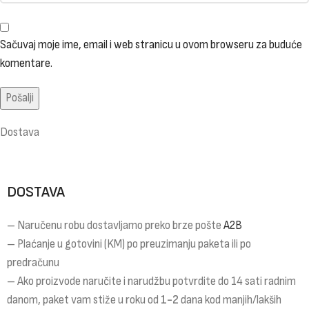
Sačuvaj moje ime, email i web stranicu u ovom browseru za buduće
komentare.
Dostava
DOSTAVA
– Naručenu robu dostavljamo preko brze pošte
A2B
– Plaćanje u gotovini (KM) po preuzimanju paketa ili po
predračunu
– Ako proizvode naručite i narudžbu potvrdite do 14 sati radnim
danom, paket vam stiže u roku od
1-2
dana kod manjih/lakših