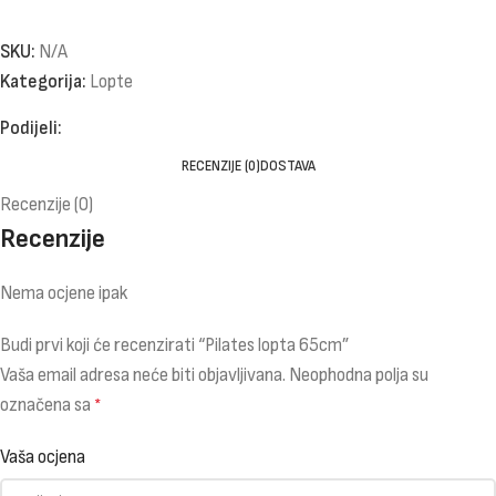
SKU:
N/A
Kategorija:
Lopte
Podijeli:
RECENZIJE (0)
DOSTAVA
Recenzije (0)
Recenzije
Nema ocjene ipak
Budi prvi koji će recenzirati “Pilates lopta 65cm”
Vaša email adresa neće biti objavljivana.
Neophodna polja su
označena sa
*
Vaša ocjena