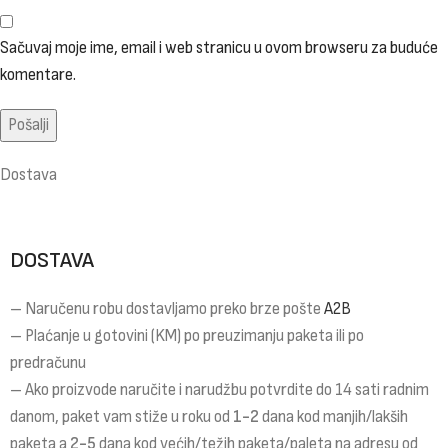
Sačuvaj moje ime, email i web stranicu u ovom browseru za buduće
komentare.
Dostava
DOSTAVA
– Naručenu robu dostavljamo preko brze pošte
A2B
– Plaćanje u gotovini (KM) po preuzimanju paketa ili po
predračunu
– Ako proizvode naručite i narudžbu potvrdite do 14 sati radnim
danom, paket vam stiže u roku od
1-2
dana kod manjih/lakših
paketa a
2-5
dana kod većih/težih paketa/paleta na adresu od