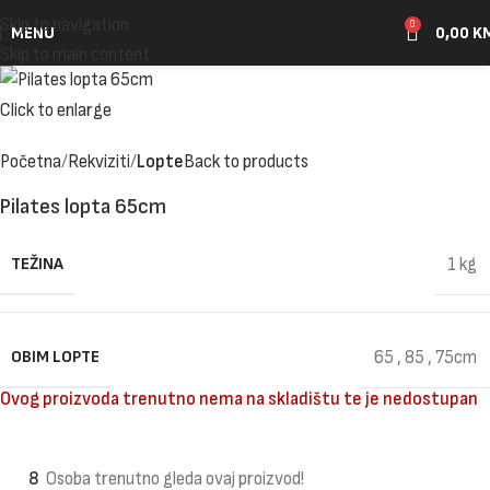
Skip to navigation
0
MENU
0,00
K
Skip to main content
Click to enlarge
Početna
Rekviziti
Lopte
Back to products
Pilates lopta 65cm
TEŽINA
1 kg
OBIM LOPTE
65
,
85
,
75cm
Ovog proizvoda trenutno nema na skladištu te je nedostupan
8
Osoba trenutno gleda ovaj proizvod!