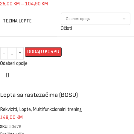
25,00
KM
–
104,90
KM
TEZINA LOPTE
Očisti
DODAJ U KORPU
Odaberi opcije
Lopta sa rastezačima (BOSU)
Rekviziti
,
Lopte
,
Multifunkcionalni trening
149,00
KM
SKU:
50478