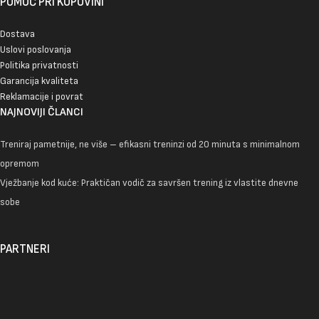
POMOĆ PRI KUPOVINI
Dostava
Uslovi poslovanja
Politika privatnosti
Garancija kvaliteta
Reklamacije i povrat
NAJNOVIJI ČLANCI
Treniraj pametnije, ne više – efikasni treninzi od 20 minuta s minimalnom
opremom
Vježbanje kod kuće: Praktičan vodič za savršen trening iz vlastite dnevne
sobe
PARTNERI