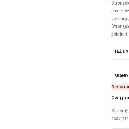
Strongolo
novac. Vi
vežbanje, 
Strongolo
pobrinuti
TEŽINA
BRAND
Nema na
Ovaj pro
Bez brige
obavijest