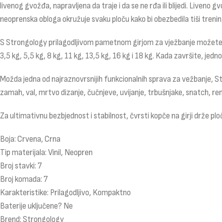
livenog gvožđa, napravljena da traje i da se ne rđa ili blijedi. Liveno 
neoprenska obloga okružuje svaku ploču kako bi obezbedila tiši trenin
S Strongology prilagodljivom pametnom girjom za vježbanje možete brzo
3,5 kg, 5,5 kg, 8 kg, 11 kg, 13,5 kg, 16 kg i 18 kg. Kada završite, jed
Možda jedna od najraznovrsnijih funkcionalnih sprava za vežbanje, Stro
zamah, val, mrtvo dizanje, čučnjeve, uvijanje, trbušnjake, snatch, ren
Za ultimativnu bezbjednost i stabilnost, čvrsti kopče na girji drže pl
Boja: Crvena, Crna
Tip materijala: Vinil, Neopren
Broj stavki: 7
Broj komada: 7
Karakteristike: Prilagodljivo, Kompaktno
Baterije uključene? Ne
Brend: Strongology