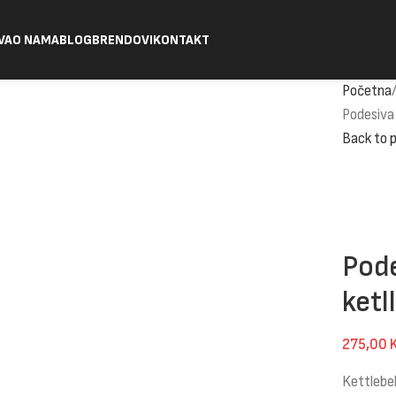
VA
O NAMA
BLOG
BRENDOVI
KONTAKT
Početna
Podesiva 
Back to 
Pode
ketl
275,00
Kettlebel