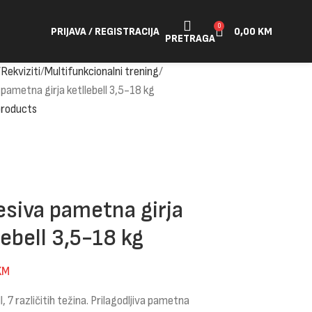
0
PRIJAVA / REGISTRACIJA
0,00
KM
PRETRAGA
Rekviziti
Multifunkcionalni trening
pametna girja ketllebell 3,5-18 kg
products
siva pametna girja
lebell 3,5-18 kg
KM
l, 7 različitih težina. Prilagodljiva pametna