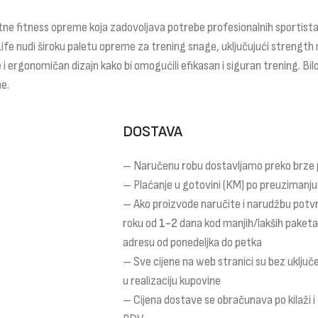
ne fitness opreme koja zadovoljava potrebe profesionalnih sportista,
Life nudi široku paletu opreme za trening snage, uključujući strength 
 i ergonomičan dizajn kako bi omogućili efikasan i siguran trening. Bilo
e.
DOSTAVA
– Naručenu robu dostavljamo preko brze
– Plaćanje u gotovini (KM) po preuzimanju
– Ako proizvode naručite i narudžbu potv
roku od
1-2
dana kod manjih/lakših paket
adresu od ponedeljka do petka
– Sve cijene na web stranici su bez uklju
u realizaciju kupovine
– Cijena dostave se obračunava po kilaži 