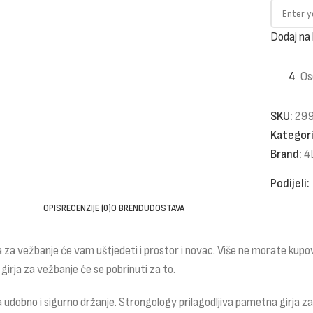
Dodaj na 
4
Os
SKU:
29
Kategori
Brand:
4
Podijeli:
OPIS
RECENZIJE (0)
O BRENDU
DOSTAVA
a za vežbanje će vam uštjedeti i prostor i novac. Više ne morate kupova
girja za vežbanje će se pobrinuti za to.
udobno i sigurno držanje. Strongology prilagodljiva pametna girja za