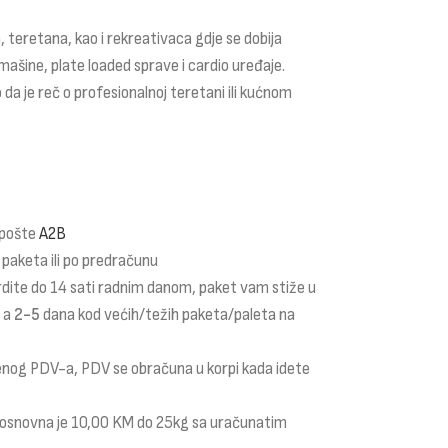
 teretana, kao i rekreativaca gdje se dobija
mašine, plate loaded sprave i cardio uređaje.
 da je reč o profesionalnoj teretani ili kućnom
 pošte
A2B
 paketa ili po predračunu
rdite do 14 sati radnim danom, paket vam stiže u
a a
2-5
dana kod većih/težih paketa/paleta na
čenog PDV-a, PDV se obračuna u korpi kada idete
i osnovna je 10,00 KM do 25kg sa uračunatim