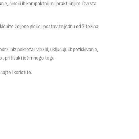
nje, čineći ih kompaktnijim i praktičnijim. Čvrsta
onite željene ploče i postavite jednu od 7 težina:
ži niz pokreta i vježbi, uključujući: potiskivanje,
 , pritisak i još mnogo toga.
ajte i koristite.