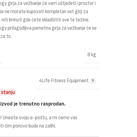
gy girja za vežbanje će vam uštjedeti i prostor i
še ne morate kupovati kompletan set girji za
niti brinuti gde ćete skladištiti sve te težine.
gy prilagodljiva pametna girja za vežbanje će se
 za to.
8 kg
4Life Fitness Equipment
 stanju
izvod je trenutno rasprodan.
! Unesite svoju e-poštu, a mi ćemo vas
iti čim ponovo bude na zalihi.