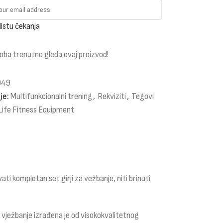
listu čekanja
oba trenutno gleda ovaj proizvod!
949
je:
Multifunkcionalni trening
,
Rekviziti
,
Tegovi
Life Fitness Equipment
ti kompletan set girji za vežbanje, niti brinuti
 vježbanje izrađena je od visokokvalitetnog