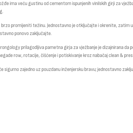
gvožđe ima veću gustinu od cementom ispunjenih vinilskih girji za vježba
g.
 promijeniti težinu. Jednostavno je otključajte i okrenite, zatim ukl
nostavno ponovo zaključajte.
ngology prilagodljiva pametna girja za vježbanje je dizajnirana da podr
egade row, rotacije, čišćenje i potiskivanje kroz nabačaj clean & press
oče sigurno zajedno uz pouzdanu inženjersku bravu; jednostavno zaključ