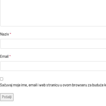
Naziv
*
Email
*
Sačuvaj moje ime, email i web stranicu u ovom browseru za buduće