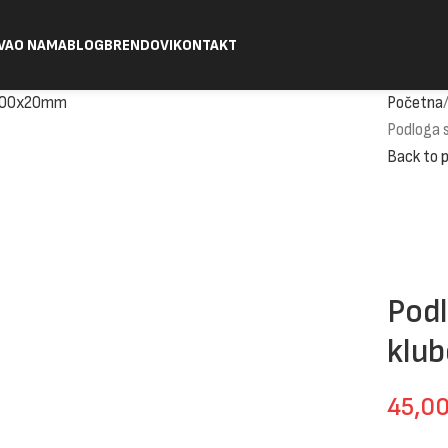
VA
O NAMA
BLOG
BRENDOVI
KONTAKT
Početna
Podloga 
Back to 
Podl
klu
45,0