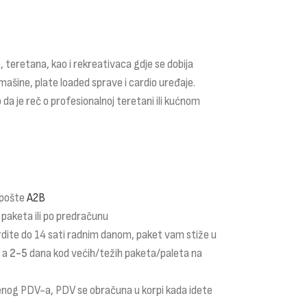
 teretana, kao i rekreativaca gdje se dobija
mašine, plate loaded sprave i cardio uređaje.
 da je reč o profesionalnoj teretani ili kućnom
 pošte
A2B
 paketa ili po predračunu
rdite do 14 sati radnim danom, paket vam stiže u
a a
2-5
dana kod većih/težih paketa/paleta na
čenog PDV-a, PDV se obračuna u korpi kada idete