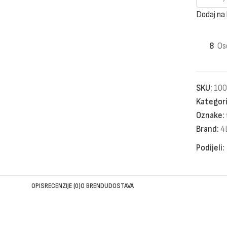
Dodaj na 
8
Os
SKU:
100
Kategori
Oznake:
Brand:
4
Podijeli:
OPIS
RECENZIJE (0)
O BRENDU
DOSTAVA