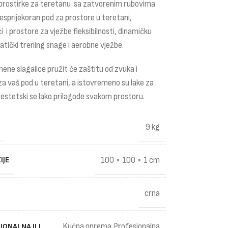
rostirke za teretanu sa zatvorenim rubovima
esprijekoran pod za prostore u teretani,
ći i prostore za vježbe fleksibilnosti, dinamičku
atički trening snage i aerobne vježbe.
ne slagalice pružit će zaštitu od zvuka i
a vaš pod u teretani, a istovremeno su lake za
i estetski se lako prilagode svakom prostoru.
9 kg
IJE
100 × 100 × 1 cm
crna
Kućna oprema,Profesionalna
IONALNA ILI