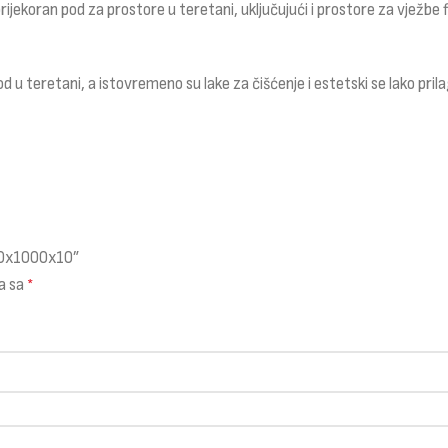
koran pod za prostore u teretani, uključujući i prostore za vježbe fl
 u teretani, a istovremeno su lake za čišćenje i estetski se lako pri
000x1000x10”
a sa
*