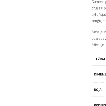
Gumene p
pružaju b
uključuju
snagu, st
Naše gume
udaraca z
čišćenje 
TEŽINA
DIMENZ
BOJA
PROFES