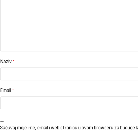
Naziv
*
Email
*
Sačuvaj moje ime, email i web stranicu u ovom browseru za buduće