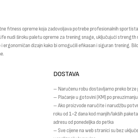
ne fitness opreme koja zadovoljava potrebe profesionalnih sportista,
Life nudi široku paletu opreme za trening snage, uključujući strength 
 i ergonomičan dizajn kako bi omogućili efikasan i siguran trening. Bilo
e.
DOSTAVA
– Naručenu robu dostavljamo preko brze
– Plaćanje u gotovini (KM) po preuzimanju
– Ako proizvode naručite i narudžbu potv
roku od
1-2
dana kod manjih/lakših paket
adresu od ponedeljka do petka
– Sve cijene na web stranici su bez uklju