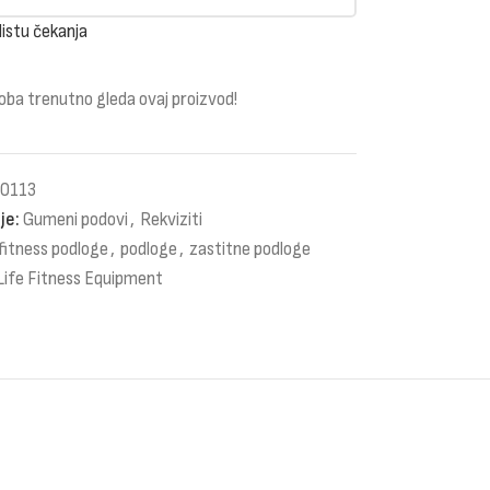
listu čekanja
oba trenutno gleda ovaj proizvod!
0113
je:
Gumeni podovi
,
Rekviziti
fitness podloge
,
podloge
,
zastitne podloge
Life Fitness Equipment