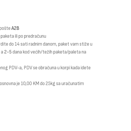
 pošte
A2B
 paketa ili po predračunu
rdite do 14 sati radnim danom, paket vam stiže u
a a
2-5
dana kod većih/težih paketa/paleta na
čenog PDV-a, PDV se obračuna u korpi kada idete
i osnovna je 10,00 KM do 25kg sa uračunatim