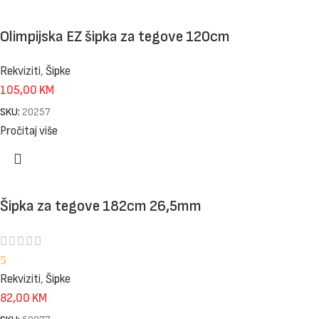
Olimpijska EZ šipka za tegove 120cm
Rekviziti
,
Šipke
105,00
KM
SKU:
20257
Pročitaj više
Šipka za tegove 182cm 26,5mm
5
Rekviziti
,
Šipke
82,00
KM