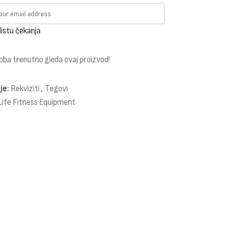
listu čekanja
oba trenutno gleda ovaj proizvod!
je:
Rekviziti
,
Tegovi
Life Fitness Equipment