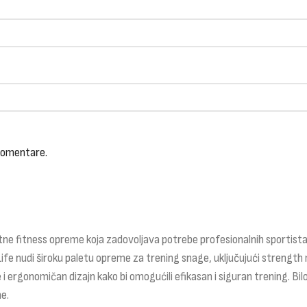
 komentare.
ne fitness opreme koja zadovoljava potrebe profesionalnih sportista,
Life nudi široku paletu opreme za trening snage, uključujući strength 
 i ergonomičan dizajn kako bi omogućili efikasan i siguran trening. Bilo
e.