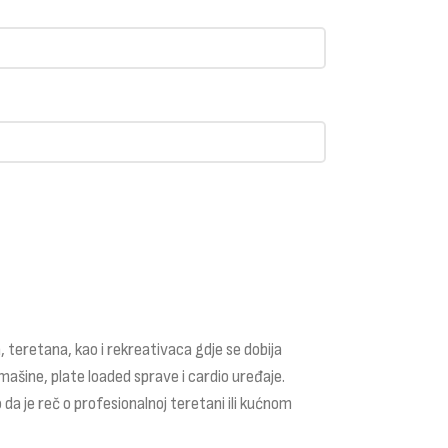
 teretana, kao i rekreativaca gdje se dobija
mašine, plate loaded sprave i cardio uređaje.
 da je reč o profesionalnoj teretani ili kućnom