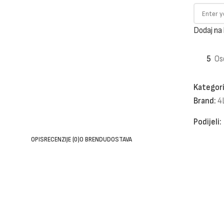
Dodaj na 
5
Os
Kategori
Brand:
4
Podijeli:
OPIS
RECENZIJE (0)
O BRENDU
DOSTAVA