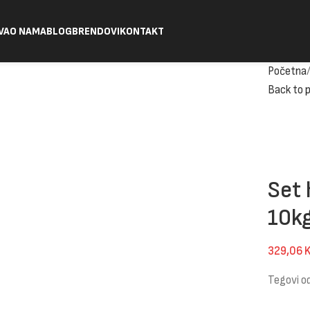
VA
O NAMA
BLOG
BRENDOVI
KONTAKT
Početna
Back to 
Set 
10k
329,06
Tegovi o