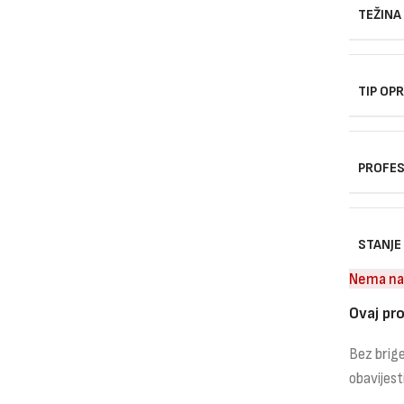
TEŽINA
TIP OP
PROFES
STANJE
Nema na
Ovaj pro
Bez brige
obavijest