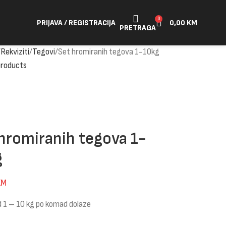
0
PRIJAVA / REGISTRACIJA
0,00
KM
PRETRAGA
Rekviziti
Tegovi
Set hromiranih tegova 1-10kg
products
hromiranih tegova 1-
g
KM
d 1 – 10 kg po komad dolaze