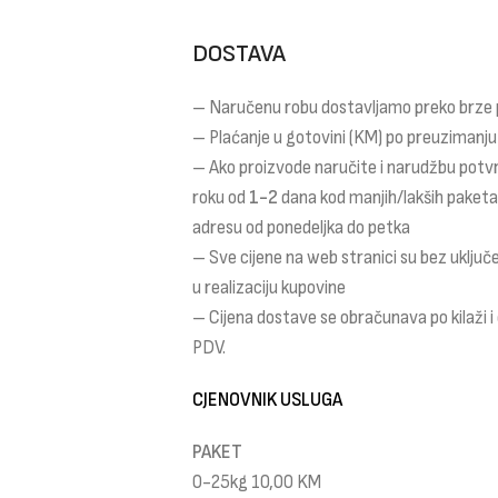
DOSTAVA
– Naručenu robu dostavljamo preko brze
– Plaćanje u gotovini (KM) po preuzimanju
– Ako proizvode naručite i narudžbu potv
roku od
1-2
dana kod manjih/lakših paket
adresu od ponedeljka do petka
– Sve cijene na web stranici su bez uklju
u realizaciju kupovine
– Cijena dostave se obračunava po kilaži 
PDV.
CJENOVNIK USLUGA
PAKET
0-25kg 10,00 KM