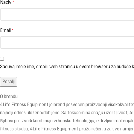
Naziv
*
Email
*
Sačuvaj moje ime, email i web stranicu u ovom browseru za buduće
O brendu
4Life Fitness Equipment je brend posvećen proizvodnji visokokvalitet
najbolji odnos uloženo/dobijeno. Sa fokusom na snagu i izdržljivost, 4
Njihovi proizvodi kombinuju vrhunsku tehnologiju, izdržljive materijale
fitness studiju, 4Life Fitness Equipment pruža rešenja za sve namjen