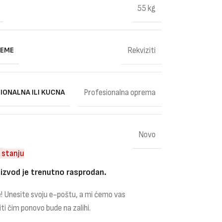
55 kg
REME
Rekviziti
IONALNA ILI KUCNA
Profesionalna oprema
Novo
 stanju
izvod je trenutno rasprodan.
! Unesite svoju e-poštu, a mi ćemo vas
iti čim ponovo bude na zalihi.