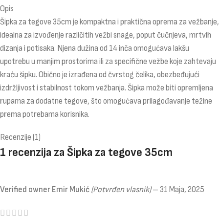
Opis
Šipka za tegove 35cm je kompaktna i praktična oprema za vežbanje,
idealna za izvođenje različitih vežbi snage, poput čučnjeva, mrtvih
dizanja i potisaka. Njena dužina od 14 inča omogućava lakšu
upotrebu u manjim prostorima ili za specifične vežbe koje zahtevaju
kraću šipku. Obično je izrađena od čvrstog čelika, obezbeđujući
izdržljivost i stabilnost tokom vežbanja. Šipka može biti opremljena
rupama za dodatne tegove, što omogućava prilagođavanje težine
prema potrebama korisnika.
Recenzije (1)
1 recenzija za
Šipka za tegove 35cm
Verified owner
Emir Mukić
(Potvrđen vlasnik)
–
31 Maja, 2025