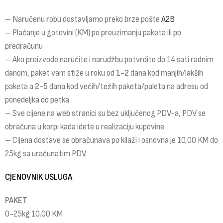
– Naručenu robu dostavljamo preko brze pošte
A2B
– Plaćanje u gotovini (KM) po preuzimanju paketa ili po
predračunu
– Ako proizvode naručite i narudžbu potvrdite do 14 sati radnim
danom, paket vam stiže u roku od
1-2
dana kod manjih/lakših
paketa a
2-5
dana kod većih/težih paketa/paleta na adresu od
ponedeljka do petka
– Sve cijene na web stranici su bez uključenog PDV-a, PDV se
obračuna u korpi kada idete u realizaciju kupovine
– Cijena dostave se obračunava po kilaži i osnovna je 10,00 KM do
25kg sa uračunatim PDV.
CJENOVNIK USLUGA
PAKET
0-25kg 10,00 KM