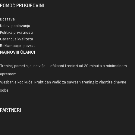
POMOĆ PRI KUPOVINI
Dostava
Uslovi poslovanja
Politika privatnosti
Garancija kvaliteta
Reklamacije i povrat
NAJNOVIJI ČLANCI
Treniraj pametnije, ne više – efikasni treninzi od 20 minuta s minimalnom
opremom
Vježbanje kod kuće: Praktičan vodič za savršen trening iz vlastite dnevne
sobe
PARTNERI