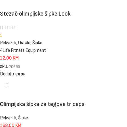
Stezač olimpijske šipke Lock
5
Rekviziti
,
Ostalo
,
Šipke
4Life Fitness Equipment
12,00
KM
SKU:
20665
Dodaj u korpu
Olimpijska šipka za tegove triceps
Rekviziti
,
Šipke
168,00
KM