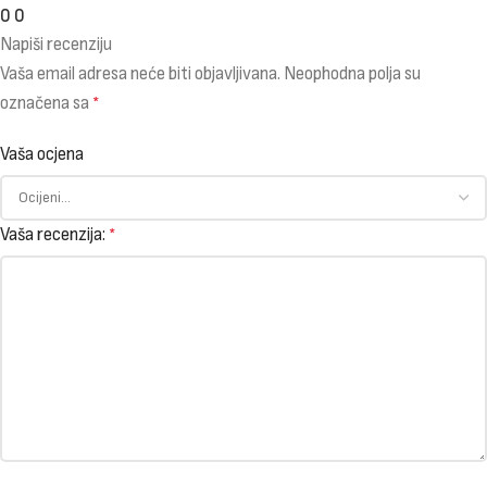
0
0
Napiši recenziju
Vaša email adresa neće biti objavljivana.
Neophodna polja su
označena sa
*
Vaša ocjena
Vaša recenzija:
*