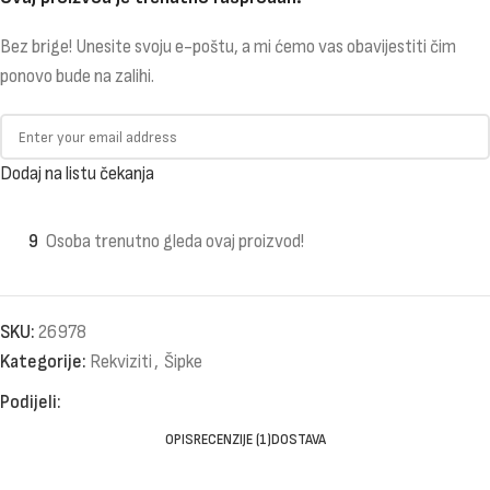
Bez brige! Unesite svoju e-poštu, a mi ćemo vas obavijestiti čim
ponovo bude na zalihi.
Dodaj na listu čekanja
9
Osoba trenutno gleda ovaj proizvod!
SKU:
26978
Kategorije:
Rekviziti
,
Šipke
Podijeli:
OPIS
RECENZIJE (1)
DOSTAVA