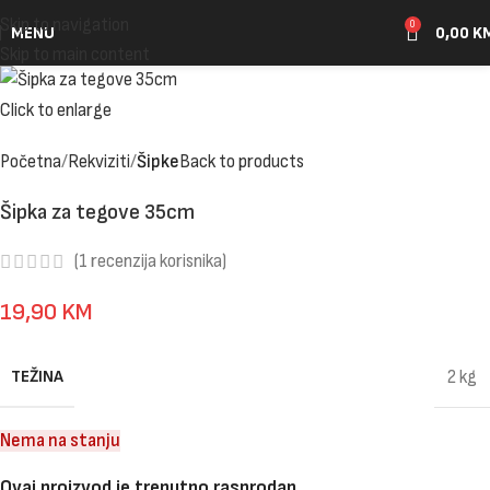
Skip to navigation
0
MENU
0,00
K
Skip to main content
Click to enlarge
Početna
Rekviziti
Šipke
Back to products
Šipka za tegove 35cm
(
1
recenzija korisnika)
19,90
KM
TEŽINA
2 kg
Nema na stanju
Ovaj proizvod je trenutno rasprodan.