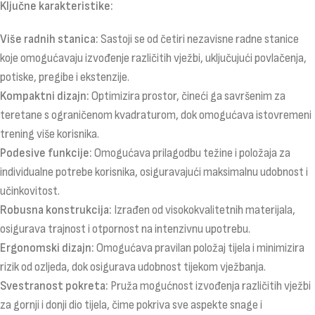
Ključne karakteristike:
Više radnih stanica:
Sastoji se od četiri nezavisne radne stanice
koje omogućavaju izvođenje različitih vježbi, uključujući povlačenja,
potiske, pregibe i ekstenzije.
Kompaktni dizajn:
Optimizira prostor, čineći ga savršenim za
teretane s ograničenom kvadraturom, dok omogućava istovremeni
trening više korisnika.
Podesive funkcije:
Omogućava prilagodbu težine i položaja za
individualne potrebe korisnika, osiguravajući maksimalnu udobnost i
učinkovitost.
Robusna konstrukcija:
Izrađen od visokokvalitetnih materijala,
osigurava trajnost i otpornost na intenzivnu upotrebu.
Ergonomski dizajn:
Omogućava pravilan položaj tijela i minimizira
rizik od ozljeda, dok osigurava udobnost tijekom vježbanja.
Svestranost pokreta:
Pruža mogućnost izvođenja različitih vježbi
za gornji i donji dio tijela, čime pokriva sve aspekte snage i