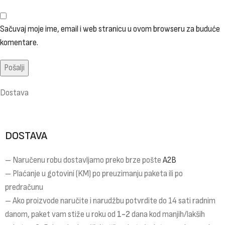
Sačuvaj moje ime, email i web stranicu u ovom browseru za buduće
komentare.
Dostava
DOSTAVA
– Naručenu robu dostavljamo preko brze pošte
A2B
– Plaćanje u gotovini (KM) po preuzimanju paketa ili po
predračunu
– Ako proizvode naručite i narudžbu potvrdite do 14 sati radnim
danom, paket vam stiže u roku od
1-2
dana kod manjih/lakših