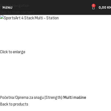
Skip to navigation
0
MENU
0,00
K
Skip to main content
Click to enlarge
Početna
Oprema za snagu (Strength)
Multi mašine
Back to products