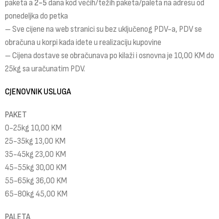
paketa a
2-5
dana kod većih/težih paketa/paleta na adresu od
ponedeljka do petka
– Sve cijene na web stranici su bez uključenog PDV-a, PDV se
obračuna u korpi kada idete u realizaciju kupovine
– Cijena dostave se obračunava po kilaži i osnovna je 10,00 KM do
25kg sa uračunatim PDV.
CJENOVNIK USLUGA
PAKET
0-25kg 10,00 KM
25-35kg 13,00 KM
35-45kg 23,00 KM
45-55kg 30,00 KM
55-65kg 36,00 KM
65-80kg 45,00 KM
PALETA