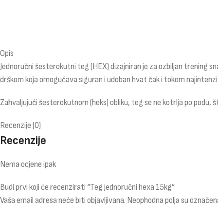
Opis
Jednoručni šesterokutni teg (HEX) dizajniran je za ozbiljan trening s
drškom koja omogućava siguran i udoban hvat čak i tokom najintenzivn
Zahvaljujući šesterokutnom (heks) obliku, teg se ne kotrlja po podu,
Recenzije (0)
Recenzije
Nema ocjene ipak
Budi prvi koji će recenzirati “Teg jednoručni hexa 15kg”
Vaša email adresa neće biti objavljivana.
Neophodna polja su označen