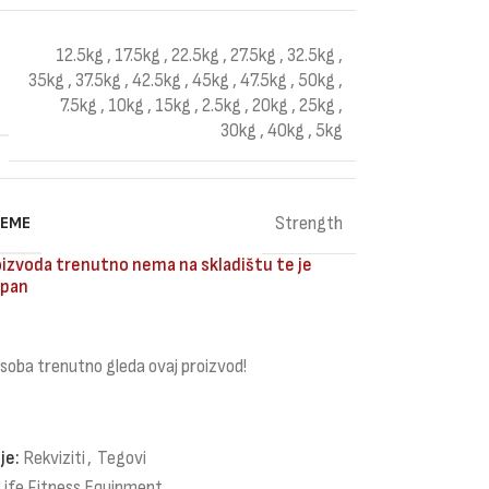
12.5kg
,
17.5kg
,
22.5kg
,
27.5kg
,
32.5kg
,
35kg
,
37.5kg
,
42.5kg
,
45kg
,
47.5kg
,
50kg
,
7.5kg
,
10kg
,
15kg
,
2.5kg
,
20kg
,
25kg
,
30kg
,
40kg
,
5kg
REME
Strength
izvoda trenutno nema na skladištu te je
pan
soba trenutno gleda ovaj proizvod!
je:
Rekviziti
,
Tegovi
Life Fitness Equipment