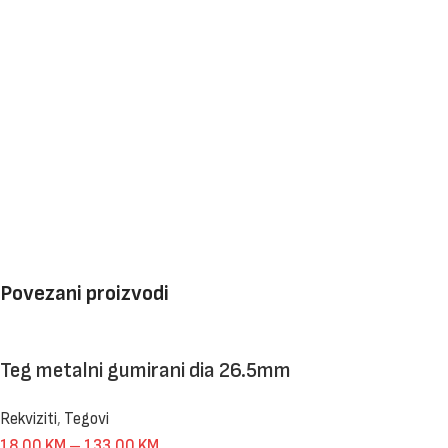
Povezani proizvodi
Teg metalni gumirani dia 26.5mm
Rekviziti
,
Tegovi
18,00
KM
–
133,00
KM