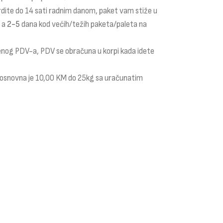
rdite do 14 sati radnim danom, paket vam stiže u
a a
2-5
dana kod većih/težih paketa/paleta na
čenog PDV-a, PDV se obračuna u korpi kada idete
i osnovna je 10,00 KM do 25kg sa uračunatim