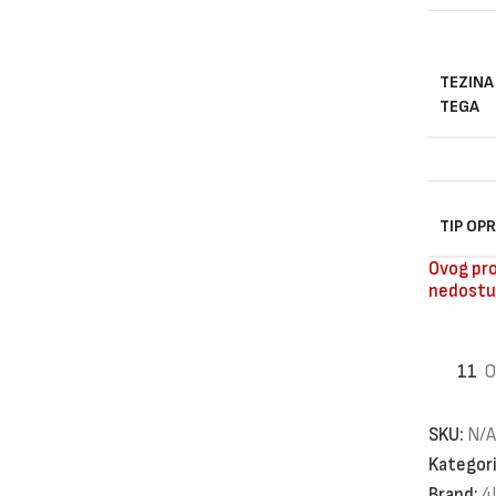
TEZINA
TEGA
TIP OP
Ovog pro
nedostu
11
O
SKU:
N/A
Kategori
Brand:
4