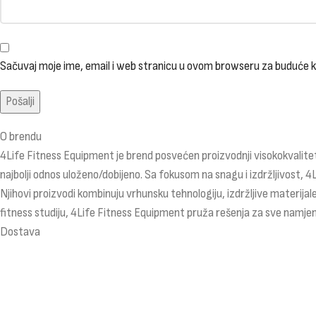
Sačuvaj moje ime, email i web stranicu u ovom browseru za buduće
O brendu
4Life Fitness Equipment je brend posvećen proizvodnji visokokvalitet
najbolji odnos uloženo/dobijeno. Sa fokusom na snagu i izdržljivost, 4
Njihovi proizvodi kombinuju vrhunsku tehnologiju, izdržljive materijale
fitness studiju, 4Life Fitness Equipment pruža rešenja za sve namjen
Dostava