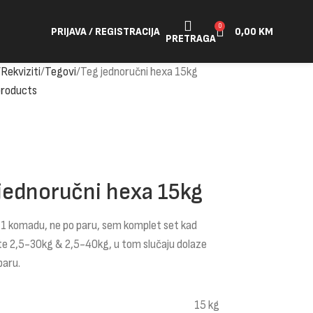
0
PRIJAVA / REGISTRACIJA
0,00
KM
PRETRAGA
Rekviziti
Tegovi
Teg jednoručni hexa 15kg
products
jednoručni hexa 15kg
 1 komadu, ne po paru, sem komplet set kad
te 2,5-30kg & 2,5-40kg, u tom slučaju dolaze
paru.
15 kg