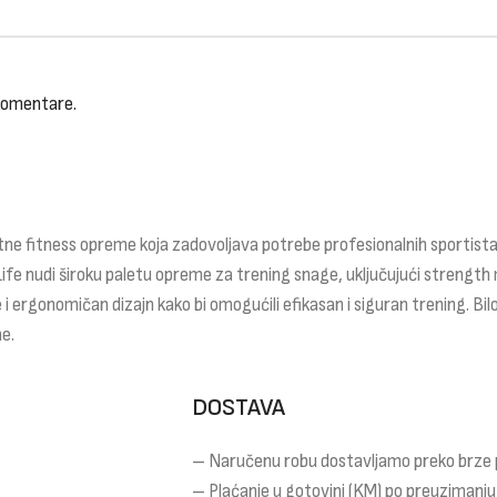
 komentare.
ne fitness opreme koja zadovoljava potrebe profesionalnih sportista,
Life nudi široku paletu opreme za trening snage, uključujući strength 
 i ergonomičan dizajn kako bi omogućili efikasan i siguran trening. Bilo
e.
DOSTAVA
– Naručenu robu dostavljamo preko brze
– Plaćanje u gotovini (KM) po preuzimanju