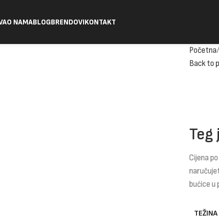
VA
O NAMA
BLOG
BRENDOVI
KONTAKT
Početna
Back to 
Teg 
Cijena po
naručuje
bućice u 
TEŽINA