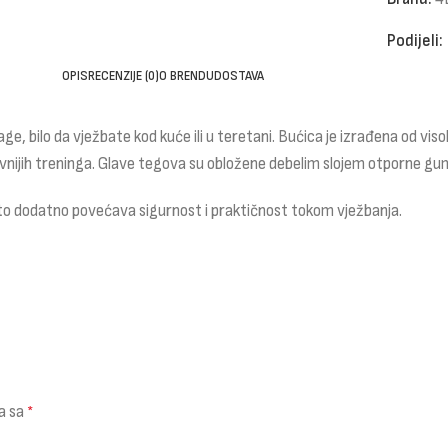
Podijeli:
OPIS
RECENZIJE (0)
O BRENDU
DOSTAVA
nage, bilo da vježbate kod kuće ili u teretani. Bućica je izrađena od
ijih treninga. Glave tegova su obložene debelim slojem otporne gume 
 što dodatno povećava sigurnost i praktičnost tokom vježbanja.
a sa
*