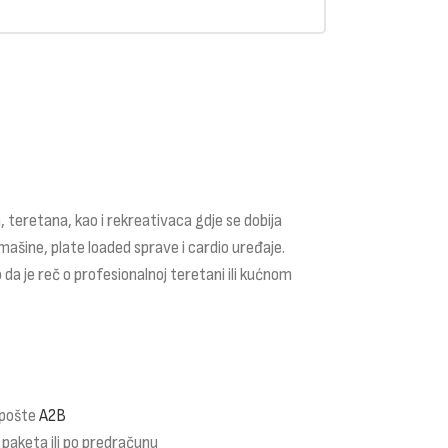
 teretana, kao i rekreativaca gdje se dobija
mašine, plate loaded sprave i cardio uređaje.
 da je reč o profesionalnoj teretani ili kućnom
 pošte
A2B
 paketa ili po predračunu