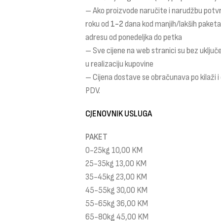
– Ako proizvode naručite i narudžbu potv
roku od
1-2
dana kod manjih/lakših paket
adresu od ponedeljka do petka
– Sve cijene na web stranici su bez uklju
u realizaciju kupovine
– Cijena dostave se obračunava po kilaži 
PDV.
CJENOVNIK USLUGA
PAKET
0-25kg 10,00 KM
25-35kg 13,00 KM
35-45kg 23,00 KM
45-55kg 30,00 KM
55-65kg 36,00 KM
65-80kg 45,00 KM