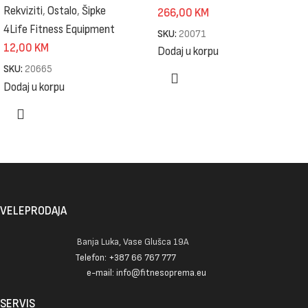
Rekviziti
,
Ostalo
,
Šipke
266,00
KM
4Life Fitness Equipment
SKU:
20071
12,00
KM
Dodaj u korpu
SKU:
20665
Dodaj u korpu
VELEPRODAJA
Banja Luka, Vase Glušca 19A
Telefon: +387 66 767 777
e-mail: info@fitnesoprema.eu
SERVIS