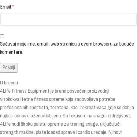
Email
*
Sačuvaj moje ime, email i web stranicu u ovom browseru za buduće
komentare.
O brendu
4Life Fitness Equipment je brend posvećen proizvodnji
visokokvalitetne fitness opreme koja zadovoljava potrebe
profesionalnih sportista, teretana, kao i rekreativaca gdje se dobija
najbolji odnos uloženo/dobijeno. Sa fokusom na snagu i izdržljivost,
4Life nudi široku paletu opreme za trening snage, uključujući
strength mašine, plate loaded sprave i cardio uređaje. Njihovi