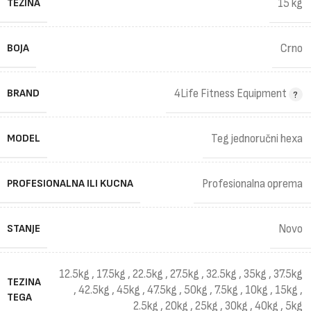
TEŽINA
15 kg
BOJA
Crno
BRAND
4Life Fitness Equipment
MODEL
Teg jednoručni hexa
PROFESIONALNA ILI KUCNA
Profesionalna oprema
STANJE
Novo
12.5kg
,
17.5kg
,
22.5kg
,
27.5kg
,
32.5kg
,
35kg
,
37.5kg
TEZINA
,
42.5kg
,
45kg
,
47.5kg
,
50kg
,
7.5kg
,
10kg
,
15kg
,
TEGA
2.5kg
,
20kg
,
25kg
,
30kg
,
40kg
,
5kg