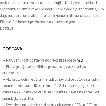
proizvodi kombinuju vrhunsku tehnologiju, izdržljive materijale i
ergonomičan dizajn kako bi omogućili efikasan i siguran trening. Bilo
da je reč o profesionalnoj teretani ili kućnom fitness studiju, 4Life
Fitness Equipment pruža rešenja za sve namjene.
Dostava
DOSTAVA
– Naručenu robu dostavljamo preko brze pošte
A2B
– Plaćanje u gotovini (KM) po preuzimanju paketa ili po
predračunu
– Ako proizvode naručite i narudžbu potvrdite do 14 sati radnim
danom, paket vam stiže u roku od
1-2
dana kod manjih/lakših
paketa a
2-5
dana kod većih/težih paketa/paleta na adresu od
ponedeljka do petka
– Sve cijene na web stranici su bez uključenog PDV-a, PDV se