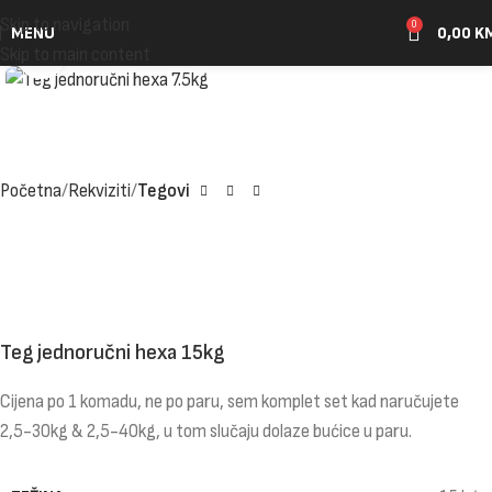
Skip to navigation
0
MENU
0,00
K
Click to enlarge
Skip to main content
Početna
Rekviziti
Tegovi
Teg jednoručni hexa 15kg
Cijena po 1 komadu, ne po paru, sem komplet set kad naručujete
2,5-30kg & 2,5-40kg, u tom slučaju dolaze bućice u paru.