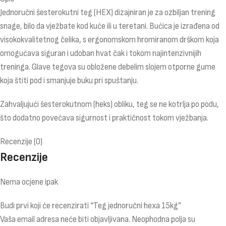
Jednoručni šesterokutni teg (HEX) dizajniran je za ozbiljan trening
snage, bilo da vježbate kod kuće ili u teretani. Bućica je izrađena od
visokokvalitetnog čelika, s ergonomskom hromiranom drškom koja
omogućava siguran i udoban hvat čak i tokom najintenzivnijih
treninga. Glave tegova su obložene debelim slojem otporne gume
koja štiti pod i smanjuje buku pri spuštanju.
Zahvaljujući šesterokutnom (heks) obliku, teg se ne kotrlja po podu,
što dodatno povećava sigurnost i praktičnost tokom vježbanja.
Recenzije (0)
Recenzije
Nema ocjene ipak
Budi prvi koji će recenzirati “Teg jednoručni hexa 15kg”
Vaša email adresa neće biti objavljivana.
Neophodna polja su