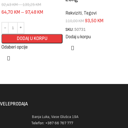
92,43
KM
–
139,25
KM
64,70
KM
–
97,48
KM
Rekviziti
,
Tegovi
93,50
KM
110,00
KM
SKU:
50731
Dodaj u korpu
DODAJ U KORPU
Odaberi opcije
VELEPRODAJA
Banja Luka, Vase Glušca 19A
Telefon: +387 66 767 777