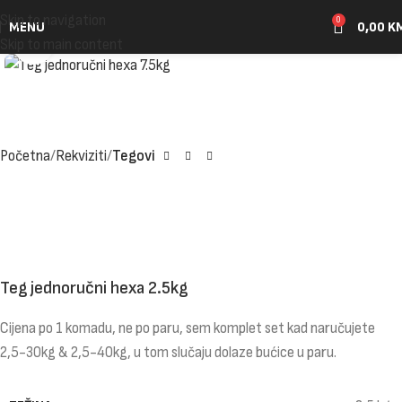
Skip to navigation
0
MENU
0,00
K
Click to enlarge
Skip to main content
Početna
Rekviziti
Tegovi
Teg jednoručni hexa 2.5kg
Cijena po 1 komadu, ne po paru, sem komplet set kad naručujete
2,5-30kg & 2,5-40kg, u tom slučaju dolaze bućice u paru.