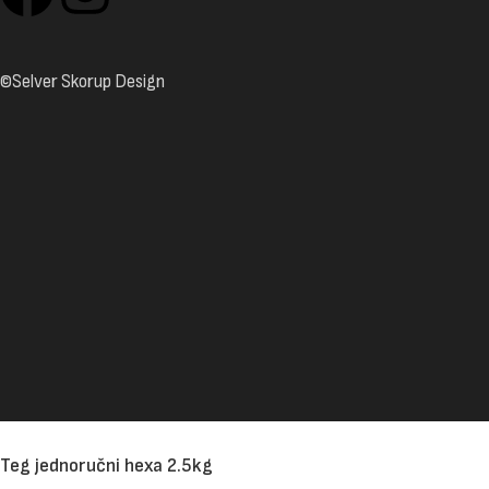
©Selver Skorup Design
Teg jednoručni hexa 2.5kg