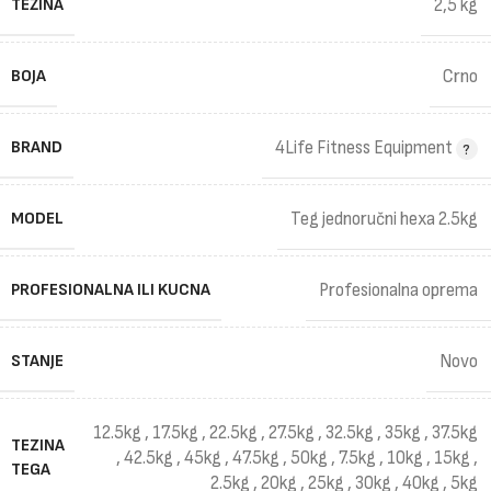
TEŽINA
2,5 kg
BOJA
Crno
BRAND
4Life Fitness Equipment
MODEL
Teg jednoručni hexa 2.5kg
PROFESIONALNA ILI KUCNA
Profesionalna oprema
STANJE
Novo
12.5kg
,
17.5kg
,
22.5kg
,
27.5kg
,
32.5kg
,
35kg
,
37.5kg
TEZINA
,
42.5kg
,
45kg
,
47.5kg
,
50kg
,
7.5kg
,
10kg
,
15kg
,
TEGA
2.5kg
,
20kg
,
25kg
,
30kg
,
40kg
,
5kg