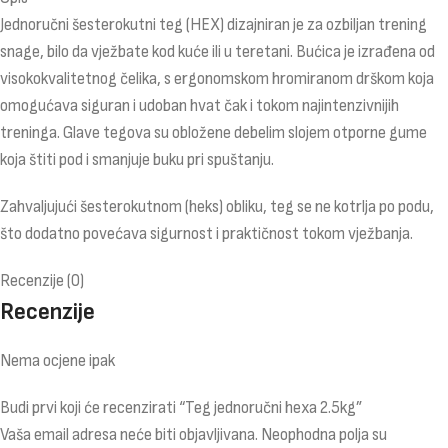
Jednoručni šesterokutni teg (HEX) dizajniran je za ozbiljan trening
snage, bilo da vježbate kod kuće ili u teretani. Bućica je izrađena od
visokokvalitetnog čelika, s ergonomskom hromiranom drškom koja
omogućava siguran i udoban hvat čak i tokom najintenzivnijih
treninga. Glave tegova su obložene debelim slojem otporne gume
koja štiti pod i smanjuje buku pri spuštanju.
Zahvaljujući šesterokutnom (heks) obliku, teg se ne kotrlja po podu,
što dodatno povećava sigurnost i praktičnost tokom vježbanja.
Recenzije (0)
Recenzije
Nema ocjene ipak
Budi prvi koji će recenzirati “Teg jednoručni hexa 2.5kg”
Vaša email adresa neće biti objavljivana.
Neophodna polja su