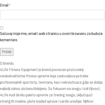
Email
*
Sačuvaj moje ime, email i web stranicu u ovom browseru za buduće
komentare.
O brendu
4Life Fitness Equipment je brend posvećen proizvodnji
visokokvalitetne fitness opreme koja zadovoljava potrebe
profesionalnih sportista, teretana, kao i rekreativaca gdje se dobija
najbolji odnos uloženo/dobijeno. Sa fokusom na snagu i izdržljivost,
4Life nudi široku paletu opreme za trening snage, uključujući
strength mašine, plate loaded sprave i cardio uređaje. Njihovi