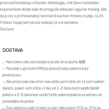
proizvodi kombinuju vrhunsku tehnologiju, izdržljive materijale i
ergonomičan dizajn kako bi omogućili efikasan i siguran trening. Bilo
da je reč o profesionalnoj teretani ili kućnom fitness studiju, 4Life
Fitness Equipment pruža rešenja za sve namjene.
Dostava
DOSTAVA
– Naručenu robu dostavljamo preko brze pošte
A2B
– Plaćanje u gotovini (KM) po preuzimanju paketa ili po
predračunu
– Ako proizvode naručite i narudžbu potvrdite do 14 sati radnim
danom, paket vam stiže u roku od
1-2
dana kod manjih/lakših
paketa a
2-5
dana kod većih/težih paketa/paleta na adresu od
ponedeljka do petka
– Sve cijene na web stranici su bez uključenog PDV-a, PDV se