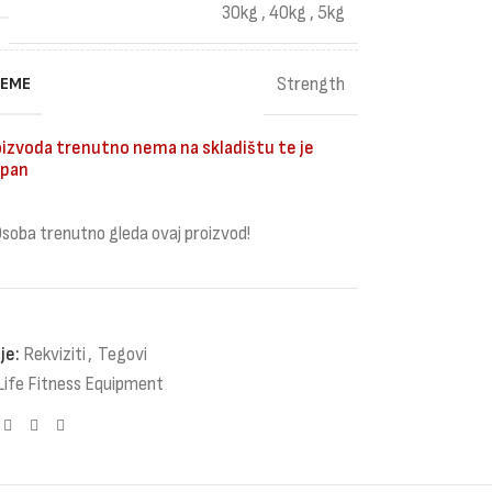
30kg
,
40kg
,
5kg
REME
Strength
izvoda trenutno nema na skladištu te je
pan
soba trenutno gleda ovaj proizvod!
je:
Rekviziti
,
Tegovi
Life Fitness Equipment