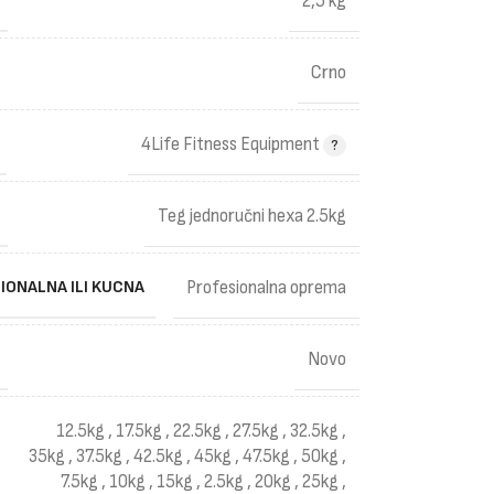
2,5 kg
Crno
4Life Fitness Equipment
Teg jednoručni hexa 2.5kg
IONALNA ILI KUCNA
Profesionalna oprema
Novo
12.5kg
,
17.5kg
,
22.5kg
,
27.5kg
,
32.5kg
,
35kg
,
37.5kg
,
42.5kg
,
45kg
,
47.5kg
,
50kg
,
7.5kg
,
10kg
,
15kg
,
2.5kg
,
20kg
,
25kg
,