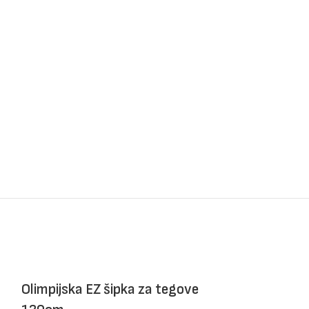
Olimpijska EZ šipka za tegove
Nastavak za 