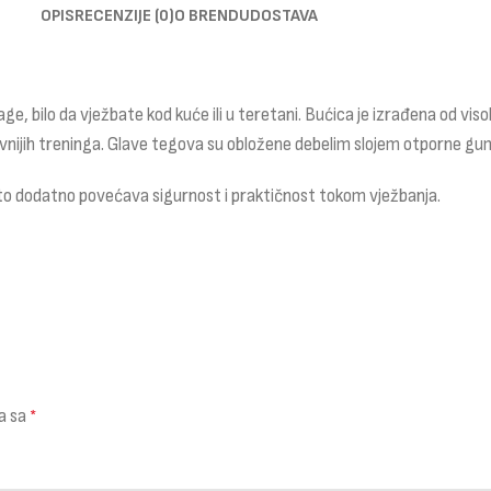
OPIS
RECENZIJE (0)
O BRENDU
DOSTAVA
nage, bilo da vježbate kod kuće ili u teretani. Bućica je izrađena od
ijih treninga. Glave tegova su obložene debelim slojem otporne gume 
 što dodatno povećava sigurnost i praktičnost tokom vježbanja.
a sa
*