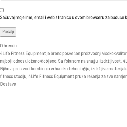
Sačuvaj moje ime, email i web stranicu u ovom browseru za buduće
O brendu
4Life Fitness Equipment je brend posvećen proizvodnji visokokvalitet
najbolji odnos uloženo/dobijeno. Sa fokusom na snagu i izdržljivost, 4
Njihovi proizvodi kombinuju vrhunsku tehnologiju, izdržljive materijale
fitness studiju, 4Life Fitness Equipment pruža rešenja za sve namjen
Dostava