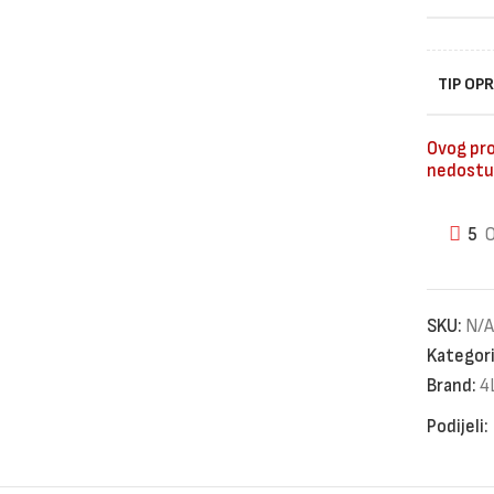
TIP OP
Ovog pro
nedostu
5
O
SKU:
N/A
Kategori
Brand:
4
Podijeli: