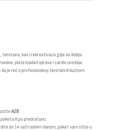
 teretana, kao i rekreativaca gdje se dobija
mašine, plate loaded sprave i cardio uređaje.
 da je reč o profesionalnoj teretani ili kućnom
 pošte
A2B
 paketa ili po predračunu
rdite do 14 sati radnim danom, paket vam stiže u