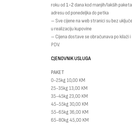
roku od
1-2
dana kod manjih/lakših paket
adresu od ponedeljka do petka
– Sve cijene na web stranici su bez uklju
u realizaciju kupovine
– Cijena dostave se obračunava po kilaži 
PDV.
CJENOVNIK USLUGA
PAKET
0-25kg 10,00 KM
25-35kg 13,00 KM
35-45kg 23,00 KM
45-55kg 30,00 KM
55-65kg 36,00 KM
65-80kg 45,00 KM