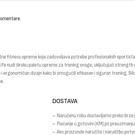
 komentare.
ne fitness opreme koja zadovoljava potrebe profesionalnih sportista,
Life nudi široku paletu opreme za trening snage, uključujući strength 
 i ergonomičan dizajn kako bi omogućili efikasan i siguran trening. Bilo
e.
DOSTAVA
– Naručenu robu dostavljamo preko brze
– Plaćanje u gotovini (KM) po preuzimanju
– Ako proizvode naručite i narudžbu potv