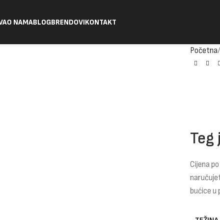
VA
O NAMA
BLOG
BRENDOVI
KONTAKT
Početna
Teg 
Cijena po
naručuje
bućice u 