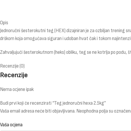
Opis
Jednoručni šesterokutni teg (HEX) dizajniran je za ozbiljan trening s
drškom koja omogućava siguran i udoban hvat čak i tokom najintenzivn
Zahvaljujući šesterokutnom (heks) obliku, teg se ne kotrlja po podu,
Recenzije (0)
Recenzije
Nema ocjene ipak
Budi prvi koji će recenzirati “Teg jednoručni hexa 2.5kg”
Vaša email adresa neće biti objavljivana.
Neophodna polja su označen
Vaša ocjena