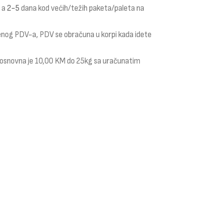
a a
2-5
dana kod većih/težih paketa/paleta na
čenog PDV-a, PDV se obračuna u korpi kada idete
i osnovna je 10,00 KM do 25kg sa uračunatim