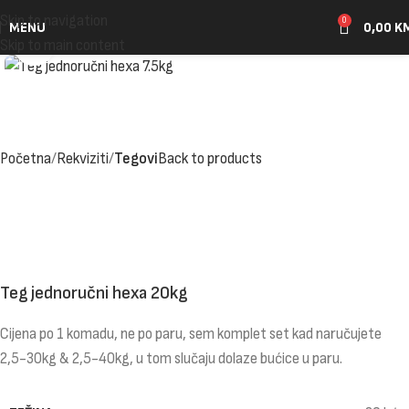
Skip to navigation
0
MENU
0,00
K
Click to enlarge
Skip to main content
Početna
Rekviziti
Tegovi
Back to products
Teg jednoručni hexa 20kg
Cijena po 1 komadu, ne po paru, sem komplet set kad naručujete
2,5-30kg & 2,5-40kg, u tom slučaju dolaze bućice u paru.