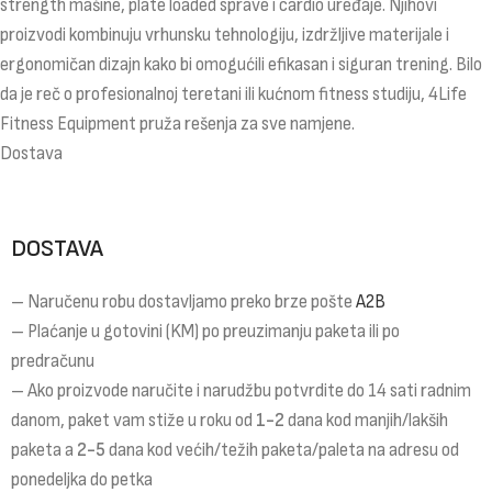
strength mašine, plate loaded sprave i cardio uređaje. Njihovi
proizvodi kombinuju vrhunsku tehnologiju, izdržljive materijale i
ergonomičan dizajn kako bi omogućili efikasan i siguran trening. Bilo
da je reč o profesionalnoj teretani ili kućnom fitness studiju, 4Life
Fitness Equipment pruža rešenja za sve namjene.
Dostava
DOSTAVA
– Naručenu robu dostavljamo preko brze pošte
A2B
– Plaćanje u gotovini (KM) po preuzimanju paketa ili po
predračunu
– Ako proizvode naručite i narudžbu potvrdite do 14 sati radnim
danom, paket vam stiže u roku od
1-2
dana kod manjih/lakših
paketa a
2-5
dana kod većih/težih paketa/paleta na adresu od
ponedeljka do petka