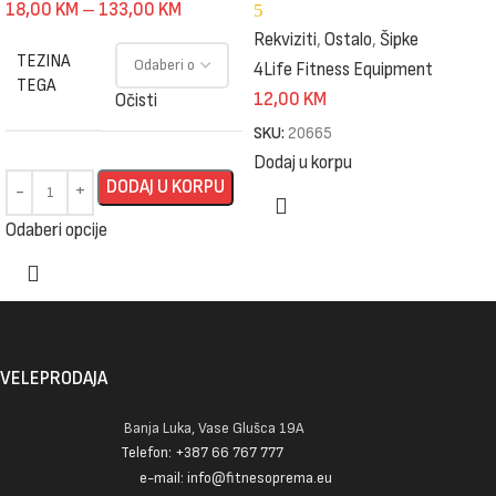
18,00
KM
–
133,00
KM
5
Rekviziti
,
Ostalo
,
Šipke
TEZINA
4Life Fitness Equipment
TEGA
12,00
KM
Očisti
SKU:
20665
Dodaj u korpu
DODAJ U KORPU
Odaberi opcije
VELEPRODAJA
Banja Luka, Vase Glušca 19A
Telefon: +387 66 767 777
e-mail: info@fitnesoprema.eu