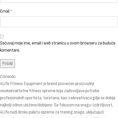
Email
*
Sačuvaj moje ime, email i web stranicu u ovom browseru za buduće
komentare.
O brendu
4Life Fitness Equipment je brend posvećen proizvodnji
visokokvalitetne fitness opreme koja zadovoljava potrebe
profesionalnih sportista, teretana, kao i rekreativaca gdje se dobija
najbolji odnos uloženo/dobijeno. Sa fokusom na snagu i izdržljivost,
4Life nudi široku paletu opreme za trening snage, uključujući