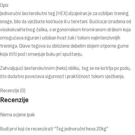
Opis
Jednoručni šesterokutni teg (HEX) dizajniran je za ozbiljan trening
snage, bilo da vježbate kod kuće ili u teretani. Bućica je izrađena od
visokokvalitetnog čelika, s ergonomskom hromiranom drškom koja
omogućava siguran i udoban hvat čak i tokom najintenzivnijih
treninga. Glave tegova su obložene debelim slojem otporne gume
koja štiti pod i smanjuje buku pri spuštanju.
Zahvaljujući šesterokutnom (heks) obliku, teg se ne kotrlja po podu,
što dodatno povećava sigurnost i praktičnost tokom vježbanja.
Recenzije (0)
Recenzije
Nema ocjene ipak
Budi prvi koji će recenzirati “Teg jednoručni hexa 20kg”