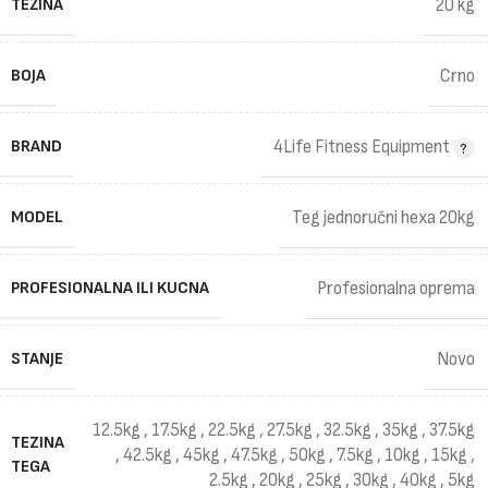
TEŽINA
20 kg
BOJA
Crno
BRAND
4Life Fitness Equipment
MODEL
Teg jednoručni hexa 20kg
PROFESIONALNA ILI KUCNA
Profesionalna oprema
STANJE
Novo
12.5kg
,
17.5kg
,
22.5kg
,
27.5kg
,
32.5kg
,
35kg
,
37.5kg
TEZINA
,
42.5kg
,
45kg
,
47.5kg
,
50kg
,
7.5kg
,
10kg
,
15kg
,
TEGA
2.5kg
,
20kg
,
25kg
,
30kg
,
40kg
,
5kg