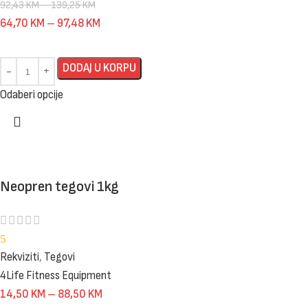
92,43
KM
–
139,25
KM
64,70
KM
–
97,48
KM
DODAJ U KORPU
Odaberi opcije
Neopren tegovi 1kg
5
Rekviziti
,
Tegovi
4Life Fitness Equipment
14,50
KM
–
88,50
KM