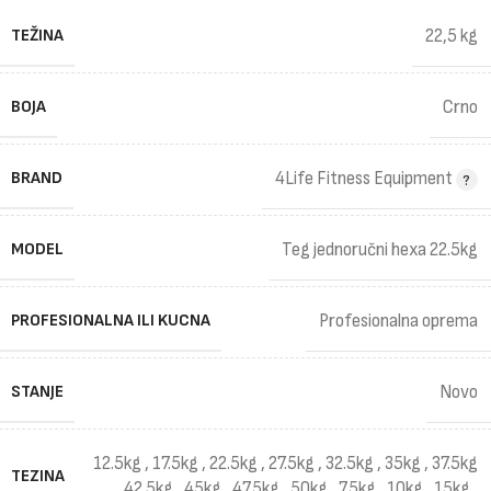
TEŽINA
22,5 kg
BOJA
Crno
BRAND
4Life Fitness Equipment
MODEL
Teg jednoručni hexa 22.5kg
PROFESIONALNA ILI KUCNA
Profesionalna oprema
STANJE
Novo
12.5kg
,
17.5kg
,
22.5kg
,
27.5kg
,
32.5kg
,
35kg
,
37.5kg
TEZINA
,
42.5kg
,
45kg
,
47.5kg
,
50kg
,
7.5kg
,
10kg
,
15kg
,