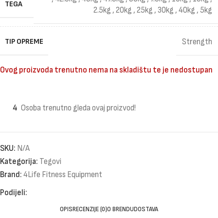
TEGA
2.5kg
,
20kg
,
25kg
,
30kg
,
40kg
,
5kg
TIP OPREME
Strength
Ovog proizvoda trenutno nema na skladištu te je nedostupan
4
Osoba trenutno gleda ovaj proizvod!
SKU:
N/A
Kategorija:
Tegovi
Brand:
4Life Fitness Equipment
Podijeli:
OPIS
RECENZIJE (0)
O BRENDU
DOSTAVA