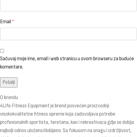
Email
*
Sačuvaj moje ime, email i web stranicu u ovom browseru za buduće
komentare.
O brendu
4Life Fitness Equipment je brend posvećen proizvodnji
visokokvalitetne fitness opreme koja zadovoljava potrebe
profesionalnih sportista, teretana, kao i rekreativaca gdje se dobija
najbolji odnos uloženo/dobijeno. Sa fokusom na snagu i izdržljivost,