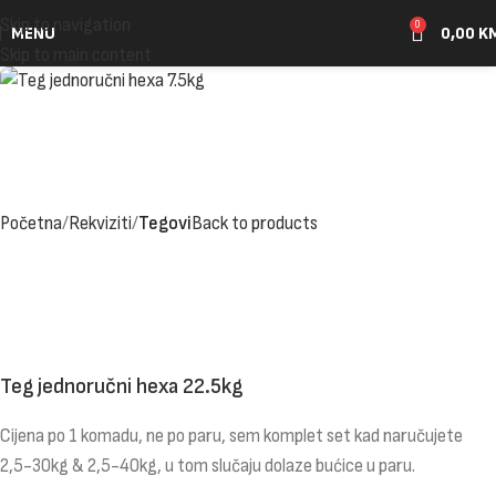
Skip to navigation
0
MENU
0,00
K
Skip to main content
Početna
Rekviziti
Tegovi
Back to products
Teg jednoručni hexa 22.5kg
Cijena po 1 komadu, ne po paru, sem komplet set kad naručujete
2,5-30kg & 2,5-40kg, u tom slučaju dolaze bućice u paru.