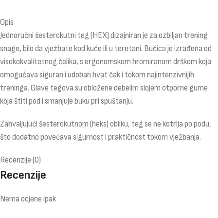
Opis
Jednoručni šesterokutni teg (HEX) dizajniran je za ozbiljan trening
snage, bilo da vježbate kod kuće ili u teretani. Bućica je izrađena od
visokokvalitetnog čelika, s ergonomskom hromiranom drškom koja
omogućava siguran i udoban hvat čak i tokom najintenzivnijih
treninga. Glave tegova su obložene debelim slojem otporne gume
koja štiti pod i smanjuje buku pri spuštanju.
Zahvaljujući šesterokutnom (heks) obliku, teg se ne kotrlja po podu,
što dodatno povećava sigurnost i praktičnost tokom vježbanja.
Recenzije (0)
Recenzije
Nema ocjene ipak