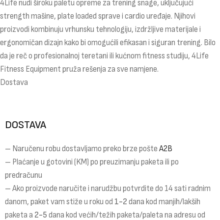
4Life nudi široku paletu opreme za trening snage, uključujući
strength mašine, plate loaded sprave i cardio uređaje. Njihovi
proizvodi kombinuju vrhunsku tehnologiju, izdržljive materijale i
ergonomičan dizajn kako bi omogućili efikasan i siguran trening. Bilo
da je reč o profesionalnoj teretani ili kućnom fitness studiju, 4Life
Fitness Equipment pruža rešenja za sve namjene.
Dostava
DOSTAVA
– Naručenu robu dostavljamo preko brze pošte
A2B
– Plaćanje u gotovini (KM) po preuzimanju paketa ili po
predračunu
– Ako proizvode naručite i narudžbu potvrdite do 14 sati radnim
danom, paket vam stiže u roku od
1-2
dana kod manjih/lakših
paketa a
2-5
dana kod većih/težih paketa/paleta na adresu od