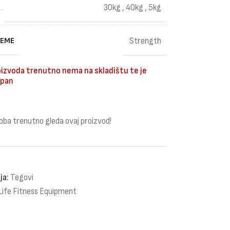
30kg
,
40kg
,
5kg
REME
Strength
izvoda trenutno nema na skladištu te je
pan
oba trenutno gleda ovaj proizvod!
ja:
Tegovi
Life Fitness Equipment