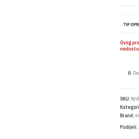
TIP OP
Ovog pro
nedostu
6
Os
SKU:
N/A
Kategori
Brand:
4
Podijeli: