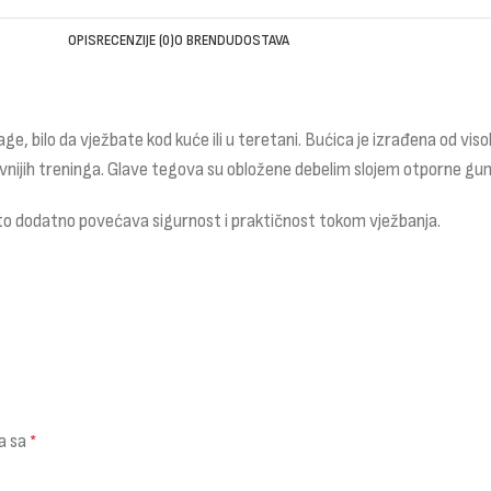
OPIS
RECENZIJE (0)
O BRENDU
DOSTAVA
nage, bilo da vježbate kod kuće ili u teretani. Bućica je izrađena od
ijih treninga. Glave tegova su obložene debelim slojem otporne gume 
 što dodatno povećava sigurnost i praktičnost tokom vježbanja.
a sa
*