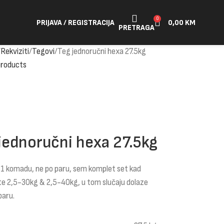
0
PRIJAVA / REGISTRACIJA
0,00
KM
PRETRAGA
Rekviziti
Tegovi
Teg jednoručni hexa 27.5kg
products
jednoručni hexa 27.5kg
 1 komadu, ne po paru, sem komplet set kad
te 2,5-30kg & 2,5-40kg, u tom slučaju dolaze
paru.