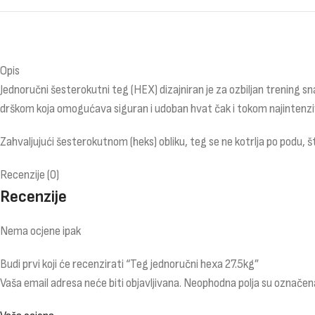
Opis
Jednoručni šesterokutni teg (HEX) dizajniran je za ozbiljan trening s
drškom koja omogućava siguran i udoban hvat čak i tokom najintenzivn
Zahvaljujući šesterokutnom (heks) obliku, teg se ne kotrlja po podu,
Recenzije (0)
Recenzije
Nema ocjene ipak
Budi prvi koji će recenzirati “Teg jednoručni hexa 27.5kg”
Vaša email adresa neće biti objavljivana.
Neophodna polja su označen