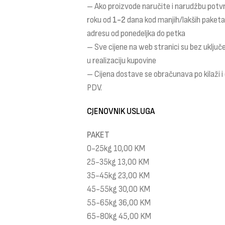
– Ako proizvode naručite i narudžbu potv
roku od
1-2
dana kod manjih/lakših paket
adresu od ponedeljka do petka
– Sve cijene na web stranici su bez uklju
u realizaciju kupovine
– Cijena dostave se obračunava po kilaži 
PDV.
CJENOVNIK USLUGA
PAKET
0-25kg 10,00 KM
25-35kg 13,00 KM
35-45kg 23,00 KM
45-55kg 30,00 KM
55-65kg 36,00 KM
65-80kg 45,00 KM