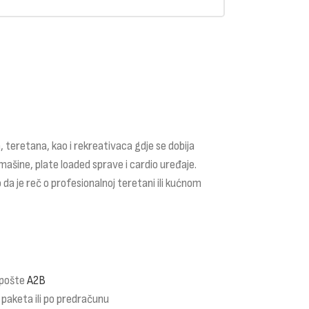
 teretana, kao i rekreativaca gdje se dobija
mašine, plate loaded sprave i cardio uređaje.
 da je reč o profesionalnoj teretani ili kućnom
 pošte
A2B
 paketa ili po predračunu