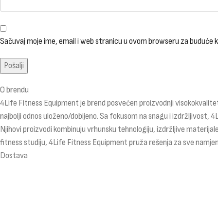
Sačuvaj moje ime, email i web stranicu u ovom browseru za buduće
O brendu
4Life Fitness Equipment je brend posvećen proizvodnji visokokvalitet
najbolji odnos uloženo/dobijeno. Sa fokusom na snagu i izdržljivost, 4
Njihovi proizvodi kombinuju vrhunsku tehnologiju, izdržljive materijale
fitness studiju, 4Life Fitness Equipment pruža rešenja za sve namjen
Dostava