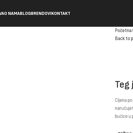
VA
O NAMA
BLOG
BRENDOVI
KONTAKT
Početna
Back to 
Teg 
Cijena po
naručuje
bućice u 