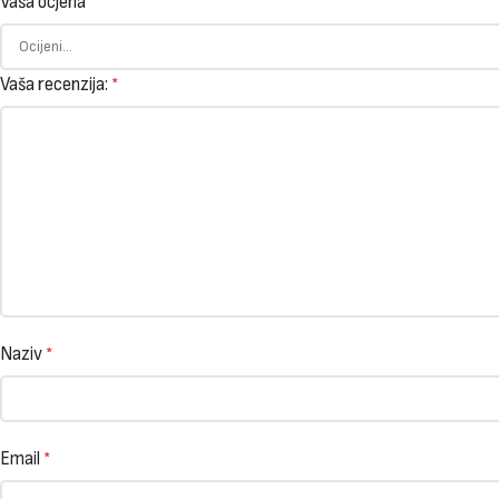
Vaša ocjena
Vaša recenzija:
*
Naziv
*
Email
*