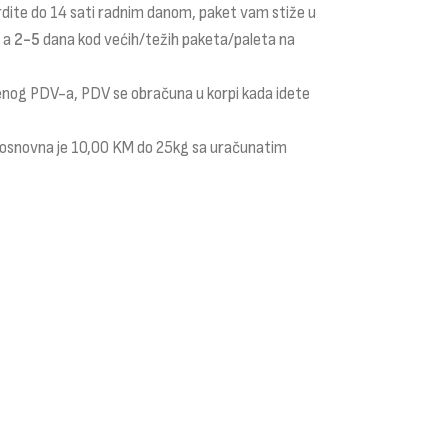
rdite do 14 sati radnim danom, paket vam stiže u
a a
2-5
dana kod većih/težih paketa/paleta na
čenog PDV-a, PDV se obračuna u korpi kada idete
i osnovna je 10,00 KM do 25kg sa uračunatim