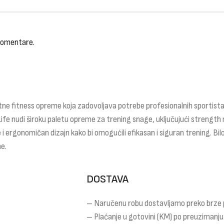
 komentare.
ne fitness opreme koja zadovoljava potrebe profesionalnih sportista,
Life nudi široku paletu opreme za trening snage, uključujući strength 
 i ergonomičan dizajn kako bi omogućili efikasan i siguran trening. Bilo
e.
DOSTAVA
– Naručenu robu dostavljamo preko brze
– Plaćanje u gotovini (KM) po preuzimanju