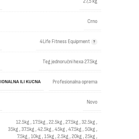
27,5 kg
Crno
4Life Fitness Equipment
Teg jednoručni hexa 27.5kg
IONALNA ILI KUCNA
Profesionalna oprema
Novo
12.5kg
,
17.5kg
,
22.5kg
,
27.5kg
,
32.5kg
,
35kg
,
37.5kg
,
42.5kg
,
45kg
,
47.5kg
,
50kg
,
7.5kg
,
10kg
,
15kg
,
2.5kg
,
20kg
,
25kg
,