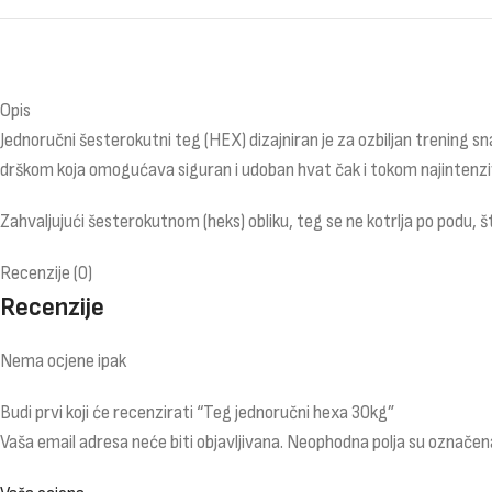
Opis
Jednoručni šesterokutni teg (HEX) dizajniran je za ozbiljan trening s
drškom koja omogućava siguran i udoban hvat čak i tokom najintenzivn
Zahvaljujući šesterokutnom (heks) obliku, teg se ne kotrlja po podu,
Recenzije (0)
Recenzije
Nema ocjene ipak
Budi prvi koji će recenzirati “Teg jednoručni hexa 30kg”
Vaša email adresa neće biti objavljivana.
Neophodna polja su označen