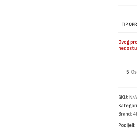
TIP OP
Ovog pro
nedostu
5
Os
SKU:
N/A
Kategori
Brand:
4
Podijeli: