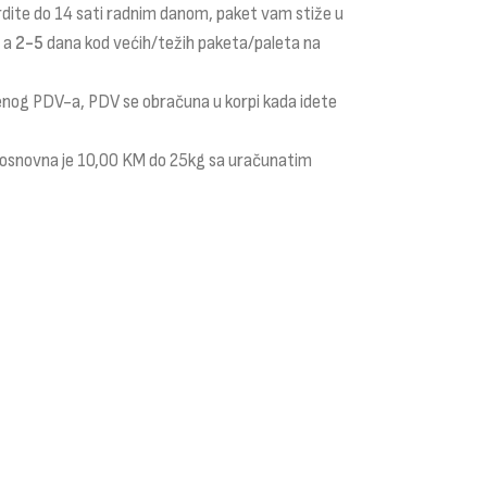
rdite do 14 sati radnim danom, paket vam stiže u
a a
2-5
dana kod većih/težih paketa/paleta na
čenog PDV-a, PDV se obračuna u korpi kada idete
i osnovna je 10,00 KM do 25kg sa uračunatim