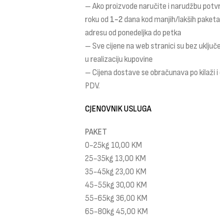
– Ako proizvode naručite i narudžbu potv
roku od
1-2
dana kod manjih/lakših paket
adresu od ponedeljka do petka
– Sve cijene na web stranici su bez uklju
u realizaciju kupovine
– Cijena dostave se obračunava po kilaži 
PDV.
CJENOVNIK USLUGA
PAKET
0-25kg 10,00 KM
25-35kg 13,00 KM
35-45kg 23,00 KM
45-55kg 30,00 KM
55-65kg 36,00 KM
65-80kg 45,00 KM