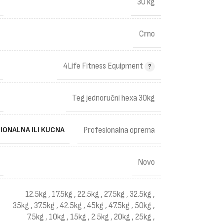
30 kg
Crno
4Life Fitness Equipment
Teg jednoručni hexa 30kg
IONALNA ILI KUCNA
Profesionalna oprema
Novo
12.5kg
,
17.5kg
,
22.5kg
,
27.5kg
,
32.5kg
,
35kg
,
37.5kg
,
42.5kg
,
45kg
,
47.5kg
,
50kg
,
7.5kg
,
10kg
,
15kg
,
2.5kg
,
20kg
,
25kg
,