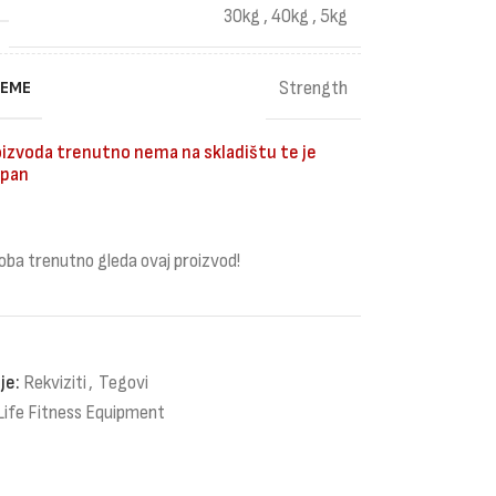
30kg
,
40kg
,
5kg
REME
Strength
izvoda trenutno nema na skladištu te je
pan
oba trenutno gleda ovaj proizvod!
je:
Rekviziti
,
Tegovi
Life Fitness Equipment