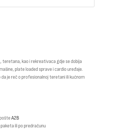
 teretana, kao i rekreativaca gdje se dobija
mašine, plate loaded sprave i cardio uređaje.
 da je reč o profesionalnoj teretani ili kućnom
 pošte
A2B
 paketa ili po predračunu