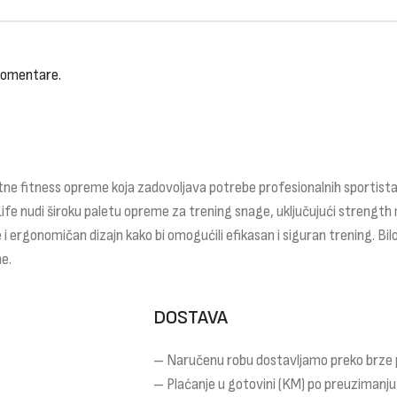
 komentare.
ne fitness opreme koja zadovoljava potrebe profesionalnih sportista,
Life nudi široku paletu opreme za trening snage, uključujući strength 
 i ergonomičan dizajn kako bi omogućili efikasan i siguran trening. Bilo
e.
DOSTAVA
– Naručenu robu dostavljamo preko brze
– Plaćanje u gotovini (KM) po preuzimanju