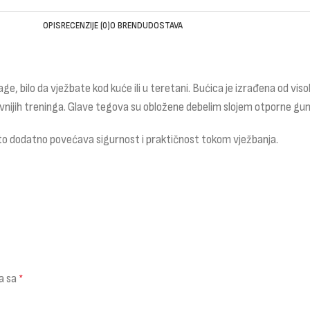
OPIS
RECENZIJE (0)
O BRENDU
DOSTAVA
nage, bilo da vježbate kod kuće ili u teretani. Bućica je izrađena od
ijih treninga. Glave tegova su obložene debelim slojem otporne gume 
 što dodatno povećava sigurnost i praktičnost tokom vježbanja.
a sa
*