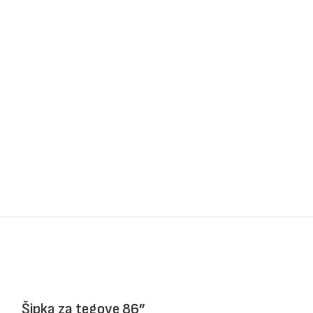
Šipka za tegove 86”
Vijača brza