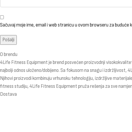
Sačuvaj moje ime, email i web stranicu u ovom browseru za buduće
O brendu
4Life Fitness Equipment je brend posvećen proizvodnji visokokvalitet
najbolji odnos uloženo/dobijeno. Sa fokusom na snagu i izdržljivost, 4
Njihovi proizvodi kombinuju vrhunsku tehnologiju, izdržljive materijale
fitness studiju, 4Life Fitness Equipment pruža rešenja za sve namjen
Dostava