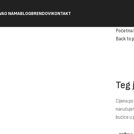
VA
O NAMA
BLOG
BRENDOVI
KONTAKT
Početna
Back to 
Teg 
Cijena po
naručuje
bućice u 