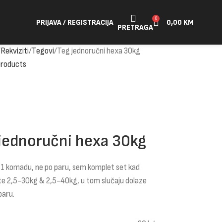
0
PRIJAVA / REGISTRACIJA
0,00
KM
PRETRAGA
Rekviziti
Tegovi
Teg jednoručni hexa 30kg
products
jednoručni hexa 30kg
 1 komadu, ne po paru, sem komplet set kad
te 2,5-30kg & 2,5-40kg, u tom slučaju dolaze
paru.