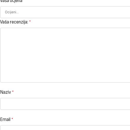
Vaša ocjena
Vaša recenzija:
*
Naziv
*
Email
*