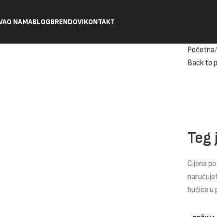
VA
O NAMA
BLOG
BRENDOVI
KONTAKT
Početna
Back to 
Teg 
Cijena po
naručuje
bućice u 