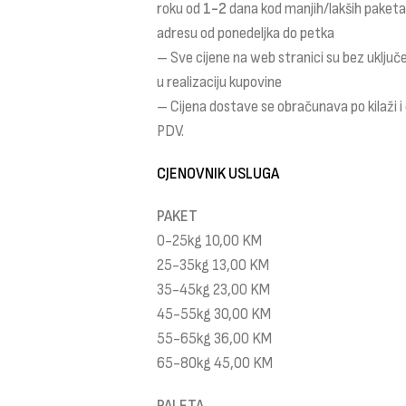
roku od
1-2
dana kod manjih/lakših paket
adresu od ponedeljka do petka
– Sve cijene na web stranici su bez uklju
u realizaciju kupovine
– Cijena dostave se obračunava po kilaži 
PDV.
CJENOVNIK USLUGA
PAKET
0-25kg 10,00 KM
25-35kg 13,00 KM
35-45kg 23,00 KM
45-55kg 30,00 KM
55-65kg 36,00 KM
65-80kg 45,00 KM