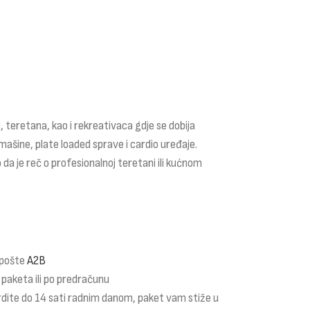
 teretana, kao i rekreativaca gdje se dobija
mašine, plate loaded sprave i cardio uređaje.
 da je reč o profesionalnoj teretani ili kućnom
 pošte
A2B
 paketa ili po predračunu
rdite do 14 sati radnim danom, paket vam stiže u