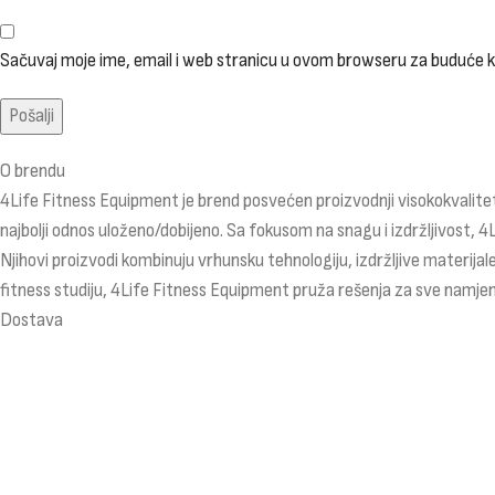
Sačuvaj moje ime, email i web stranicu u ovom browseru za buduće
O brendu
4Life Fitness Equipment je brend posvećen proizvodnji visokokvalitet
najbolji odnos uloženo/dobijeno. Sa fokusom na snagu i izdržljivost, 4
Njihovi proizvodi kombinuju vrhunsku tehnologiju, izdržljive materijale
fitness studiju, 4Life Fitness Equipment pruža rešenja za sve namjen
Dostava