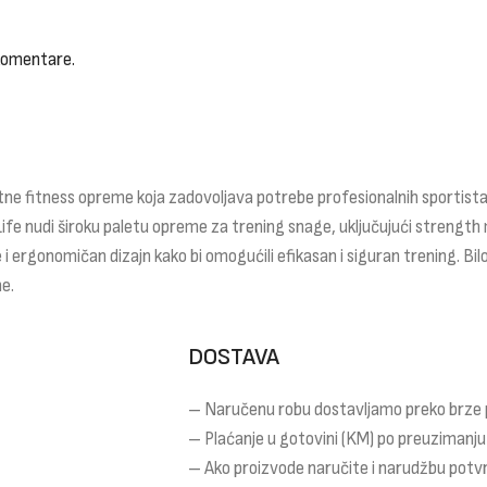
 komentare.
ne fitness opreme koja zadovoljava potrebe profesionalnih sportista,
Life nudi široku paletu opreme za trening snage, uključujući strength 
 i ergonomičan dizajn kako bi omogućili efikasan i siguran trening. Bilo
e.
DOSTAVA
– Naručenu robu dostavljamo preko brze
– Plaćanje u gotovini (KM) po preuzimanju
– Ako proizvode naručite i narudžbu potv