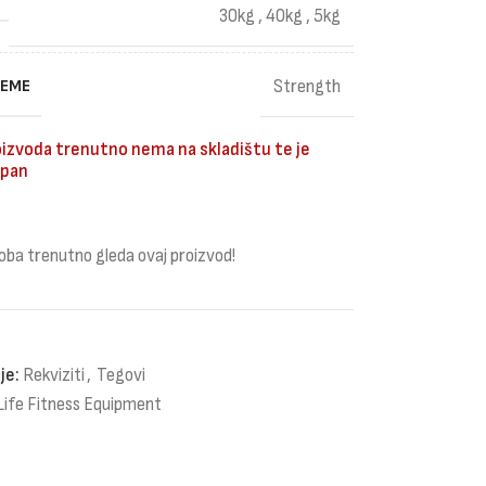
30kg
,
40kg
,
5kg
REME
Strength
izvoda trenutno nema na skladištu te je
pan
oba trenutno gleda ovaj proizvod!
je:
Rekviziti
,
Tegovi
Life Fitness Equipment