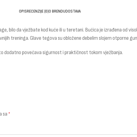
OPIS
RECENZIJE (0)
O BRENDU
DOSTAVA
nage, bilo da vježbate kod kuće ili u teretani. Bućica je izrađena od
ijih treninga. Glave tegova su obložene debelim slojem otporne gume 
 što dodatno povećava sigurnost i praktičnost tokom vježbanja.
a sa
*