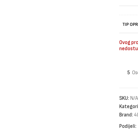
TIP OP
Ovog pro
nedostu
5
Os
SKU:
N/A
Kategori
Brand:
4
Podijeli: