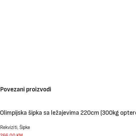
Povezani proizvodi
Olimpijska šipka sa ležajevima 220cm (300kg opter
Rekviziti
,
Šipke
266,00
KM