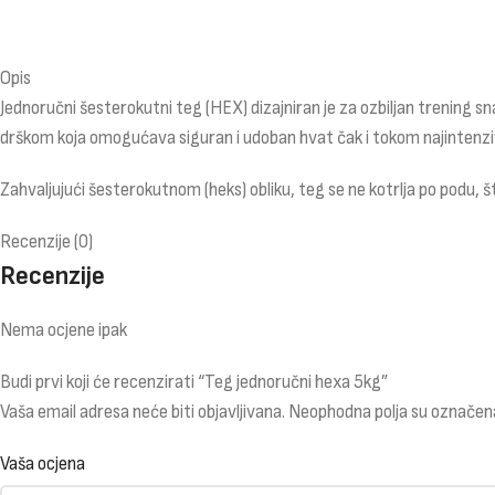
Opis
Jednoručni šesterokutni teg (HEX) dizajniran je za ozbiljan trening s
drškom koja omogućava siguran i udoban hvat čak i tokom najintenzivn
Zahvaljujući šesterokutnom (heks) obliku, teg se ne kotrlja po podu,
Recenzije (0)
Recenzije
Nema ocjene ipak
Budi prvi koji će recenzirati “Teg jednoručni hexa 5kg”
Vaša email adresa neće biti objavljivana.
Neophodna polja su označen
Vaša ocjena