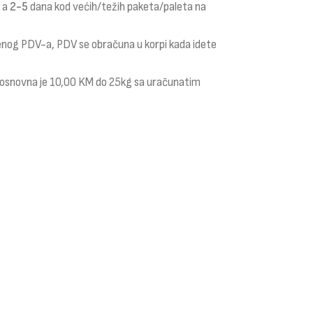
a a
2-5
dana kod većih/težih paketa/paleta na
čenog PDV-a, PDV se obračuna u korpi kada idete
i osnovna je 10,00 KM do 25kg sa uračunatim