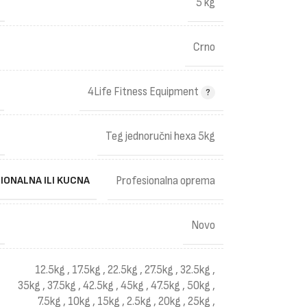
5 kg
Crno
4Life Fitness Equipment
Teg jednoručni hexa 5kg
IONALNA ILI KUCNA
Profesionalna oprema
Novo
12.5kg
,
17.5kg
,
22.5kg
,
27.5kg
,
32.5kg
,
35kg
,
37.5kg
,
42.5kg
,
45kg
,
47.5kg
,
50kg
,
7.5kg
,
10kg
,
15kg
,
2.5kg
,
20kg
,
25kg
,