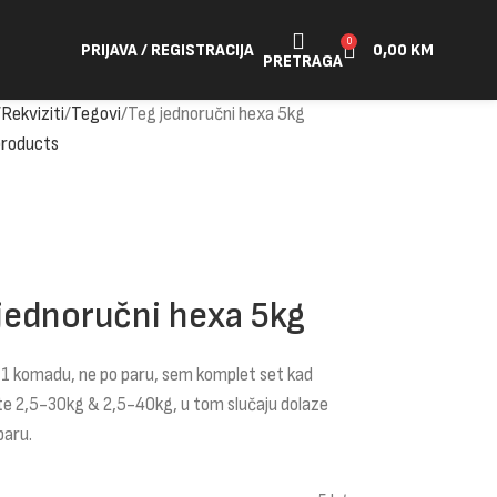
0
PRIJAVA / REGISTRACIJA
0,00
KM
PRETRAGA
Rekviziti
Tegovi
Teg jednoručni hexa 5kg
products
jednoručni hexa 5kg
 1 komadu, ne po paru, sem komplet set kad
te 2,5-30kg & 2,5-40kg, u tom slučaju dolaze
paru.