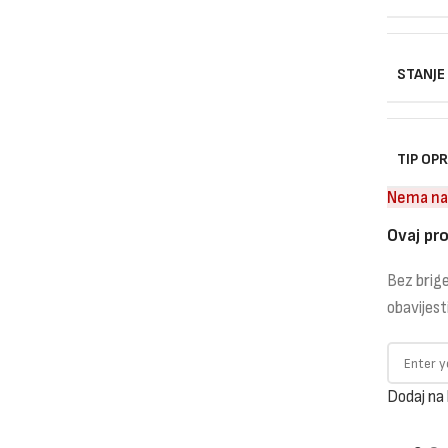
STANJE
TIP OP
Nema na
Ovaj pro
Bez brige
obavijest
Dodaj na 