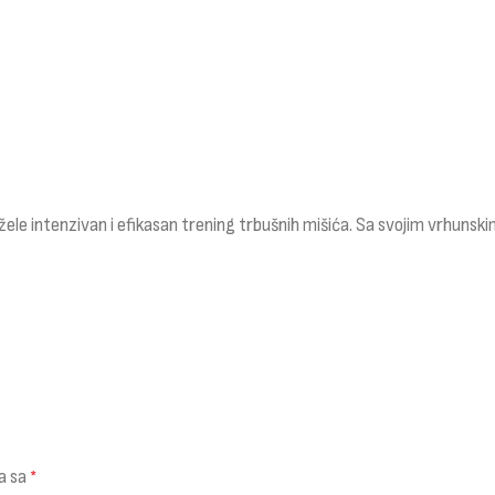
žele intenzivan i efikasan trening trbušnih mišića. Sa svojim vrhunsk
a sa
*