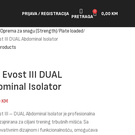
0
PRIJAVA / REGISTRACIJA
0,00
KM
PRETRAGA
Oprema za snagu (Strength)
Plate loaded
t III DUAL Abdominal Isolator
products
Evost III DUAL
minal Isolator
0
KM
 III – DUAL Abdominal Isolator je profesionalna
zajnirana za ciljani trening trbušnih mišića. Sa
novativnim dizajnom i funkcionalnošću, omogućava