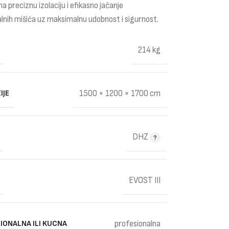
ma preciznu izolaciju i efikasno jačanje
nih mišića uz maksimalnu udobnost i sigurnost.
214 kg
IJE
1500 × 1200 × 1700 cm
DHZ
EVOST III
IONALNA ILI KUCNA
profesionalna