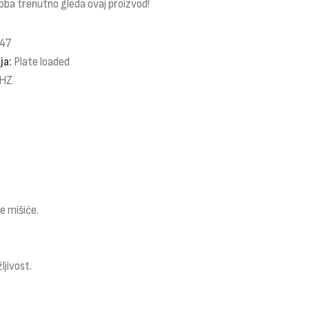
oba trenutno gleda ovaj proizvod!
47
ja:
Plate loaded
HZ
e mišiće.
jivost.