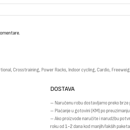
 komentare.
ional, Crosstraining, Power Racks, Indoor cycling, Cardio, Freeweigh
DOSTAVA
– Naručenu robu dostavljamo preko brze
– Plaćanje u gotovini (KM) po preuzimanju
– Ako proizvode naručite i narudžbu potv
roku od
1-2
dana kod manjih/lakših paket