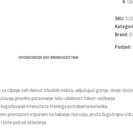
6
Os
SKU:
513
Kategori
Brand:
D
Podijeli:
OPIS
RECENZIJE (0)
O BRENDU
DOSTAVA
 ciljanje svih delova trbušnih mišića, uključujući gornje, donje i bočn
gućavaju pravilno poravnanje tela i udobnost tokom vežbanja.
lagođavanje intenziteta treninga potrebama korisnika.
nim premazom otpornim na habanje i koroziju, pruža dugotrajnu izdržl
i štite pod od oštećenja.