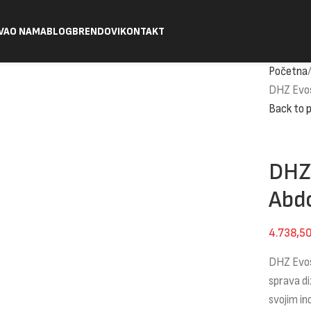
VA
O NAMA
BLOG
BRENDOVI
KONTAKT
Početna
DHZ Evos
Back to 
DHZ 
Abdo
4.738,5
DHZ Evost
sprava di
svojim i