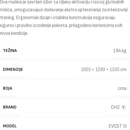
Ova mašina je savršen izbor za ciljanu aktivaciju i razvoj glutealnih
mišića, omogućavajući dodavanje ekstra opterećenja za intenzivniji
trening. Ergonomski dizajn i stabilna konstrukcija osiguravaju
sigurno i pravilno izvođenje pokreta, prilagođeno korisnicima svih
nivoa kondicije.
TEŽINA
194 kg
DIMENZIJE
1025 × 1230 × 1535 cm
BOJA
crna
BRAND
DHZ
MODEL
EVOST III