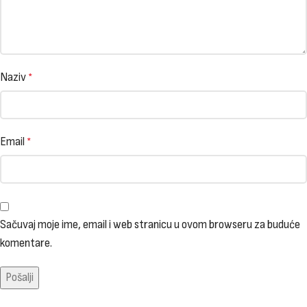
Naziv
*
Email
*
Sačuvaj moje ime, email i web stranicu u ovom browseru za buduće
komentare.