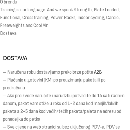
O brendu
Training is our language. And we speak Strength, Plate Loaded,
Functional, Crosstraining, Power Racks, Indoor cycling, Cardio,
Freeweights and Cool Air.
Dostava
DOSTAVA
– Naručenu robu dostavljamo preko brze pošte
A2B
– Plaćanje u gotovini (KM) po preuzimanju paketa ili po
predračunu
– Ako proizvode naručite i narudžbu potvrdite do 14 sati radnim
danom, paket vam stiže u roku od
1-2
dana kod manjih/lakših
paketa a
2-5
dana kod većih/težih paketa/paleta na adresu od
ponedeljka do petka
– Sve cijene na web stranici su bez uključenog PDV-a, PDV se