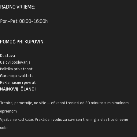
RADNO VRIJEME:
Pon-Pet: 08:00-16:00h
POMOĆ PRI KUPOVINI
Dostava
Uslovi poslovanja
Politika privatnosti
Garancija kvaliteta
Reklamacije i povrat
NAJNOVIJI ČLANCI
Treniraj pametnije, ne više – efikasni treninzi od 20 minuta s minimalnom
opremom
Vježbanje kod kuće: Praktičan vodič za savršen trening iz vlastite dnevne
sobe