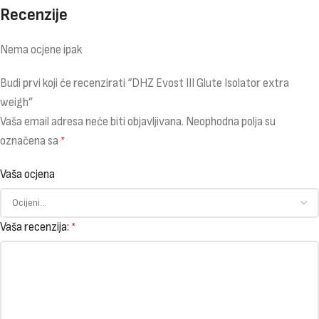
Recenzije
Nema ocjene ipak
Budi prvi koji će recenzirati “DHZ Evost III Glute Isolator extra
weigh”
Vaša email adresa neće biti objavljivana.
Neophodna polja su
označena sa
*
Vaša ocjena
Vaša recenzija:
*