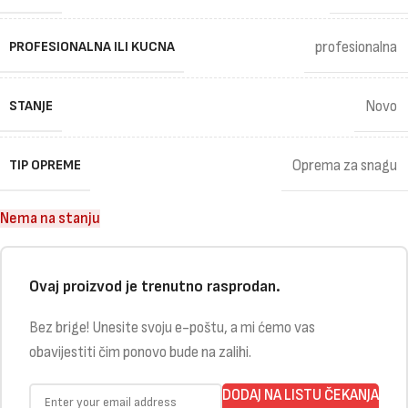
PROFESIONALNA ILI KUCNA
profesionalna
STANJE
Novo
TIP OPREME
Oprema za snagu
Nema na stanju
Ovaj proizvod je trenutno rasprodan.
Bez brige! Unesite svoju e-poštu, a mi ćemo vas
obavijestiti čim ponovo bude na zalihi.
DODAJ NA LISTU ČEKANJA