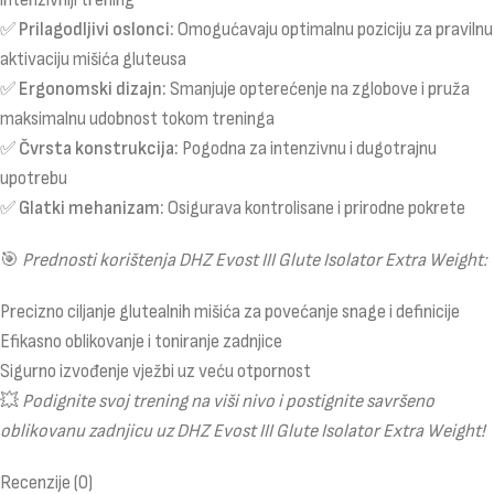
✅
Prilagodljivi oslonci:
Omogućavaju optimalnu poziciju za pravilnu
aktivaciju mišića gluteusa
✅
Ergonomski dizajn:
Smanjuje opterećenje na zglobove i pruža
maksimalnu udobnost tokom treninga
✅
Čvrsta konstrukcija:
Pogodna za intenzivnu i dugotrajnu
upotrebu
✅
Glatki mehanizam:
Osigurava kontrolisane i prirodne pokrete
🎯
Prednosti korištenja DHZ Evost III Glute Isolator Extra Weight:
Precizno ciljanje glutealnih mišića za povećanje snage i definicije
Efikasno oblikovanje i toniranje zadnjice
Sigurno izvođenje vježbi uz veću otpornost
💥
Podignite svoj trening na viši nivo i postignite savršeno
oblikovanu zadnjicu uz DHZ Evost III Glute Isolator Extra Weight!
Recenzije (0)