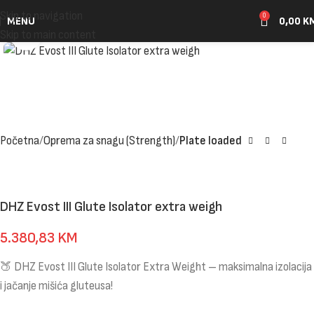
Skip to navigation
0
MENU
0,00
K
Click to enlarge
Skip to main content
Početna
Oprema za snagu (Strength)
Plate loaded
DHZ Evost III Glute Isolator extra weigh
5.380,83
KM
🍑 DHZ Evost III Glute Isolator Extra Weight – maksimalna izolacija
i jačanje mišića gluteusa!