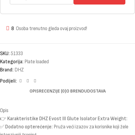
8
Osoba trenutno gleda ovaj proizvod!
SKU:
51333
Kategorija:
Plate loaded
Brand:
DHZ
Podijeli:
OPIS
RECENZIJE (0)
O BRENDU
DOSTAVA
Opis
👉
Karakteristike DHZ Evost III Glute Isolator Extra Weight:
✅
Dodatno opterećenje:
Pruža veći izazov za korisnike koji žele
intenzivniji trening