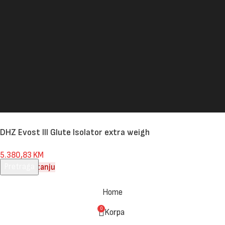
DHZ Evost III Glute Isolator extra weigh
5.380,83
KM
Pretraga
Nema na stanju
Unesite pojam za pretragu.
Home
0
Korpa