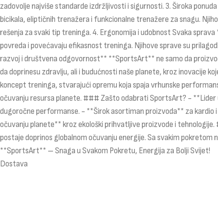
zadovolje najviše standarde izdržljivosti i sigurnosti. 3. Široka pon
bicikala, eliptičnih trenažera i funkcionalne trenažere za snagu. Nji
rešenja za svaki tip treninga. 4. Ergonomija i udobnost Svaka sprava *
povreda i povećavaju efikasnost treninga. Njihove sprave su prilagod
razvoj i društvena odgovornost** **SportsArt** ne samo da proizvodi
da doprinesu zdravlju, ali i budućnosti naše planete, kroz inovacije 
koncept treninga, stvarajući opremu koja spaja vrhunske performanse i
očuvanju resursa planete. ### Zašto odabrati SportsArt? - **Lider u
dugoročne performanse. - **Širok asortiman proizvoda** za kardio i s
očuvanju planete** kroz ekološki prihvatljive proizvode i tehnologije
postaje doprinos globalnom očuvanju energije. Sa svakim pokretom na
**SportsArt** – Snaga u Svakom Pokretu, Energija za Bolji Svijet!
Dostava