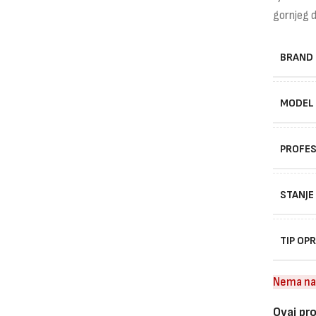
gornjeg di
BRAND
MODEL
PROFES
STANJE
TIP OP
Nema na
Ovaj pro