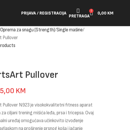
0
PRIJAVA / REGISTRACIJA
0,00
KM
PRETRAGA
Oprema za snagu (Strength)
Single mašine
t Pullover
products
tsArt Pullover
65,00
KM
 Pullover N923 je visokokvalitetni fitness aparat
 za ciljani trening mišića leđa, prsa i tricepsa. Ovaj
nalni uređaj omogućava učinkovito izvođenje
naglaskom na proširenje prsnog koša i jačanje