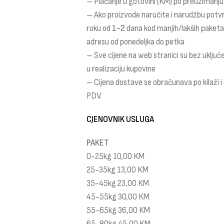
– Plaćanje u gotovini (KM) po preuzimanju
– Ako proizvode naručite i narudžbu potv
roku od
1-2
dana kod manjih/lakših paket
adresu od ponedeljka do petka
– Sve cijene na web stranici su bez uklju
u realizaciju kupovine
– Cijena dostave se obračunava po kilaži 
PDV.
CJENOVNIK USLUGA
PAKET
0-25kg 10,00 KM
25-35kg 13,00 KM
35-45kg 23,00 KM
45-55kg 30,00 KM
55-65kg 36,00 KM