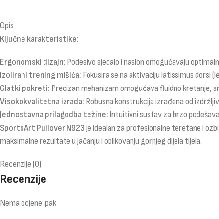
Opis
Ključne karakteristike:
Ergonomski dizajn:
Podesivo sjedalo i naslon omogućavaju optimalnu
Izolirani trening mišića:
Fokusira se na aktivaciju latissimus dorsi (le
Glatki pokreti:
Precizan mehanizam omogućava fluidno kretanje, sman
Visokokvalitetna izrada:
Robusna konstrukcija izrađena od izdržljiv
Jednostavna prilagodba težine:
Intuitivni sustav za brzo podešav
SportsArt Pullover N923
je idealan za profesionalne teretane i ozbi
maksimalne rezultate u jačanju i oblikovanju gornjeg dijela tijela.
Recenzije (0)
Recenzije
Nema ocjene ipak