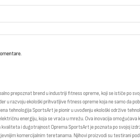
 komentare.
alno prepoznat brend u industriji fitness opreme, koji se ističe po svo
lider u razvoju ekološki prihvatljive fitness opreme koja ne samo da po
na tehnologija SportsArt je pionir u uvođenju ekološki održive tehnol
lektričnu energiju, koja se vraća u mrežu. Ova inovacija omogućava k
na kvaliteta i dugotrajnost Oprema SportsArt je poznata po svojoj izdr
tjevnijim komercijalnim teretanama. Njihovi proizvodi su testirani po