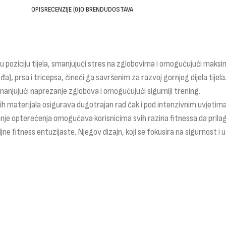
OPIS
RECENZIJE (0)
O BRENDU
DOSTAVA
 poziciju tijela, smanjujući stres na zglobovima i omogućujući maksim
đa), prsa i tricepsa, čineći ga savršenim za razvoj gornjeg dijela tijela
jujući naprezanje zglobova i omogućujući sigurniji trening.
ih materijala osigurava dugotrajan rad čak i pod intenzivnim uvjetima
anje opterećenja omogućava korisnicima svih razina fitnessa da pril
ljne fitness entuzijaste. Njegov dizajn, koji se fokusira na sigurnost