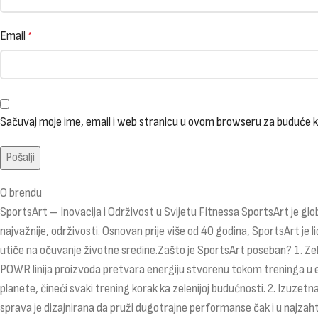
Email
*
Sačuvaj moje ime, email i web stranicu u ovom browseru za buduće
O brendu
SportsArt – Inovacija i Održivost u Svijetu Fitnessa SportsArt je glob
najvažnije, održivosti. Osnovan prije više od 40 godina, SportsArt je 
utiče na očuvanje životne sredine.Zašto je SportsArt poseban? 1. Zele
POWR linija proizvoda pretvara energiju stvorenu tokom treninga u e
planete, čineći svaki trening korak ka zelenijoj budućnosti. 2. Izuzet
sprava je dizajnirana da pruži dugotrajne performanse čak i u najzah