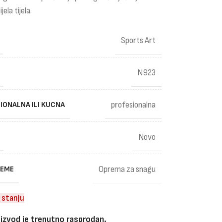
jela tijela.
Sports Art
N923
IONALNA ILI KUCNA
profesionalna
Novo
REME
Oprema za snagu
 stanju
izvod je trenutno rasprodan.