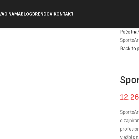
VA
O NAMA
BLOG
BRENDOVI
KONTAKT
Početna
SportsAr
Back to 
Spor
12.2
SportsArt
dizajniran
profesio
vježbi s 