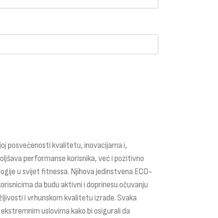
joj posvećenosti kvalitetu, inovacijama i,
boljšava performanse korisnika, već i pozitivno
ogije u svijet fitnessa. Njihova jedinstvena ECO-
orisnicima da budu aktivni i doprinesu očuvanju
žljivosti i vrhunskom kvalitetu izrade. Svaka
d ekstremnim uslovima kako bi osigurali da