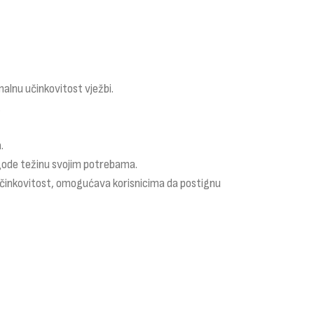
alnu učinkovitost vježbi.
.
.
agode težinu svojim potrebama.
 i učinkovitost, omogućava korisnicima da postignu