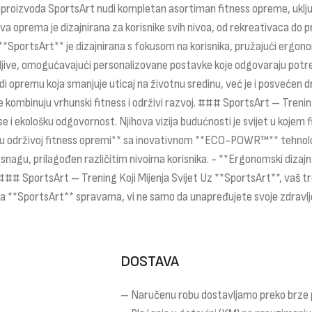
uda proizvoda SportsArt nudi kompletan asortiman fitness opreme, uklj
hova oprema je dizajnirana za korisnike svih nivoa, od rekreativaca do
*SportsArt** je dizajnirana s fokusom na korisnika, pružajući ergonoms
ljive, omogućavajući personalizovane postavke koje odgovaraju potreba
 opremu koja smanjuje uticaj na životnu sredinu, već je i posvećen d
koje kombinuju vrhunski fitness i održivi razvoj. ### SportsArt – Tre
 ekološku odgovornost. Njihova vizija budućnosti je svijet u kojem fit
 održivoj fitness opremi** sa inovativnom **ECO-POWR™** tehnologijo
nagu, prilagođen različitim nivoima korisnika. - **Ergonomski dizajn
. ### SportsArt – Trening Koji Mijenja Svijet Uz **SportsArt**, vaš t
 **SportsArt** spravama, vi ne samo da unapređujete svoje zdravlje,
DOSTAVA
– Naručenu robu dostavljamo preko brze