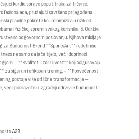
učujući kardio sprave poput traka za trčanje,
 profesionalaca, pružajući savršeno prilagođena
ki pravilne pokrete koji minimiziraju rizik od
ma i fizičkoj spremi svakog korisnika. 5. Održivi
ruštveno odgovornom poslovanju. Njihova misija je
ning za Budućnost Brend **SportsArt** redefiniše
ness ne samo da jača tijelo, već i doprinosi
m. - **Kvalitet i izdržljivost** koji osiguravaju
** za siguran i efikasan trening. - **Posvećenost
rening postaje više od lične transformacije –
 već i pomažete u izgradnji održivije budućnosti.
 pošte
A2B