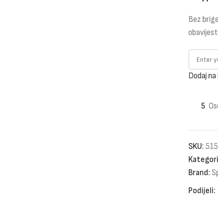
Bez brige
obavijest
Dodaj na 
5
Os
SKU:
515
Kategori
Brand:
S
Podijeli: