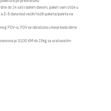
 paketa ili po predračunu
rdite do 14 sati radnim danom, paket vam stiže u
a a
2-5
dana kod većih/težih paketa/paleta na
čenog PDV-a, PDV se obračuna u korpi kada idete
i osnovna je 10,00 KM do 25kg sa uračunatim