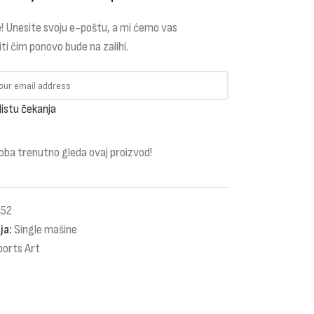
! Unesite svoju e-poštu, a mi ćemo vas
iti čim ponovo bude na zalihi.
listu čekanja
oba trenutno gleda ovaj proizvod!
52
ja:
Single mašine
ports Art