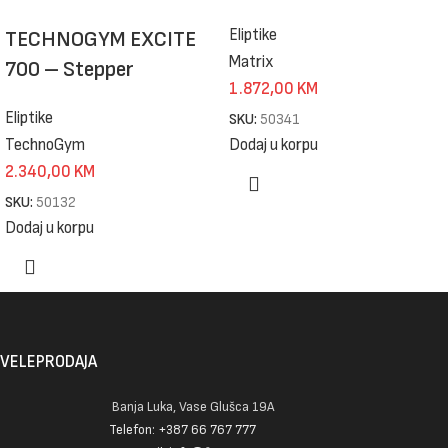
Eliptike
TECHNOGYM EXCITE
Matrix
700 – Stepper
1.872,00
KM
Eliptike
SKU:
50341
TechnoGym
Dodaj u korpu
2.340,00
KM
SKU:
50132
Dodaj u korpu
VELEPRODAJA
Banja Luka, Vase Glušca 19A
Telefon: +387 66 767 777