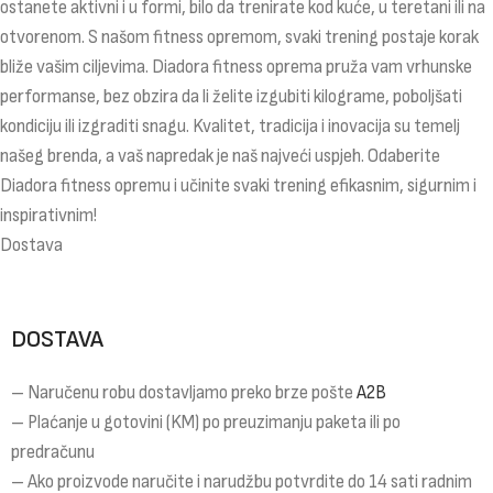
ostanete aktivni i u formi, bilo da trenirate kod kuće, u teretani ili na
otvorenom. S našom fitness opremom, svaki trening postaje korak
bliže vašim ciljevima. Diadora fitness oprema pruža vam vrhunske
performanse, bez obzira da li želite izgubiti kilograme, poboljšati
kondiciju ili izgraditi snagu. Kvalitet, tradicija i inovacija su temelj
našeg brenda, a vaš napredak je naš najveći uspjeh. Odaberite
Diadora fitness opremu i učinite svaki trening efikasnim, sigurnim i
inspirativnim!
Dostava
DOSTAVA
– Naručenu robu dostavljamo preko brze pošte
A2B
– Plaćanje u gotovini (KM) po preuzimanju paketa ili po
predračunu
– Ako proizvode naručite i narudžbu potvrdite do 14 sati radnim