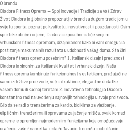
O brendu
Diadora Fitness Oprema – Spoj Inovacije i Tradicije za Vaš Zdrav
Život Diadora je globalno prepoznatljiv brend sa dugom tradicijom u
svijetu sporta, poznat po kvalitetu, inovativnosti i pouzdanosti. Osim
sportske obuće i odjeće, Diadora se posebno ističe svojom
vrhunskom fitness opremom, dizajniranom kako bi vam omogućila
postizanje maksimalnih rezultata u udobnosti vašeg doma. Šta čini
Diadora fitness opremu posebnim? 1. Italijanski dizajn i preciznost
Diadora je sinonim za italijanski kvalitet i vrhunski dizajn. Naša
fitness oprema kombinuje funkcionalnost s estetikom, pružajući ne
samo izdržljive proizvode, već i atraktivne, elegantne dodatke
vašem domu ili kućnoj teretani. 2. Inovativna tehnologija Diadora
konstantno radi na uvođenju najnovijih tehnologija u svoje proizvode.
Bilo da se radi o trenažerima za kardio, biciklima za vježbanje,
eliptičnim trenažerima ili spravama za jačanje mišića, svaki komad
opreme je opremljen najmodernijim funkcijama koje omogućavaju
praćenje vašeg napretka, prilagođavanje treninga i poboljšanje