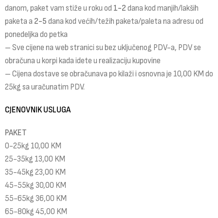
danom, paket vam stiže u roku od
1-2
dana kod manjih/lakših
paketa a
2-5
dana kod većih/težih paketa/paleta na adresu od
ponedeljka do petka
– Sve cijene na web stranici su bez uključenog PDV-a, PDV se
obračuna u korpi kada idete u realizaciju kupovine
– Cijena dostave se obračunava po kilaži i osnovna je 10,00 KM do
25kg sa uračunatim PDV.
CJENOVNIK USLUGA
PAKET
0-25kg 10,00 KM
25-35kg 13,00 KM
35-45kg 23,00 KM
45-55kg 30,00 KM
55-65kg 36,00 KM
65-80kg 45,00 KM