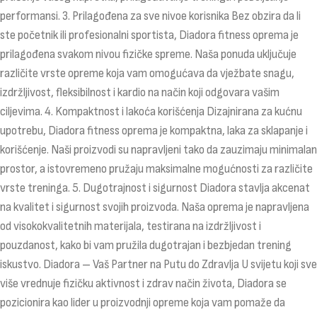
performansi. 3. Prilagođena za sve nivoe korisnika Bez obzira da li
ste početnik ili profesionalni sportista, Diadora fitness oprema je
prilagođena svakom nivou fizičke spreme. Naša ponuda uključuje
različite vrste opreme koja vam omogućava da vježbate snagu,
izdržljivost, fleksibilnost i kardio na način koji odgovara vašim
ciljevima. 4. Kompaktnost i lakoća korišćenja Dizajnirana za kućnu
upotrebu, Diadora fitness oprema je kompaktna, laka za sklapanje i
korišćenje. Naši proizvodi su napravljeni tako da zauzimaju minimalan
prostor, a istovremeno pružaju maksimalne mogućnosti za različite
vrste treninga. 5. Dugotrajnost i sigurnost Diadora stavlja akcenat
na kvalitet i sigurnost svojih proizvoda. Naša oprema je napravljena
od visokokvalitetnih materijala, testirana na izdržljivost i
pouzdanost, kako bi vam pružila dugotrajan i bezbjedan trening
iskustvo. Diadora – Vaš Partner na Putu do Zdravlja U svijetu koji sve
više vrednuje fizičku aktivnost i zdrav način života, Diadora se
pozicionira kao lider u proizvodnji opreme koja vam pomaže da