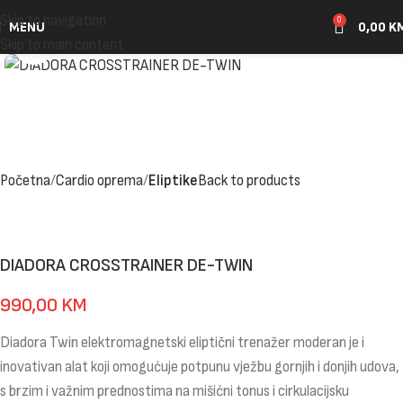
Skip to navigation
0
MENU
0,00
K
Click to enlarge
Skip to main content
Početna
Cardio oprema
Eliptike
Back to products
DIADORA CROSSTRAINER DE-TWIN
990,00
KM
Diadora Twin elektromagnetski eliptični trenažer moderan je i
inovativan alat koji omogućuje potpunu vježbu gornjih i donjih udova,
s brzim i važnim prednostima na mišićni tonus i cirkulacijsku