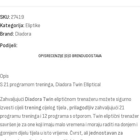
SKU:
27419
Kategorija:
Eliptike
Brand:
Diadora
Podijeli:
OPIS
RECENZIJE (0)
O BRENDU
DOSTAVA
Opis
S 21 programom treninga, Diadora Twin Elliptical
Zahvaljujući
Diadora Twin
eliptičnom trenažeru možete sigurno
izvesti cijeli
trening
cijelog tijela ,
prilagodljiv
zahvaljujući 21
programu treninga i 12 programa s otporom. Twin eliptični trenažer
savršen je za one koji imaju malo vremena i moraju raditi na donjem i
gornjem dijelu tijela u isto vrijeme. Čvrst, ali
jednostavan za