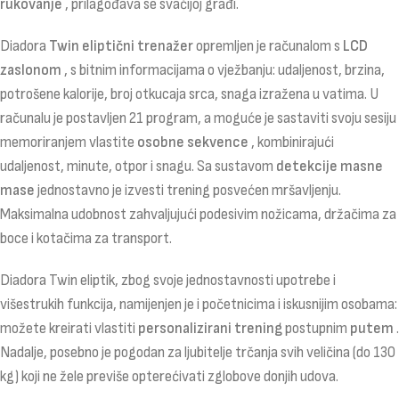
rukovanje
, prilagođava se svačijoj građi.
Diadora
Twin eliptični trenažer
opremljen je računalom s
LCD
zaslonom
, s bitnim informacijama o vježbanju: udaljenost, brzina,
potrošene kalorije, broj otkucaja srca, snaga izražena u vatima. U
računalu je postavljen 21 program, a moguće je sastaviti svoju sesiju
memoriranjem vlastite
osobne sekvence
, kombinirajući
udaljenost, minute, otpor i snagu. Sa sustavom
detekcije masne
mase
jednostavno je izvesti trening posvećen mršavljenju.
Maksimalna udobnost zahvaljujući podesivim nožicama, držačima za
boce i kotačima za transport.
Diadora Twin eliptik, zbog svoje jednostavnosti upotrebe i
višestrukih funkcija, namijenjen je i početnicima i iskusnijim osobama:
možete kreirati vlastiti
personalizirani trening
postupnim
putem
.
Nadalje, posebno je pogodan za ljubitelje trčanja svih veličina (do 130
kg) koji ne žele previše opterećivati ​​zglobove donjih udova.