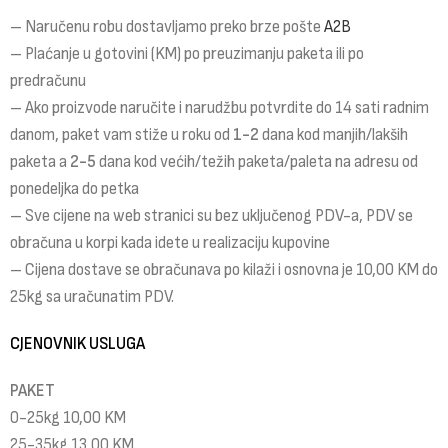
– Naručenu robu dostavljamo preko brze pošte
A2B
– Plaćanje u gotovini (KM) po preuzimanju paketa ili po
predračunu
– Ako proizvode naručite i narudžbu potvrdite do 14 sati radnim
danom, paket vam stiže u roku od
1-2
dana kod manjih/lakših
paketa a
2-5
dana kod većih/težih paketa/paleta na adresu od
ponedeljka do petka
– Sve cijene na web stranici su bez uključenog PDV-a, PDV se
obračuna u korpi kada idete u realizaciju kupovine
– Cijena dostave se obračunava po kilaži i osnovna je 10,00 KM do
25kg sa uračunatim PDV.
CJENOVNIK USLUGA
PAKET
0-25kg 10,00 KM
25-35kg 13,00 KM