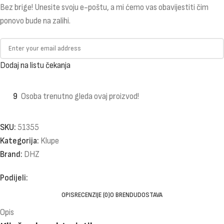
Bez brige! Unesite svoju e-poštu, a mi ćemo vas obavijestiti čim
ponovo bude na zalihi.
Dodaj na listu čekanja
9
Osoba trenutno gleda ovaj proizvod!
SKU:
51355
Kategorija:
Klupe
Brand:
DHZ
Podijeli:
OPIS
RECENZIJE (0)
O BRENDU
DOSTAVA
Opis