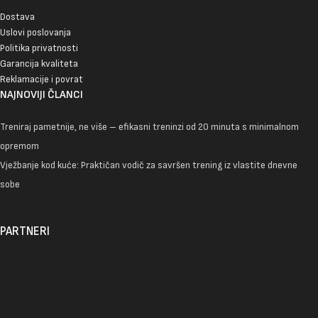
Dostava
Uslovi poslovanja
Politika privatnosti
Garancija kvaliteta
Reklamacije i povrat
NAJNOVIJI ČLANCI
Treniraj pametnije, ne više – efikasni treninzi od 20 minuta s minimalnom
opremom
Vježbanje kod kuće: Praktičan vodič za savršen trening iz vlastite dnevne
sobe
PARTNERI