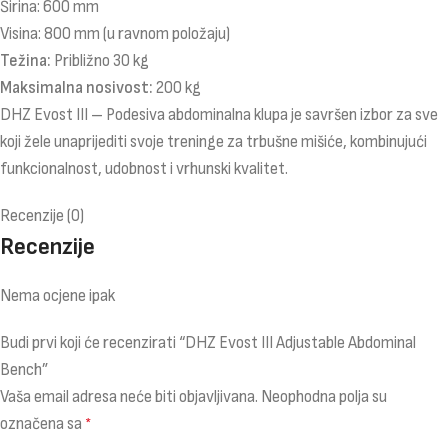
Širina: 600 mm
Visina: 800 mm (u ravnom položaju)
Težina:
Približno 30 kg
Maksimalna nosivost:
200 kg
DHZ Evost III – Podesiva abdominalna klupa je savršen izbor za sve
koji žele unaprijediti svoje treninge za trbušne mišiće, kombinujući
funkcionalnost, udobnost i vrhunski kvalitet.
Recenzije (0)
Recenzije
Nema ocjene ipak
Budi prvi koji će recenzirati “DHZ Evost III Adjustable Abdominal
Bench”
Vaša email adresa neće biti objavljivana.
Neophodna polja su
označena sa
*