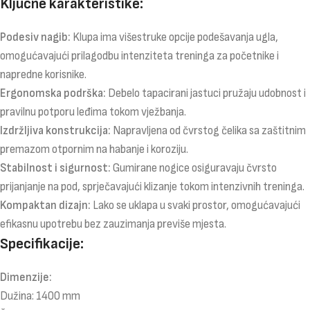
Ključne karakteristike:
Podesiv nagib:
Klupa ima višestruke opcije podešavanja ugla,
omogućavajući prilagodbu intenziteta treninga za početnike i
napredne korisnike.
Ergonomska podrška:
Debelo tapacirani jastuci pružaju udobnost i
pravilnu potporu leđima tokom vježbanja.
Izdržljiva konstrukcija:
Napravljena od čvrstog čelika sa zaštitnim
premazom otpornim na habanje i koroziju.
Stabilnost i sigurnost:
Gumirane nogice osiguravaju čvrsto
prijanjanje na pod, sprječavajući klizanje tokom intenzivnih treninga.
Kompaktan dizajn:
Lako se uklapa u svaki prostor, omogućavajući
efikasnu upotrebu bez zauzimanja previše mjesta.
Specifikacije:
Dimenzije:
Dužina: 1400 mm