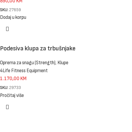
890,00
KM
SKU:
27659
Dodaj u korpu
Podesiva klupa za trbušnjake
Oprema za snagu (Strength)
,
Klupe
4Life Fitness Equipment
1.170,00
KM
SKU:
29733
Pročitaj više