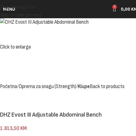
Skip to navigation
0
MENU
0,00
K
Skip to main content
Click to enlarge
Početna
Oprema za snagu (Strength)
Klupe
Back to products
DHZ Evost III Adjustable Abdominal Bench
1.813,50
KM