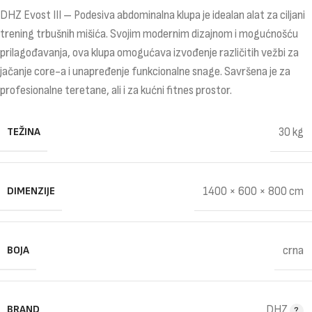
DHZ Evost III – Podesiva abdominalna klupa je idealan alat za ciljani
trening trbušnih mišića. Svojim modernim dizajnom i mogućnošću
prilagođavanja, ova klupa omogućava izvođenje različitih vežbi za
jačanje core-a i unapređenje funkcionalne snage. Savršena je za
profesionalne teretane, ali i za kućni fitnes prostor.
TEŽINA
30 kg
DIMENZIJE
1400 × 600 × 800 cm
BOJA
crna
BRAND
DHZ