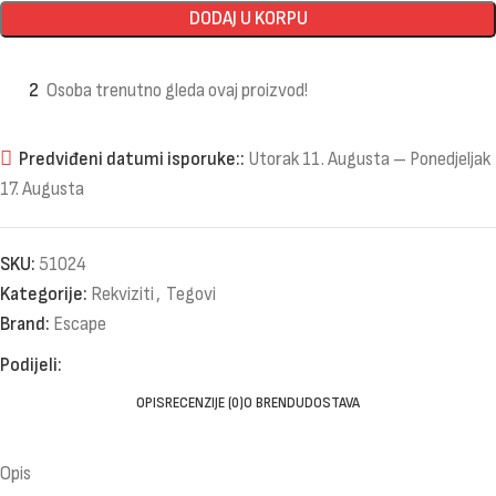
DODAJ U KORPU
2
Osoba trenutno gleda ovaj proizvod!
Predviđeni datumi isporuke::
Utorak 11. Augusta – Ponedjeljak
17. Augusta
SKU:
51024
Kategorije:
Rekviziti
,
Tegovi
Brand:
Escape
Podijeli:
OPIS
RECENZIJE (0)
O BRENDU
DOSTAVA
Opis