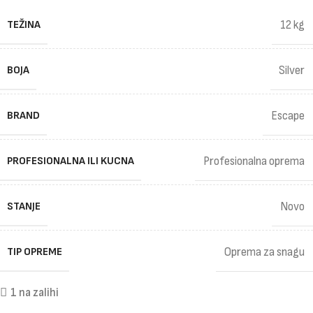
TEŽINA
12 kg
BOJA
Silver
BRAND
Escape
PROFESIONALNA ILI KUCNA
Profesionalna oprema
STANJE
Novo
TIP OPREME
Oprema za snagu
1 na zalihi