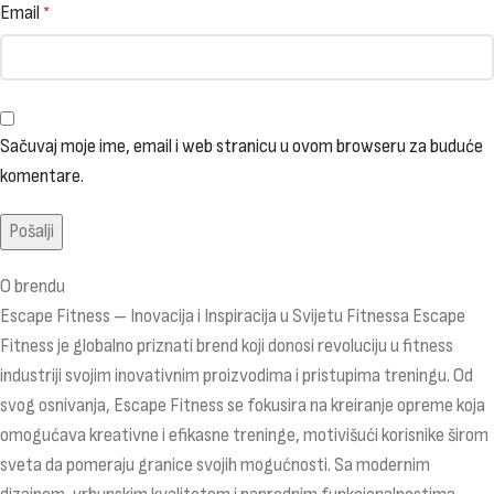
Email
*
Sačuvaj moje ime, email i web stranicu u ovom browseru za buduće
komentare.
O brendu
Escape Fitness – Inovacija i Inspiracija u Svijetu Fitnessa Escape
Fitness je globalno priznati brend koji donosi revoluciju u fitness
industriji svojim inovativnim proizvodima i pristupima treningu. Od
svog osnivanja, Escape Fitness se fokusira na kreiranje opreme koja
omogućava kreativne i efikasne treninge, motivišući korisnike širom
sveta da pomeraju granice svojih mogućnosti. Sa modernim