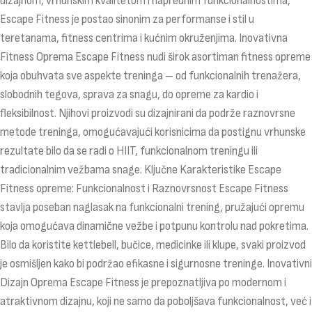
dizajnom, vrhunskim kvalitetom i naprednim funkcionalnostima,
Escape Fitness je postao sinonim za performanse i stil u
teretanama, fitness centrima i kućnim okruženjima. Inovativna
Fitness Oprema Escape Fitness nudi širok asortiman fitness opreme
koja obuhvata sve aspekte treninga – od funkcionalnih trenažera,
slobodnih tegova, sprava za snagu, do opreme za kardio i
fleksibilnost. Njihovi proizvodi su dizajnirani da podrže raznovrsne
metode treninga, omogućavajući korisnicima da postignu vrhunske
rezultate bilo da se radi o HIIT, funkcionalnom treningu ili
tradicionalnim vežbama snage. Ključne Karakteristike Escape
Fitness opreme: Funkcionalnost i Raznovrsnost Escape Fitness
stavlja poseban naglasak na funkcionalni trening, pružajući opremu
koja omogućava dinamične vežbe i potpunu kontrolu nad pokretima.
Bilo da koristite kettlebell, bučice, medicinke ili klupe, svaki proizvod
je osmišljen kako bi podržao efikasne i sigurnosne treninge. Inovativni
Dizajn Oprema Escape Fitness je prepoznatljiva po modernom i
atraktivnom dizajnu, koji ne samo da poboljšava funkcionalnost, već i