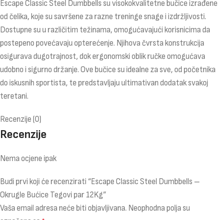
Escape Classic Steel Dumbbells su visokokvalitetne bučice izrađene
od čelika, koje su savršene za razne treninge snage i izdržljivosti.
Dostupne su u različitim težinama, omogućavajući korisnicima da
postepeno povećavaju opterećenje. Njihova čvrsta konstrukcija
osigurava dugotrajnost, dok ergonomski oblik ručke omogućava
udobno i sigurno držanje. Ove bučice su idealne za sve, od početnika
do iskusnih sportista, te predstavljaju ultimativan dodatak svakoj
teretani.
Recenzije (0)
Recenzije
Nema ocjene ipak
Budi prvi koji će recenzirati “Escape Classic Steel Dumbbells –
Okrugle Bućice Tegovi par 12Kg”
Vaša email adresa neće biti objavljivana.
Neophodna polja su