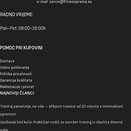
e-mail: servis@fitnesoprema.eu
RADNO VRIJEME:
Pon-Pet: 08:00-16:00h
POMOĆ PRI KUPOVINI
Dostava
Uslovi poslovanja
Politika privatnosti
Garancija kvaliteta
Reklamacije i povrat
NAJNOVIJI ČLANCI
Treniraj pametnije, ne više – efikasni treninzi od 20 minuta s minimalnom
opremom
Vježbanje kod kuće: Praktičan vodič za savršen trening iz vlastite dnevne
sobe