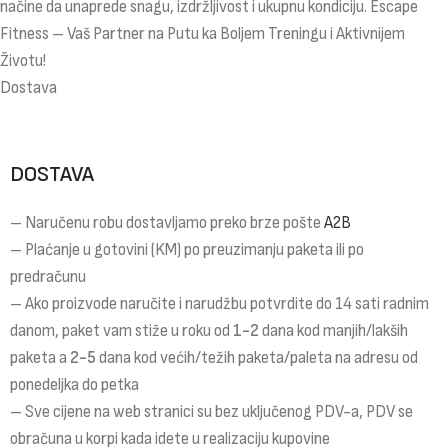
načine da unaprede snagu, izdržljivost i ukupnu kondiciju. Escape
Fitness – Vaš Partner na Putu ka Boljem Treningu i Aktivnijem
Životu!
Dostava
DOSTAVA
– Naručenu robu dostavljamo preko brze pošte
A2B
– Plaćanje u gotovini (KM) po preuzimanju paketa ili po
predračunu
– Ako proizvode naručite i narudžbu potvrdite do 14 sati radnim
danom, paket vam stiže u roku od
1-2
dana kod manjih/lakših
paketa a
2-5
dana kod većih/težih paketa/paleta na adresu od
ponedeljka do petka
– Sve cijene na web stranici su bez uključenog PDV-a, PDV se
obračuna u korpi kada idete u realizaciju kupovine