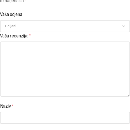
označena sa
*
Vaša ocjena
Vaša recenzija:
*
Naziv
*