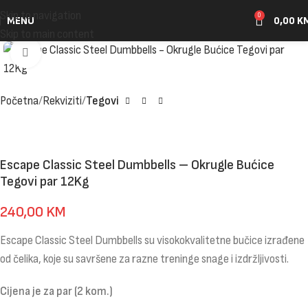
Skip to navigation
0
MENU
0,00
K
Skip to main content
Click to enlarge
Početna
Rekviziti
Tegovi
Escape Classic Steel Dumbbells – Okrugle Bućice
Tegovi par 12Kg
240,00
KM
Escape Classic Steel Dumbbells su visokokvalitetne bučice izrađene
od čelika, koje su savršene za razne treninge snage i izdržljivosti.
Cijena je za par (2 kom.)