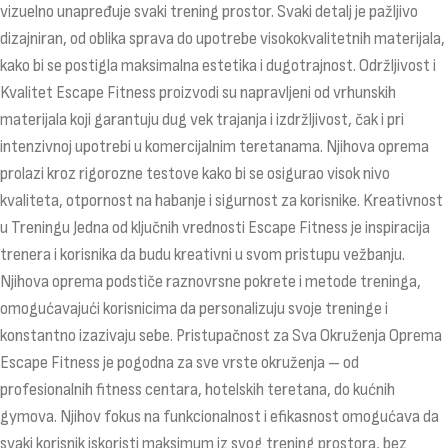
vizuelno unapređuje svaki trening prostor. Svaki detalj je pažljivo
dizajniran, od oblika sprava do upotrebe visokokvalitetnih materijala,
kako bi se postigla maksimalna estetika i dugotrajnost. Održljivost i
Kvalitet Escape Fitness proizvodi su napravljeni od vrhunskih
materijala koji garantuju dug vek trajanja i izdržljivost, čak i pri
intenzivnoj upotrebi u komercijalnim teretanama. Njihova oprema
prolazi kroz rigorozne testove kako bi se osigurao visok nivo
kvaliteta, otpornost na habanje i sigurnost za korisnike. Kreativnost
u Treningu Jedna od ključnih vrednosti Escape Fitness je inspiracija
trenera i korisnika da budu kreativni u svom pristupu vežbanju.
Njihova oprema podstiče raznovrsne pokrete i metode treninga,
omogućavajući korisnicima da personalizuju svoje treninge i
konstantno izazivaju sebe. Pristupačnost za Sva Okruženja Oprema
Escape Fitness je pogodna za sve vrste okruženja – od
profesionalnih fitness centara, hotelskih teretana, do kućnih
gymova. Njihov fokus na funkcionalnost i efikasnost omogućava da
svaki korisnik iskoristi maksimum iz svog trening prostora, bez