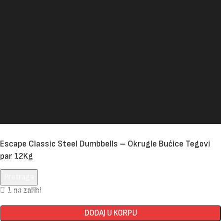
Escape Classic Steel Dumbbells – Okrugle Bućice Tegovi
par 12Kg
Pretraga
240,00
KM
1 na zalihi
Unesite pojam za pretragu.
DODAJ U KORPU