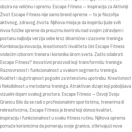
obzira na veličinu i opremu. Escape Fitness – Inspiracija za Aktivniji
Život Escape Fitness nije samo brend opreme – to je filozofija
aktivnog, zdravog života. Njihova misija je da inspirišu ljude svih
nivoa fizičke spreme da preuzmu kontrolu nad svojim zdravljem i
postanu najbolja verzija sebe kroz dinamične i izazovne treninge.
Kombinacija inovacija, kreativnosti i kvaliteta čini Escape Fitness
vodećim izborom trenera i korisnika širom sveta. Zašto odabrati
Escape Fitness? Inovativni proizvodi koji transformišu treninge.
Raznovrsnost i funkcionalnost u svakom segmentu treninga.
Kvalitet i dugotrajnost pogodni za intenzivnu upotrebu. Kreativnost
i fleksibilnost u metodama treninga. Atraktivan dizajn koji poboljšava
vizuelni dojam svakog prostora. Escape Fitness – Osvoji Svoju
Granicu Bilo da se radi o profesionalnim sportistima, trenerima ili
rekreativcima, Escape Fitness je brend koji donosi kvalitet,
inspiraciju i funkcionalnost u svaku fitness rutinu. Njihova oprema
pomaže korisnicima da pomeraju svoje granice, otkrivajući nove