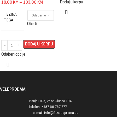
Dodaj u korpu
18,00
KM
–
133,00
KM
TEZINA
TEGA
Očisti
DODAJ U KORPU
Odaberi opcije
VELEPRODAJA
Banja Luka, Vase Glušca 19A
Telefon: +387 66 767 777
e-mail: info@fitnesoprema.eu