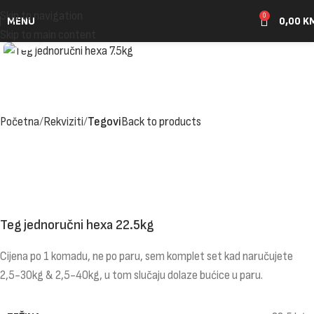
Skip to navigation
0
MENU
0,00
K
Click to enlarge
Skip to main content
Početna
Rekviziti
Tegovi
Back to products
Teg jednoručni hexa 22.5kg
Cijena po 1 komadu, ne po paru, sem komplet set kad naručujete
2,5-30kg & 2,5-40kg, u tom slučaju dolaze bućice u paru.