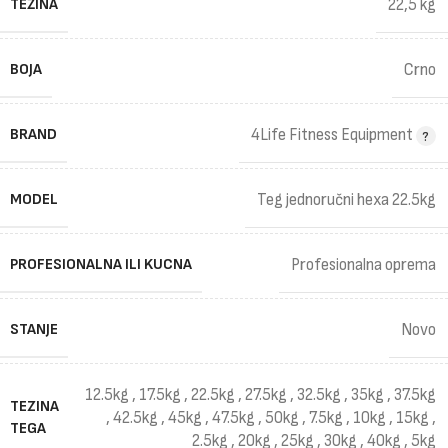
TEŽINA
22,5 kg
BOJA
Crno
BRAND
4Life Fitness Equipment
MODEL
Teg jednoručni hexa 22.5kg
PROFESIONALNA ILI KUCNA
Profesionalna oprema
STANJE
Novo
12.5kg
,
17.5kg
,
22.5kg
,
27.5kg
,
32.5kg
,
35kg
,
37.5kg
TEZINA
,
42.5kg
,
45kg
,
47.5kg
,
50kg
,
7.5kg
,
10kg
,
15kg
,
TEGA
2.5kg
,
20kg
,
25kg
,
30kg
,
40kg
,
5kg