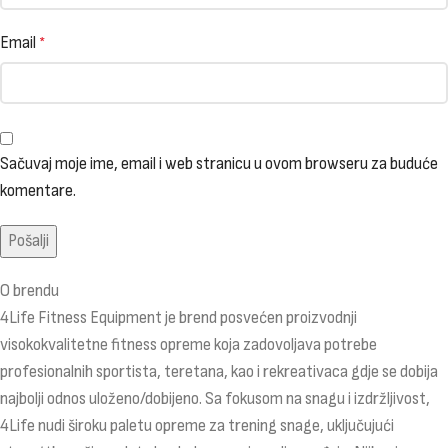
Email
*
Sačuvaj moje ime, email i web stranicu u ovom browseru za buduće
komentare.
O brendu
4Life Fitness Equipment je brend posvećen proizvodnji
visokokvalitetne fitness opreme koja zadovoljava potrebe
profesionalnih sportista, teretana, kao i rekreativaca gdje se dobija
najbolji odnos uloženo/dobijeno. Sa fokusom na snagu i izdržljivost,
4Life nudi široku paletu opreme za trening snage, uključujući