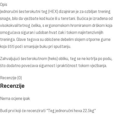
Opis
Jednoručni šesterokutni teg (HEX) dizajniran je za ozbiljan trening
snage, bilo da vježbate kod kuće ili u teretani. Bućica je izrađena od
visokokvalitetnog čelika, s ergonomskom hromiranom drškom koja
omogućava siguran i udoban hvat čak i tokom najintenzivnijih
treninga. Glave tegova su obložene debelim slojem otporne gume
koja štiti pod i smanjuje buku pri spuštanju.
Zahvaljujući šesterokutnom (heks) obliku, teg se ne kotrlja po podu,
što dodatno povećava sigurnost i praktičnost tokom vježbanja.
Recenzije (0)
Recenzije
Nema ocjene ipak
Budi prvi koji će recenzirati “Teg jednoručni hexa 22.5kg”