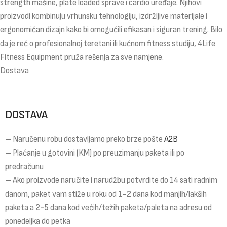
strength mašine, plate loaded sprave i cardio uređaje. Njihovi
proizvodi kombinuju vrhunsku tehnologiju, izdržljive materijale i
ergonomičan dizajn kako bi omogućili efikasan i siguran trening. Bilo
da je reč o profesionalnoj teretani ili kućnom fitness studiju, 4Life
Fitness Equipment pruža rešenja za sve namjene.
Dostava
DOSTAVA
– Naručenu robu dostavljamo preko brze pošte
A2B
– Plaćanje u gotovini (KM) po preuzimanju paketa ili po
predračunu
– Ako proizvode naručite i narudžbu potvrdite do 14 sati radnim
danom, paket vam stiže u roku od
1-2
dana kod manjih/lakših
paketa a
2-5
dana kod većih/težih paketa/paleta na adresu od
ponedeljka do petka