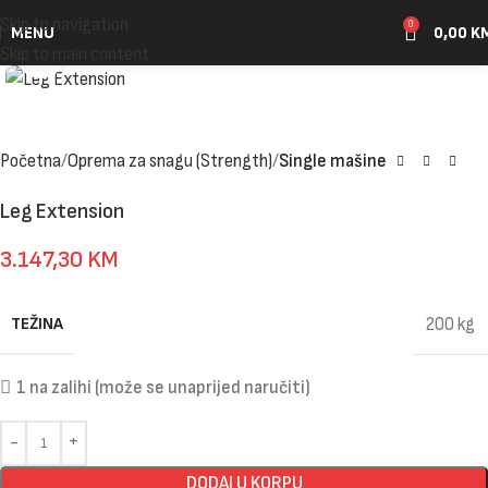
Skip to navigation
0
MENU
0,00
K
Click to enlarge
Skip to main content
Početna
Oprema za snagu (Strength)
Single mašine
Leg Extension
3.147,30
KM
TEŽINA
200 kg
1 na zalihi (može se unaprijed naručiti)
DODAJ U KORPU