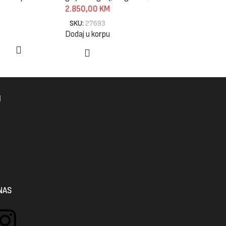
2.850,00
KM
4
SKU:
27693
Dodaj u korpu
P
I
NAS