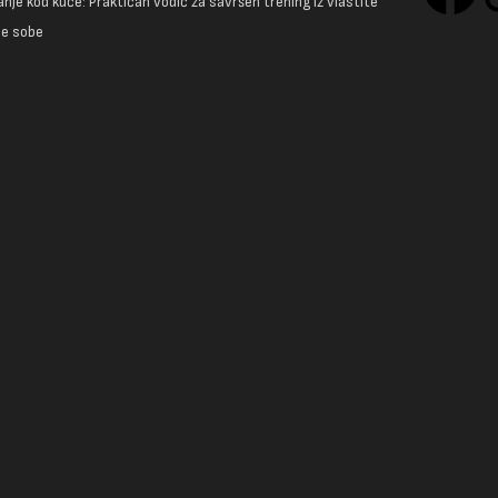
nje kod kuće: Praktičan vodič za savršen trening iz vlastite
e sobe