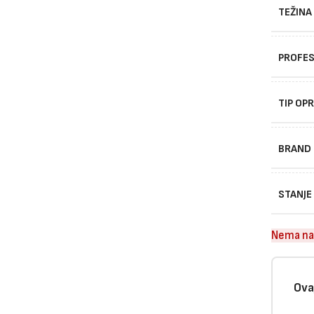
TEŽINA
PROFES
TIP OP
BRAND
STANJE
Nema na
Ova