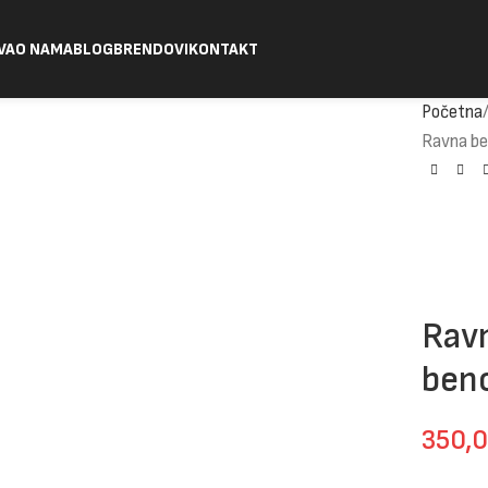
VA
O NAMA
BLOG
BRENDOVI
KONTAKT
Početna
Ravna be
Ravn
benc
350,