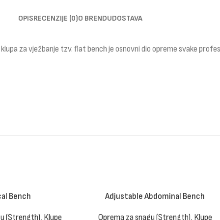
OPIS
RECENZIJE (0)
O BRENDU
DOSTAVA
 klupa za vježbanje tzv. flat bench je osnovni dio opreme svake profesi
cal Bench
Adjustable Abdominal Bench
u (Strength)
,
Klupe
Oprema za snagu (Strength)
,
Klupe