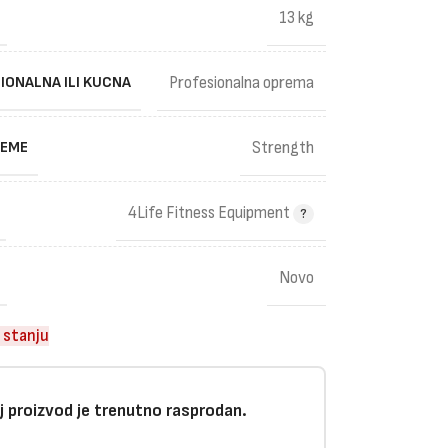
13 kg
IONALNA ILI KUCNA
Profesionalna oprema
REME
Strength
4Life Fitness Equipment
Novo
 stanju
j proizvod je trenutno rasprodan.