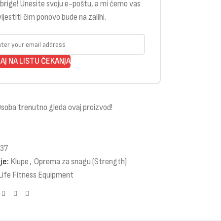
brige! Unesite svoju e-poštu, a mi ćemo vas
ijestiti čim ponovo bude na zalihi.
AJ NA LISTU ČEKANJA
soba trenutno gleda ovaj proizvod!
37
je:
Klupe
,
Oprema za snagu (Strength)
Life Fitness Equipment