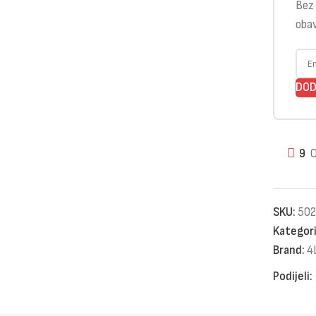
Bez 
obav
DOD
9
O
SKU:
502
Kategori
Brand:
4
Podijeli: