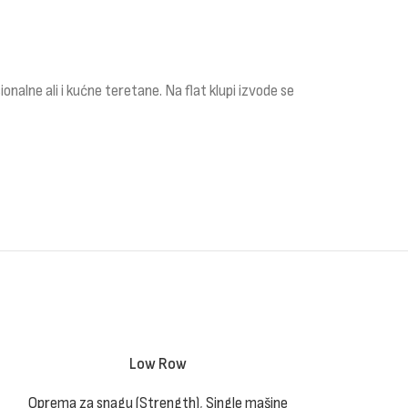
onalne ali i kućne teretane. Na flat klupi izvode se
Low Row
Cab
Oprema za snagu (Strength)
,
Single mašine
Oprema za snag