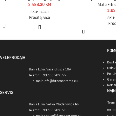
3.498,30
KM
4Life Fitn
1.63
SKU:
24749
Pročitaj više
SKU:
Proč
POMO
VELEPRODAJA
Dost
Uslov
Banja Luka, Vase Glušca 19A
Politi
Telefon: +387 66 767 777
Garan
e-mail: info@fitnesoprema.eu
Rekla
NAJN
SERVIS
Trenir
Banja Luka, Veljka Mlađenovića bb
mini
Telefon: +387 66 767 776
e-mail: servis@fitnesoprema.eu