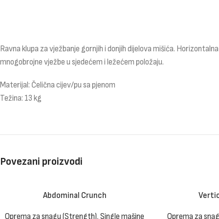
Ravna klupa za vježbanje gornjih i donjih dijelova mišića. Horizontalna
mnogobrojne vježbe u sjedećem i ležećem položaju.
Materijal: Čelična cijev/pu sa pjenom
Težina: 13 kg
Povezani proizvodi
Abdominal Crunch
Verti
Oprema za snagu (Strength)
,
Single mašine
Oprema za snag