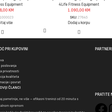
ess Equipment
4Life Fitness Equipment
8,00
KM
1.090,00
KM
1000023
SKU:
27645
itaj više
Dodaj u korpu
Ć PRI KUPOVINI
PARTNER
ava
i poslovanja
ka privatnosti
cija kvaliteta
macije i povrat
OVIJI ČLANCI
PRATITE 
aj pametnije, ne više – efikasni treninzi od 20 minuta s
malnom opremom