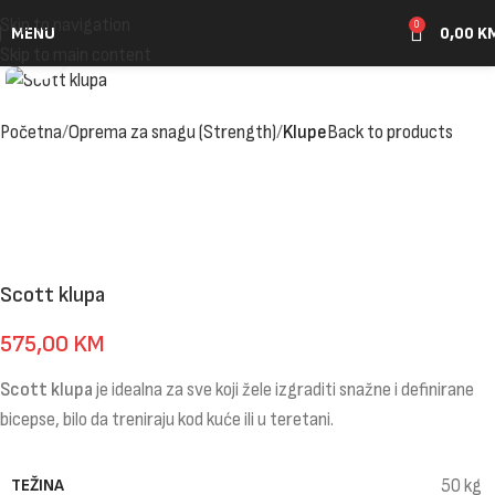
Skip to navigation
0
MENU
0,00
K
Click to enlarge
Skip to main content
Početna
Oprema za snagu (Strength)
Klupe
Back to products
Scott klupa
575,00
KM
Scott klupa
je idealna za sve koji žele izgraditi snažne i definirane
bicepse, bilo da treniraju kod kuće ili u teretani.
TEŽINA
50 kg