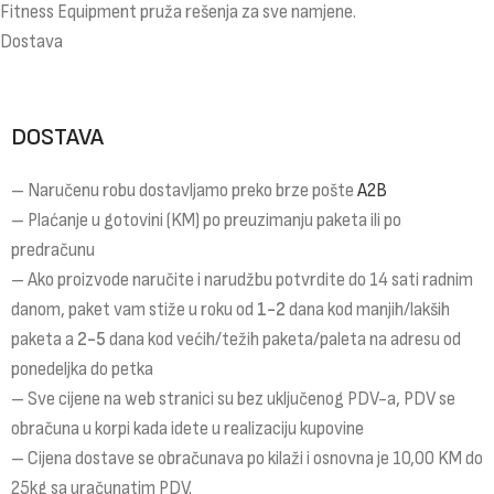
Fitness Equipment pruža rešenja za sve namjene.
Dostava
DOSTAVA
– Naručenu robu dostavljamo preko brze pošte
A2B
– Plaćanje u gotovini (KM) po preuzimanju paketa ili po
predračunu
– Ako proizvode naručite i narudžbu potvrdite do 14 sati radnim
danom, paket vam stiže u roku od
1-2
dana kod manjih/lakših
paketa a
2-5
dana kod većih/težih paketa/paleta na adresu od
ponedeljka do petka
– Sve cijene na web stranici su bez uključenog PDV-a, PDV se
obračuna u korpi kada idete u realizaciju kupovine
– Cijena dostave se obračunava po kilaži i osnovna je 10,00 KM do
25kg sa uračunatim PDV.