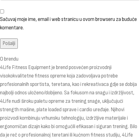
Sačuvaj moje ime, email i web stranicu u ovom browseru za buduće
komentare.
O brendu
4Life Fitness Equipment je brend posvećen proizvodnji
visokokvalitetne fitness opreme koja zadovoljava potrebe
profesionalnih sportista, teretana, kao i rekreativaca gdje se dobija
najbolji odnos uloženo/dobijeno. Sa fokusom na snagu i izdržljivost,
4Life nudi široku paletu opreme za trening snage, uključujući
strength mašine, plate loaded sprave i cardio uređaje. Njihovi
proizvodi kombinuju vrhunsku tehnologiju, izdržljive materijale i
ergonomičan dizajn kako bi omogućili efikasan i siguran trening. Bilo
da je reč o profesionalnoj teretani ili kućnom fitness studiju, 4Life