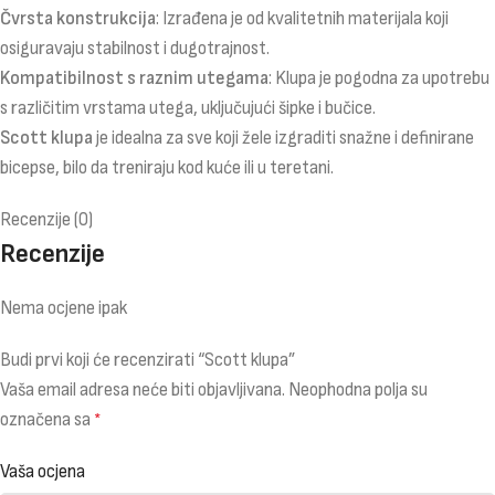
Čvrsta konstrukcija
: Izrađena je od kvalitetnih materijala koji
osiguravaju stabilnost i dugotrajnost.
Kompatibilnost s raznim utegama
: Klupa je pogodna za upotrebu
s različitim vrstama utega, uključujući šipke i bučice.
Scott klupa
je idealna za sve koji žele izgraditi snažne i definirane
bicepse, bilo da treniraju kod kuće ili u teretani.
Recenzije (0)
Recenzije
Nema ocjene ipak
Budi prvi koji će recenzirati “Scott klupa”
Vaša email adresa neće biti objavljivana.
Neophodna polja su
označena sa
*
Vaša ocjena