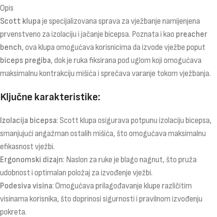
Opis
Scott klupa
je specijalizovana sprava za vježbanje namijenjena
prvenstveno za izolaciju i jačanje bicepsa. Poznata i kao
preacher
bench
, ova klupa omogućava korisnicima da izvode vježbe poput
biceps pregiba
, dok je ruka fiksirana pod uglom koji omogućava
maksimalnu kontrakciju mišića i sprečava varanje tokom vježbanja.
Ključne karakteristike:
Izolacija bicepsa
: Scott klupa osigurava potpunu izolaciju bicepsa,
smanjujući angažman ostalih mišića, što omogućava maksimalnu
efikasnost vježbi.
Ergonomski dizajn
: Naslon za ruke je blago nagnut, što pruža
udobnost i optimalan položaj za izvođenje vježbi.
Podesiva visina
: Omogućava prilagođavanje klupe različitim
visinama korisnika, što doprinosi sigurnosti i pravilnom izvođenju
pokreta.