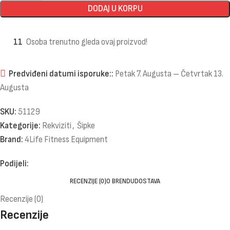
DODAJ U KORPU
11
Osoba trenutno gleda ovaj proizvod!
Predviđeni datumi isporuke::
Petak 7. Augusta – Četvrtak 13.
Augusta
SKU:
51129
Kategorije:
Rekviziti
,
Šipke
Brand:
4Life Fitness Equipment
Podijeli:
RECENZIJE (0)
O BRENDU
DOSTAVA
Recenzije (0)
Recenzije