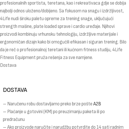
profesionalnih sportista, teretana, kao i rekreativaca gdje se dobija
najbolji odnos uloženo/dobijeno. Sa fokusom na snagu i izdržljivost,
4Life nudi široku paletu opreme za trening snage, uključujući
strength mašine, plate loaded sprave i cardio uređaje. Njihovi
proizvodi kombinuju vrhunsku tehnologiju, izdržljive materijale i
ergonomičan dizajn kako bi omogućili efikasan i siguran trening. Bilo
da je reč o profesionalnoj teretani ili kućnom fitness studiju, 4Life
Fitness Equipment pruža rešenja za sve namjene.
Dostava
DOSTAVA
– Naručenu robu dostavljamo preko brze pošte
A2B
– Plaćanje u gotovini (KM) po preuzimanju paketa ili po
predračunu
– Ako proizvode naručite i narudžbu potvrdite do 14 sati radnim