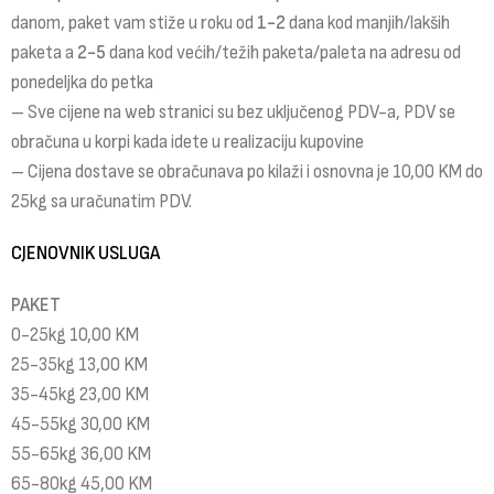
danom, paket vam stiže u roku od
1-2
dana kod manjih/lakših
paketa a
2-5
dana kod većih/težih paketa/paleta na adresu od
ponedeljka do petka
– Sve cijene na web stranici su bez uključenog PDV-a, PDV se
obračuna u korpi kada idete u realizaciju kupovine
– Cijena dostave se obračunava po kilaži i osnovna je 10,00 KM do
25kg sa uračunatim PDV.
CJENOVNIK USLUGA
PAKET
0-25kg 10,00 KM
25-35kg 13,00 KM
35-45kg 23,00 KM
45-55kg 30,00 KM
55-65kg 36,00 KM
65-80kg 45,00 KM