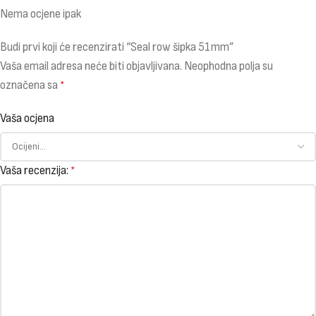
Nema ocjene ipak
Budi prvi koji će recenzirati “Seal row šipka 51mm”
Vaša email adresa neće biti objavljivana.
Neophodna polja su
označena sa
*
Vaša ocjena
Vaša recenzija:
*