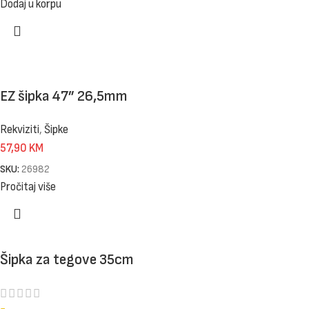
Dodaj u korpu
EZ šipka 47” 26,5mm
Rekviziti
,
Šipke
57,90
KM
SKU:
26982
Pročitaj više
Šipka za tegove 35cm