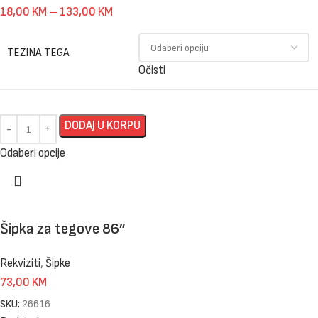
18,00
KM
–
133,00
KM
TEZINA TEGA
Očisti
DODAJ U KORPU
Odaberi opcije
Šipka za tegove 86”
Rekviziti
,
Šipke
73,00
KM
SKU:
26616