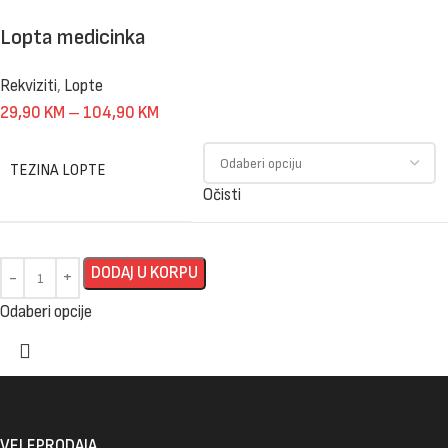
Lopta medicinka
Rekviziti
,
Lopte
29,90
KM
–
104,90
KM
TEZINA LOPTE
Očisti
DODAJ U KORPU
Odaberi opcije
VELEPRODAJA