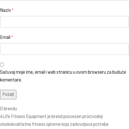
Naziv
*
Email
*
Sačuvaj moje ime, email i web stranicu u ovom browseru za buduće
komentare.
O brendu
4Life Fitness Equipment je brend posvećen proizvodnji
visokokvalitetne fitness opreme koja zadovoljava potrebe