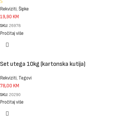
5
Rekviziti
,
Šipke
19,90
KM
SKU:
26978
Pročitaj više
Set utega 10kg (kartonska kutija)
Rekviziti
,
Tegovi
78,00
KM
SKU:
20290
Pročitaj više