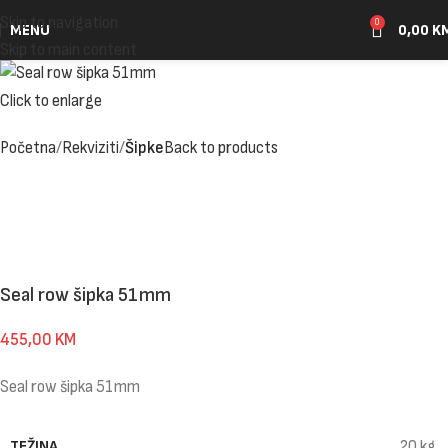
Skip to navigation
0
MENU
0,00
K
Skip to main content
Click to enlarge
Početna
Rekviziti
Šipke
Back to products
Seal row šipka 51mm
455,00
KM
Seal row šipka 51mm
TEŽINA
20 kg