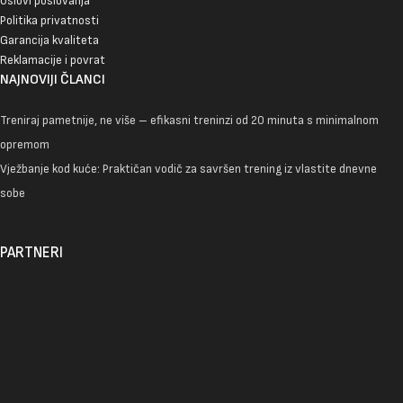
Uslovi poslovanja
Politika privatnosti
Garancija kvaliteta
Reklamacije i povrat
NAJNOVIJI ČLANCI
Treniraj pametnije, ne više – efikasni treninzi od 20 minuta s minimalnom
opremom
Vježbanje kod kuće: Praktičan vodič za savršen trening iz vlastite dnevne
sobe
PARTNERI