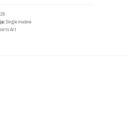
526
ja:
Single mašine
ports Art