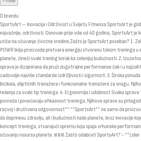
O brendu
SportsArt – Inovacija i Održivost u Svijetu Fitnessa SportsArt je glob
najvažnije, održivosti. Osnovan prije više od 40 godina, SportsArt je 
utiče na očuvanje životne sredine.Zašto je SportsArt poseban? 1. Zele
POWR linija proizvoda pretvara energiju stvorenu tokom treninga u e
planete, čineći svaki trening korak ka zelenijoj budućnosti. 2. Izuzet
sprava je dizajnirana da pruži dugotrajne performanse čak i u najzah
zadovolje najviše standarde izdržljivosti i sigurnosti. 3. Široka pon
bicikala, eliptičnih trenažera i funkcionalne trenažere za snagu. Nji
rešenja za svaki tip treninga. 4. Ergonomija i udobnost Svaka sprava *
povreda i povećavaju efikasnost treninga. Njihove sprave su prilagod
razvoj i društvena odgovornost** **SportsArt** ne samo da proizvodi
da doprinesu zdravlju, ali i budućnosti naše planete, kroz inovacije 
koncept treninga, stvarajući opremu koja spaja vrhunske performanse i
očuvanju resursa planete. ### Zašto odabrati SportsArt? - **Lider u