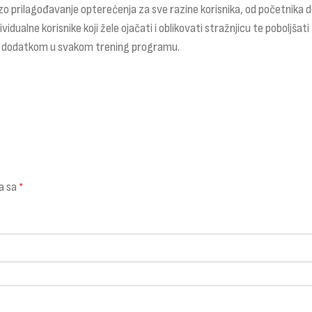
o prilagođavanje opterećenja za sve razine korisnika, od početnika d
ividualne korisnike koji žele ojačati i oblikovati stražnjicu te poboljšati
nim dodatkom u svakom trening programu.
a sa
*