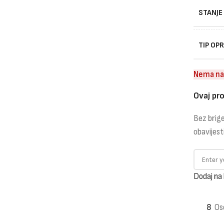
STANJE
TIP OP
Nema na
Ovaj pro
Bez brige
obavijest
Dodaj na 
8
Os