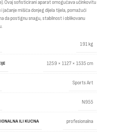
e). Ovaj sofisticirani aparat omogućava učinkovitu
 i jačanje mišića donjeg dijela tijela, pomažući
ma da postignu snagu, stabilnost i oblikovanu
u.
191 kg
IJE
1259 × 1127 × 1535 cm
Sports Art
N955
IONALNA ILI KUCNA
profesionalna