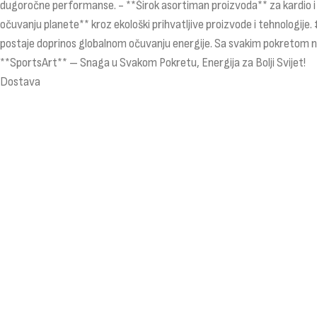
dugoročne performanse. - **Širok asortiman proizvoda** za kardio i s
očuvanju planete** kroz ekološki prihvatljive proizvode i tehnologije
postaje doprinos globalnom očuvanju energije. Sa svakim pokretom na
**SportsArt** – Snaga u Svakom Pokretu, Energija za Bolji Svijet!
Dostava