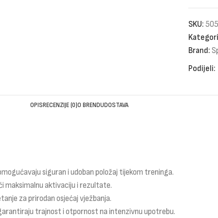
SKU:
50
Kategori
Brand:
S
Podijeli:
OPIS
RECENZIJE (0)
O BRENDU
DOSTAVA
 omogućavaju siguran i udoban položaj tijekom treninga.
i maksimalnu aktivaciju i rezultate.
tanje za prirodan osjećaj vježbanja.
 garantiraju trajnost i otpornost na intenzivnu upotrebu.