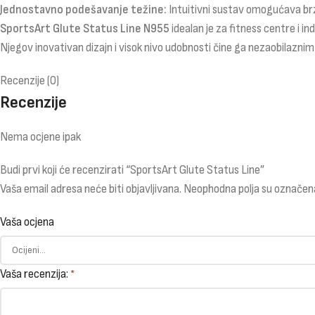
Jednostavno podešavanje težine:
Intuitivni sustav omogućava brz
SportsArt Glute Status Line N955
idealan je za fitness centre i ind
Njegov inovativan dizajn i visok nivo udobnosti čine ga nezaobilaz
Recenzije (0)
Recenzije
Nema ocjene ipak
Budi prvi koji će recenzirati “SportsArt Glute Status Line”
Vaša email adresa neće biti objavljivana.
Neophodna polja su označen
Vaša ocjena
Vaša recenzija:
*