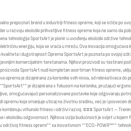
alno prepoznat brend u industriji fitness opreme, koji se ističe po svo
lider u razvoju ekološki prihvatljive fitness opreme koja ne samo da po
na tehnologija SportsArt je pionir u uvođenju ekološki održive tehnol
lektričnu energiju, koja se vraća u mrežu. Ova inovacija omogućava k
na kvaliteta i dugotrajnost Oprema SportsArt je poznata po svojoj izdr
tjevnijim komercijalnim teretanama. Njihovi proizvodi su testirani po
uda proizvoda SportsArt nudi kompletan asortiman fitness opreme, uklj
hova oprema je dizajnirana za korisnike svih nivoa, od rekreativaca do
*SportsArt** je dizajnirana s fokusom na korisnika, pružajući ergonoms
ljive, omogućavajući personalizovane postavke koje odgovaraju potreba
 opremu koja smanjuje uticaj na životnu sredinu, već je i posvećen d
koje kombinuju vrhunski fitness i održivi razvoj. ### SportsArt – Tre
 ekološku odgovornost. Njihova vizija budućnosti je svijet u kojem fit
 održivoj fitness opremi** sa inovativnom **ECO-POWR™** tehnologijo