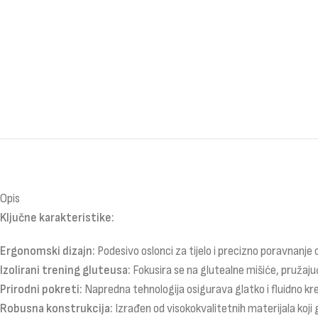
Opis
Ključne karakteristike:
Ergonomski dizajn:
Podesivo oslonci za tijelo i precizno poravnanje
Izolirani trening gluteusa:
Fokusira se na glutealne mišiće, pružajuć
Prirodni pokreti:
Napredna tehnologija osigurava glatko i fluidno kre
Robusna konstrukcija:
Izrađen od visokokvalitetnih materijala koji