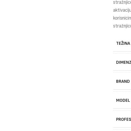
stražnjic
aktivaciju
korisnici
stražnjic
TEŽINA
DIMENZ
BRAND
MODEL
PROFES