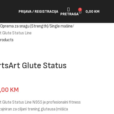
0
PRIJAVA / REGISTRACIJA
0,00
KM
PRETRAGA
Oprema za snagu (Strength)
Single mašine
t Glute Status Line
products
tsArt Glute Status
5,00
KM
 Glute Status Line N955 je profesionalni fitness
zajniran za ciljani trening gluteusa (mišića