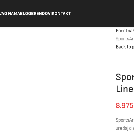
VA
O NAMA
BLOG
BRENDOVI
KONTAKT
Početna
SportsAr
Back to 
Spor
Line
8.97
SportsArt
uređaj di