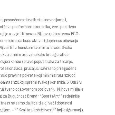
joj posvećenosti kvalitetu, inovacijama i,
boljšava performanse korisnika, već i pozitivno
ogije u svijet fitnessa. Njihova jedinstvena ECO-
orisnicima da budu aktivni i doprinesu očuvanju
žljivosti i vrhunskom kvalitetu izrade. Svaka
d ekstremnim uslovima kako bi osigurali da
učujući kardio sprave poput traka za trčanje,
 profesionalaca, pružajući savršeno prilagođena
ki pravilne pokrete koji minimiziraju rizik od
ma i fizičkoj spremi svakog korisnika. 5. Održivi
ruštveno odgovornom poslovanju. Njihova misija je
ning za Budućnost Brend **SportsArt** redefiniše
ness ne samo da jača tijelo, već i doprinosi
m. - **Kvalitet i izdržljivost** koji osiguravaju