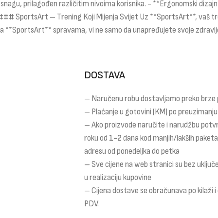
nagu, prilagođen različitim nivoima korisnika. - **Ergonomski dizajn
. ### SportsArt – Trening Koji Mijenja Svijet Uz **SportsArt**, vaš t
 **SportsArt** spravama, vi ne samo da unapređujete svoje zdravlje,
DOSTAVA
– Naručenu robu dostavljamo preko brze
– Plaćanje u gotovini (KM) po preuzimanju
– Ako proizvode naručite i narudžbu potv
roku od
1-2
dana kod manjih/lakših paket
adresu od ponedeljka do petka
– Sve cijene na web stranici su bez uklju
u realizaciju kupovine
– Cijena dostave se obračunava po kilaži 
PDV.