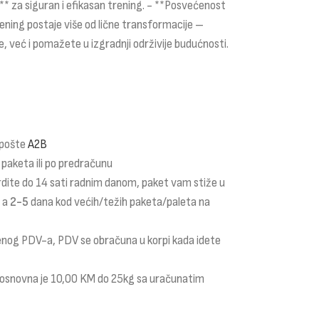
** za siguran i efikasan trening. - **Posvećenost
rening postaje više od lične transformacije –
 već i pomažete u izgradnji održivije budućnosti.
 pošte
A2B
 paketa ili po predračunu
rdite do 14 sati radnim danom, paket vam stiže u
a a
2-5
dana kod većih/težih paketa/paleta na
čenog PDV-a, PDV se obračuna u korpi kada idete
i osnovna je 10,00 KM do 25kg sa uračunatim