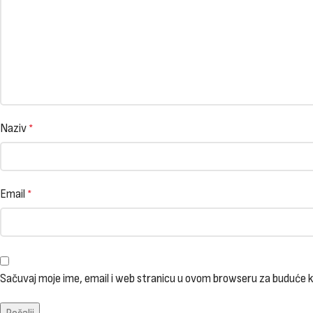
Naziv
*
Email
*
Sačuvaj moje ime, email i web stranicu u ovom browseru za buduće