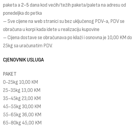
paketa a
2-5
dana kod većih/težih paketa/paleta na adresu od
ponedeljka do petka
– Sve cijene na web stranici su bez uključenog PDV-a, PDV se
obračuna u korpi kada idete u realizaciju kupovine
– Cijena dostave se obračunava po kilaži i osnovna je 10,00 KM do
25kg sa uračunatim PDV.
CJENOVNIK USLUGA
PAKET
0-25kg 10,00 KM
25-35kg 13,00 KM
35-45kg 23,00 KM
45-55kg 30,00 KM
55-65kg 36,00 KM
65-80kg 45,00 KM