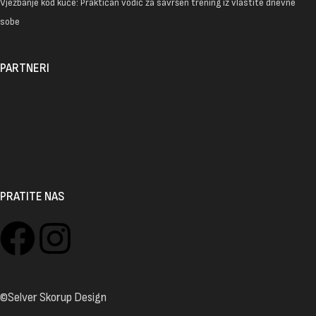
Vježbanje kod kuće: Praktičan vodič za savršen trening iz vlastite dnevne
sobe
PARTNERI
PRATITE NAS
©Selver Skorup Design