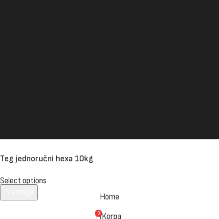
Teg jednoručni hexa 10kg
Select options
Pretraga
Home
Unesite pojam za pretragu.
0
Korpa