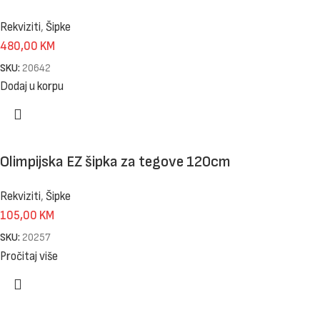
Rekviziti
,
Šipke
480,00
KM
SKU:
20642
Dodaj u korpu
Olimpijska EZ šipka za tegove 120cm
Rekviziti
,
Šipke
105,00
KM
SKU:
20257
Pročitaj više