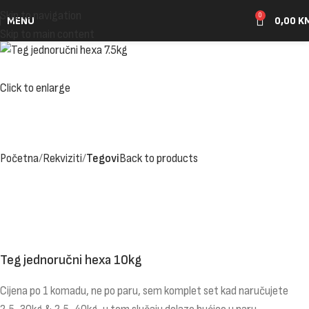
Skip to navigation
0
MENU
0,00
K
Skip to main content
Click to enlarge
Početna
Rekviziti
Tegovi
Back to products
Teg jednoručni hexa 10kg
Cijena po 1 komadu, ne po paru, sem komplet set kad naručujete