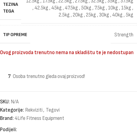
12.5kg
,
17.5kg
,
22.5kg
,
27.5kg
,
32.5kg
,
35kg
,
37.5kg
TEZINA
,
42.5kg
,
45kg
,
47.5kg
,
50kg
,
7.5kg
,
10kg
,
15kg
,
TEGA
2.5kg
,
20kg
,
25kg
,
30kg
,
40kg
,
5kg
TIP OPREME
Strength
Ovog proizvoda trenutno nema na skladištu te je nedostupan
7
Osoba trenutno gleda ovaj proizvod!
SKU:
N/A
Kategorije:
Rekviziti
,
Tegovi
Brand:
4Life Fitness Equipment
Podijeli: