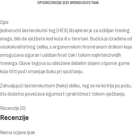
OPIS
RECENZIJE (0)
O BRENDU
DOSTAVA
Opis
Jednoručni šesterokutni teg (HEX) dizajniran je za ozbiljan trening
snage, bilo da vježbate kod kuće ili u teretani. Bućica je izrađena od
visokokvalitetnog čelika, s ergonomskom hromiranom drškom koja
omogućava siguran i udoban hvat čak i tokom najintenzivnijih
treninga. Glave tegova su obložene debelim slojem otporne gume
koja štiti pod i smanjuje buku pri spuštanju.
Zahvaljujući šesterokutnom (heks) obliku, teg se ne kotrlja po podu,
što dodatno povećava sigurnost i praktičnost tokom vježbanja.
Recenzije (0)
Recenzije
Nema ocjene ipak