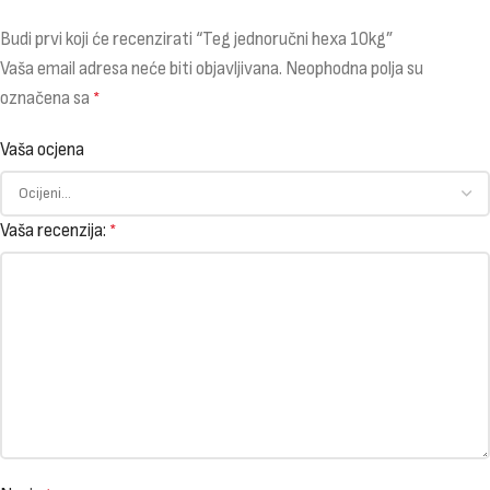
Budi prvi koji će recenzirati “Teg jednoručni hexa 10kg”
Vaša email adresa neće biti objavljivana.
Neophodna polja su
označena sa
*
Vaša ocjena
Vaša recenzija:
*