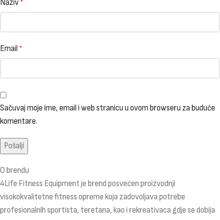
Naziv
*
Email
*
Sačuvaj moje ime, email i web stranicu u ovom browseru za buduće
komentare.
O brendu
4Life Fitness Equipment je brend posvećen proizvodnji
visokokvalitetne fitness opreme koja zadovoljava potrebe
profesionalnih sportista, teretana, kao i rekreativaca gdje se dobija