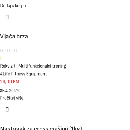
Dodaj u korpu
Vijača brza
5
Rekviziti
,
Multifunkcionalni trening
4Life Fitness Equipment
13,00
KM
SKU:
20470
Pročitaj više
Nastavak za cross mašinu (1kg)