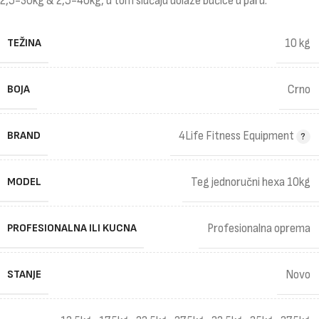
2,5-30kg & 2,5-40kg, u tom slučaju dolaze bućice u paru.
TEŽINA
10 kg
BOJA
Crno
BRAND
4Life Fitness Equipment
MODEL
Teg jednoručni hexa 10kg
PROFESIONALNA ILI KUCNA
Profesionalna oprema
STANJE
Novo