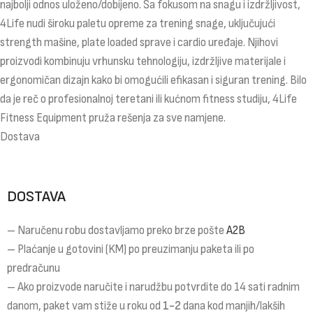
najbolji odnos uloženo/dobijeno. Sa fokusom na snagu i izdržljivost,
4Life nudi široku paletu opreme za trening snage, uključujući
strength mašine, plate loaded sprave i cardio uređaje. Njihovi
proizvodi kombinuju vrhunsku tehnologiju, izdržljive materijale i
ergonomičan dizajn kako bi omogućili efikasan i siguran trening. Bilo
da je reč o profesionalnoj teretani ili kućnom fitness studiju, 4Life
Fitness Equipment pruža rešenja za sve namjene.
Dostava
DOSTAVA
– Naručenu robu dostavljamo preko brze pošte
A2B
– Plaćanje u gotovini (KM) po preuzimanju paketa ili po
predračunu
– Ako proizvode naručite i narudžbu potvrdite do 14 sati radnim
danom, paket vam stiže u roku od
1-2
dana kod manjih/lakših