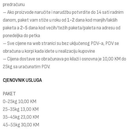
predračunu
– Ako proizvode naručite i narudžbu potvrdite do 14 sati radnim
danom, paket vam stiže u roku od
1-2
dana kod manjih/lakših
paketa a
2-5
dana kod većih/težih paketa/paleta na adresu od
ponedeljka do petka
– Sve cijene na web stranici su bez uključenog PDV-a, PDV se
obračuna u korpi kada idete u realizaciju kupovine
– Cijena dostave se obračunava po kilaži i osnovna je 10,00 KM do
25kg sa uračunatim PDV.
CJENOVNIK USLUGA
PAKET
0-25kg 10,00 KM
25-35kg 13,00 KM
35-45kg 23,00 KM
45-55kg 30,00 KM