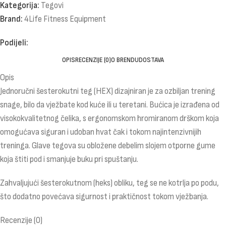
Kategorija:
Tegovi
Brand:
4Life Fitness Equipment
Podijeli:
OPIS
RECENZIJE (0)
O BRENDU
DOSTAVA
Opis
Jednoručni šesterokutni teg (HEX) dizajniran je za ozbiljan trening
snage, bilo da vježbate kod kuće ili u teretani. Bućica je izrađena od
visokokvalitetnog čelika, s ergonomskom hromiranom drškom koja
omogućava siguran i udoban hvat čak i tokom najintenzivnijih
treninga. Glave tegova su obložene debelim slojem otporne gume
koja štiti pod i smanjuje buku pri spuštanju.
Zahvaljujući šesterokutnom (heks) obliku, teg se ne kotrlja po podu,
što dodatno povećava sigurnost i praktičnost tokom vježbanja.
Recenzije (0)