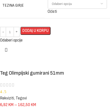
TEZINA GIRJE
Očisti
DODAJ U KORPU
Odaberi opcije
Teg Olimpijski gumirani 51mm
4.5
Rekviziti
,
Tegovi
6,92
KM
–
162,50
KM