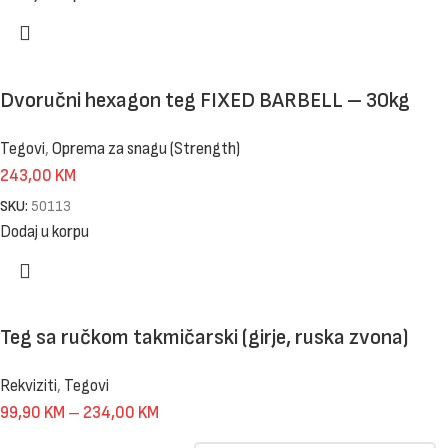
Dvoručni hexagon teg FIXED BARBELL – 30kg
Tegovi
,
Oprema za snagu (Strength)
243,00
KM
SKU:
50113
Dodaj u korpu
Teg sa ručkom takmičarski (girje, ruska zvona)
Rekviziti
,
Tegovi
99,90
KM
–
234,00
KM