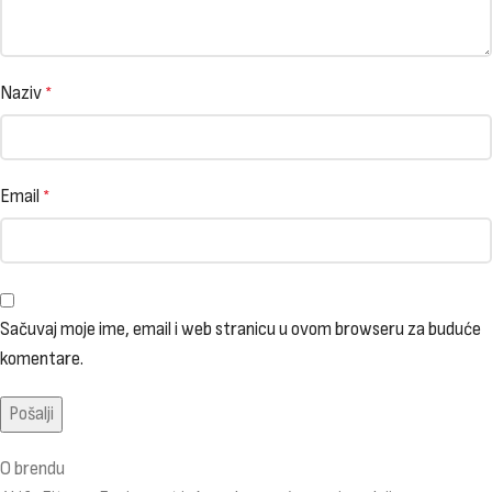
Naziv
*
Email
*
Sačuvaj moje ime, email i web stranicu u ovom browseru za buduće
komentare.
O brendu