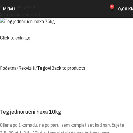
Skip to navigation
0
MENU
0,00
K
Skip to main content
Click to enlarge
Početna
Rekviziti
Tegovi
Back to products
Teg jednoručni hexa 10kg
Cijena po 1 komadu, ne po paru, sem komplet set kad naručujete