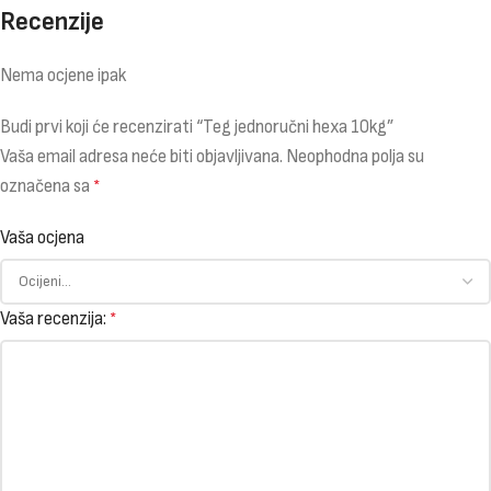
Recenzije
Nema ocjene ipak
Budi prvi koji će recenzirati “Teg jednoručni hexa 10kg”
Vaša email adresa neće biti objavljivana.
Neophodna polja su
označena sa
*
Vaša ocjena
Vaša recenzija:
*