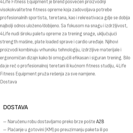
4Life Fitness Equipment je brend posvećen proizvodnji
visokokvalitetne fitness opreme koja zadovoljava potrebe
profesionalnih sportista, teretana, kao i rekreativaca gdje se dobija
najbolji odnos uloženo/dobijeno. Sa fokusom na snagu i izdržljivost,
4Life nudi široku paletu opreme za trening snage, uključujući
strength mašine, plate loaded sprave i cardio uređaje. Njihovi
proizvodi kombinuju vrhunsku tehnologiju, izdržljive materijale i
ergonomičan dizajn kako bi omogućili efikasan i siguran trening. Bilo
da je reč o profesionalnoj teretani ili kućnom fitness studiju, 4Life
Fitness Equipment pruža rešenja za sve namjene.
Dostava
DOSTAVA
– Naručenu robu dostavljamo preko brze pošte
A2B
– Plaćanje u gotovini (KM) po preuzimanju paketa ili po