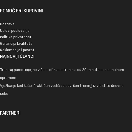
POMOĆ PRI KUPOVINI
Dostava
Uslovi poslovanja
Politika privatnosti
Garancija kvaliteta
Reklamacije i povrat
NAJNOVIJI ČLANCI
Treniraj pametnije, ne više – efikasni treninzi od 20 minuta s minimalnom
opremom
Vježbanje kod kuće: Praktičan vodič za savršen trening iz vlastite dnevne
sobe
PARTNERI