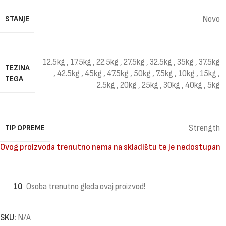
STANJE
Novo
12.5kg
,
17.5kg
,
22.5kg
,
27.5kg
,
32.5kg
,
35kg
,
37.5kg
TEZINA
,
42.5kg
,
45kg
,
47.5kg
,
50kg
,
7.5kg
,
10kg
,
15kg
,
TEGA
2.5kg
,
20kg
,
25kg
,
30kg
,
40kg
,
5kg
TIP OPREME
Strength
Ovog proizvoda trenutno nema na skladištu te je nedostupan
10
Osoba trenutno gleda ovaj proizvod!
SKU:
N/A