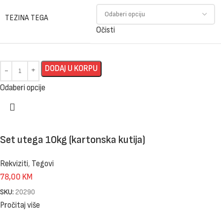
TEZINA TEGA
Očisti
DODAJ U KORPU
Odaberi opcije
Set utega 10kg (kartonska kutija)
Rekviziti
,
Tegovi
78,00
KM
SKU:
20290
Pročitaj više