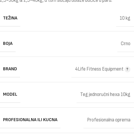
2,5-30kg & 2,5-40kg, u tom slučaju dolaze bućice u paru.
TEŽINA
10 kg
BOJA
Crno
BRAND
4Life Fitness Equipment
MODEL
Teg jednoručni hexa 10kg
PROFESIONALNA ILI KUCNA
Profesionalna oprema