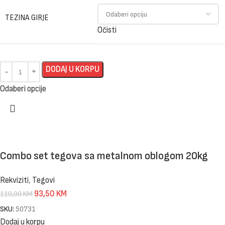
TEZINA GIRJE
Očisti
DODAJ U KORPU
Odaberi opcije
Combo set tegova sa metalnom oblogom 20kg
Rekviziti
,
Tegovi
93,50
KM
110,00
KM
SKU:
50731
Dodaj u korpu