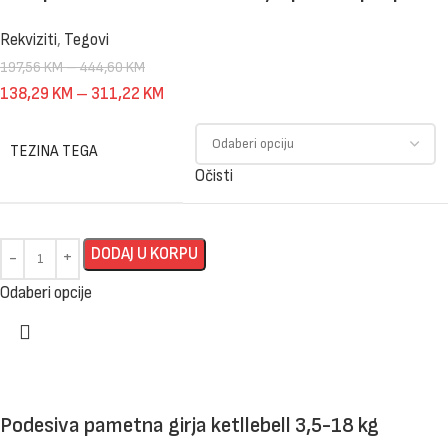
Rekviziti
,
Tegovi
197,56
KM
–
444,60
KM
138,29
KM
–
311,22
KM
TEZINA TEGA
Očisti
DODAJ U KORPU
Odaberi opcije
Podesiva pametna girja ketllebell 3,5-18 kg