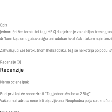
Opis
Jednoručni šesterokutni teg (HEX) dizajniran je za ozbiljan trening s
drškom koja omogućava siguran i udoban hvat čak i tokom najintenzivn
Zahvaljujući šesterokutnom (heks) obliku, teg se ne kotrlja po podu,
Recenzije (0)
Recenzije
Nema ocjene ipak
Budi prvi koji će recenzirati “Teg jednoručni hexa 2.5kg”
Vaša email adresa neće biti objavljivana.
Neophodna polja su označen