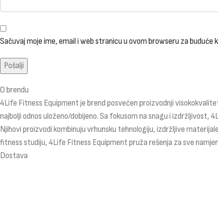
Sačuvaj moje ime, email i web stranicu u ovom browseru za buduće
O brendu
4Life Fitness Equipment je brend posvećen proizvodnji visokokvalitet
najbolji odnos uloženo/dobijeno. Sa fokusom na snagu i izdržljivost, 4
Njihovi proizvodi kombinuju vrhunsku tehnologiju, izdržljive materijale
fitness studiju, 4Life Fitness Equipment pruža rešenja za sve namjen
Dostava