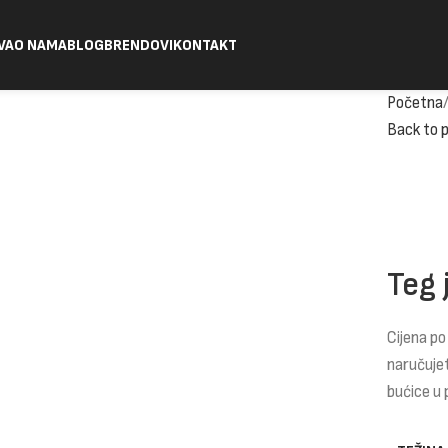
VA
O NAMA
BLOG
BRENDOVI
KONTAKT
Početna
Back to 
Teg 
Cijena po
naručuje
bućice u 