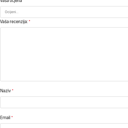
Vaša ocjena
Vaša recenzija:
*
Naziv
*
Email
*