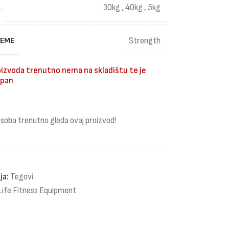
30kg
,
40kg
,
5kg
REME
Strength
izvoda trenutno nema na skladištu te je
pan
soba trenutno gleda ovaj proizvod!
ja:
Tegovi
Life Fitness Equipment