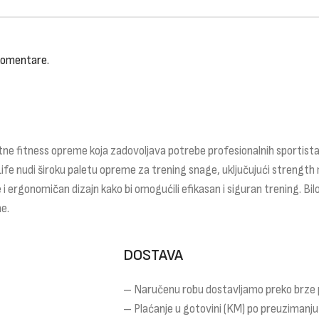
 komentare.
ne fitness opreme koja zadovoljava potrebe profesionalnih sportista,
Life nudi široku paletu opreme za trening snage, uključujući strength 
 i ergonomičan dizajn kako bi omogućili efikasan i siguran trening. Bilo
e.
DOSTAVA
– Naručenu robu dostavljamo preko brze
– Plaćanje u gotovini (KM) po preuzimanju