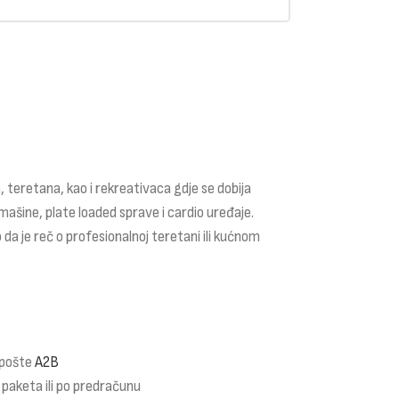
 teretana, kao i rekreativaca gdje se dobija
mašine, plate loaded sprave i cardio uređaje.
 da je reč o profesionalnoj teretani ili kućnom
 pošte
A2B
 paketa ili po predračunu