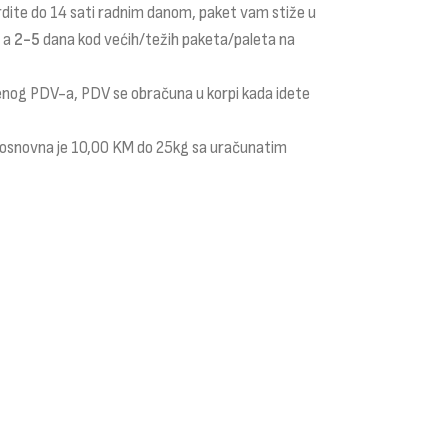
rdite do 14 sati radnim danom, paket vam stiže u
a a
2-5
dana kod većih/težih paketa/paleta na
čenog PDV-a, PDV se obračuna u korpi kada idete
i osnovna je 10,00 KM do 25kg sa uračunatim