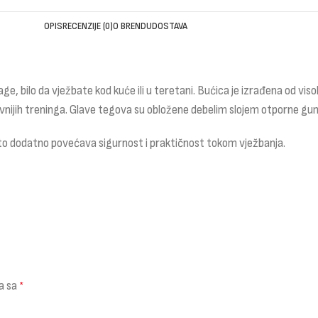
OPIS
RECENZIJE (0)
O BRENDU
DOSTAVA
nage, bilo da vježbate kod kuće ili u teretani. Bućica je izrađena od
ijih treninga. Glave tegova su obložene debelim slojem otporne gume 
 što dodatno povećava sigurnost i praktičnost tokom vježbanja.
a sa
*