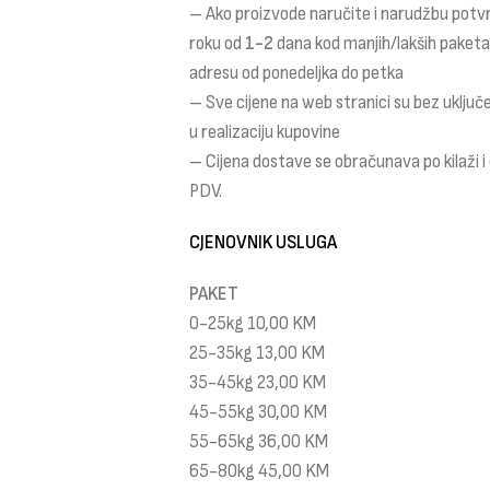
– Ako proizvode naručite i narudžbu potv
roku od
1-2
dana kod manjih/lakših paket
adresu od ponedeljka do petka
– Sve cijene na web stranici su bez uklju
u realizaciju kupovine
– Cijena dostave se obračunava po kilaži 
PDV.
CJENOVNIK USLUGA
PAKET
0-25kg 10,00 KM
25-35kg 13,00 KM
35-45kg 23,00 KM
45-55kg 30,00 KM
55-65kg 36,00 KM
65-80kg 45,00 KM