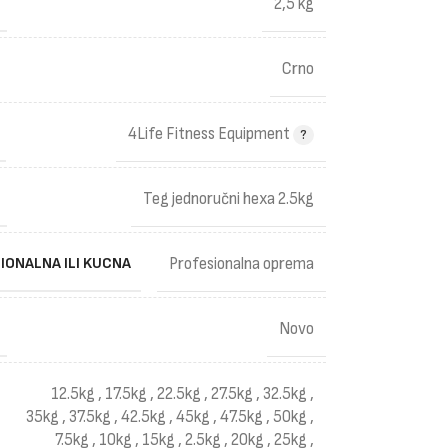
2,5 kg
Crno
4Life Fitness Equipment
Teg jednoručni hexa 2.5kg
IONALNA ILI KUCNA
Profesionalna oprema
Novo
12.5kg
,
17.5kg
,
22.5kg
,
27.5kg
,
32.5kg
,
35kg
,
37.5kg
,
42.5kg
,
45kg
,
47.5kg
,
50kg
,
7.5kg
,
10kg
,
15kg
,
2.5kg
,
20kg
,
25kg
,