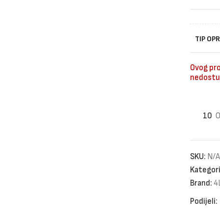
TIP OP
Ovog pro
nedostu
10
O
SKU:
N/A
Kategori
Brand:
4
Podijeli: