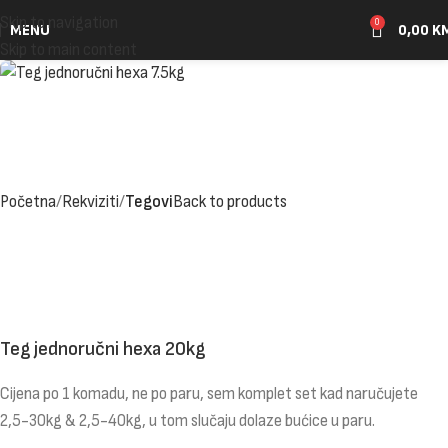
Skip to navigation
0
MENU
0,00
K
Skip to main content
Početna
Rekviziti
Tegovi
Back to products
Teg jednoručni hexa 20kg
Cijena po 1 komadu, ne po paru, sem komplet set kad naručujete
2,5-30kg & 2,5-40kg, u tom slučaju dolaze bućice u paru.