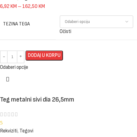
6,92
KM
–
162,50
KM
TEZINA TEGA
Očisti
DODAJ U KORPU
Odaberi opcije
Teg metalni sivi dia 26,5mm
5
Rekviziti
,
Tegovi