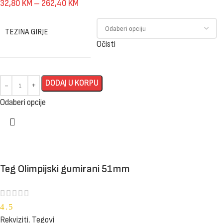
32,80
KM
–
262,40
KM
TEZINA GIRJE
Očisti
DODAJ U KORPU
Odaberi opcije
Teg Olimpijski gumirani 51mm
4.5
Rekviziti
,
Tegovi