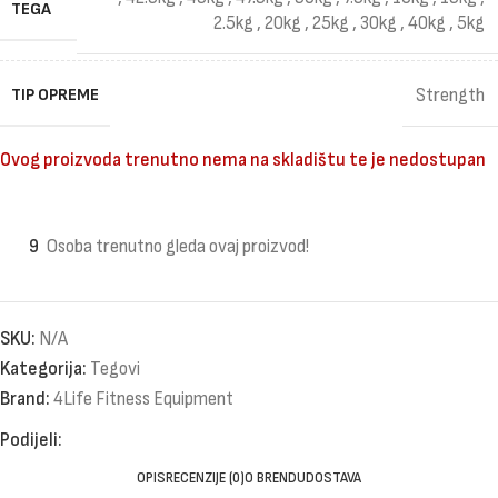
TEGA
2.5kg
,
20kg
,
25kg
,
30kg
,
40kg
,
5kg
TIP OPREME
Strength
Ovog proizvoda trenutno nema na skladištu te je nedostupan
9
Osoba trenutno gleda ovaj proizvod!
SKU:
N/A
Kategorija:
Tegovi
Brand:
4Life Fitness Equipment
Podijeli:
OPIS
RECENZIJE (0)
O BRENDU
DOSTAVA