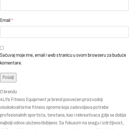
Email
*
Sačuvaj moje ime, email i web stranicu u ovom browseru za buduće
komentare.
O brendu
4Life Fitness Equipment je brend posvećen proizvodnji
visokokvalitetne fitness opreme koja zadovoljava potrebe
profesionalnih sportista, teretana, kao i rekreativaca gdje se dobija
najbolji odnos uloženo/dobijeno. Sa fokusom na snagu i izdržljivost,