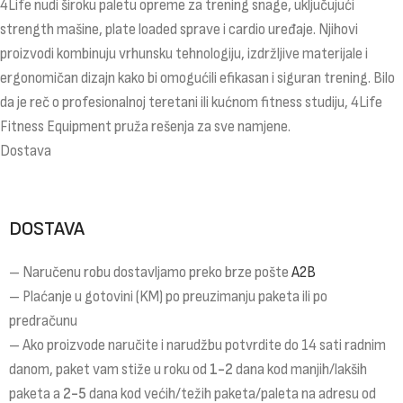
4Life nudi široku paletu opreme za trening snage, uključujući
strength mašine, plate loaded sprave i cardio uređaje. Njihovi
proizvodi kombinuju vrhunsku tehnologiju, izdržljive materijale i
ergonomičan dizajn kako bi omogućili efikasan i siguran trening. Bilo
da je reč o profesionalnoj teretani ili kućnom fitness studiju, 4Life
Fitness Equipment pruža rešenja za sve namjene.
Dostava
DOSTAVA
– Naručenu robu dostavljamo preko brze pošte
A2B
– Plaćanje u gotovini (KM) po preuzimanju paketa ili po
predračunu
– Ako proizvode naručite i narudžbu potvrdite do 14 sati radnim
danom, paket vam stiže u roku od
1-2
dana kod manjih/lakših
paketa a
2-5
dana kod većih/težih paketa/paleta na adresu od