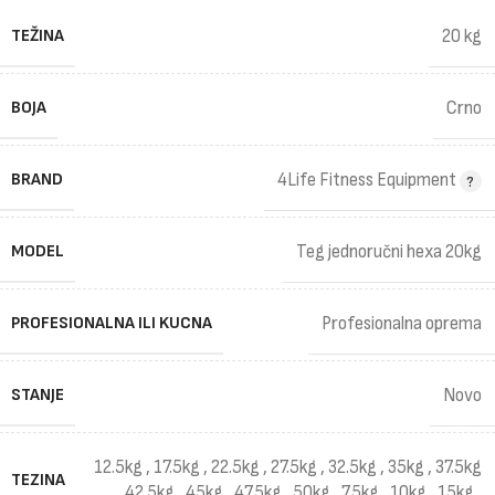
TEŽINA
20 kg
BOJA
Crno
BRAND
4Life Fitness Equipment
MODEL
Teg jednoručni hexa 20kg
PROFESIONALNA ILI KUCNA
Profesionalna oprema
STANJE
Novo
12.5kg
,
17.5kg
,
22.5kg
,
27.5kg
,
32.5kg
,
35kg
,
37.5kg
TEZINA
,
42.5kg
,
45kg
,
47.5kg
,
50kg
,
7.5kg
,
10kg
,
15kg
,