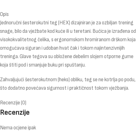
Opis
Jednoručni šesterokutni teg (HEX) dizajniran je za ozbiljan trening
snage, bilo da vježbate kod kuće ili u teretani. Bućica je izrađena od
visokokvalitetnog čelika, s ergonomskom hromiranom drškom koja
omogućava siguran i udoban hvat čak i tokom najintenzivnijih
treninga. Glave tegova su obložene debelim slojem otporne gume
koja štiti pod i smanjuje buku pri spuštanju.
Zahvaljujući šesterokutnom (heks) obliku, teg se ne kotrlja po podu,
što dodatno povećava sigurnost i praktičnost tokom vježbanja.
Recenzije (0)
Recenzije
Nema ocjene ipak