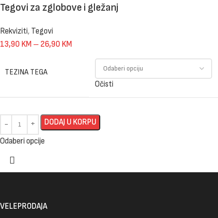
Tegovi za zglobove i gležanj
Rekviziti
,
Tegovi
13,90
KM
–
26,90
KM
TEZINA TEGA
Očisti
DODAJ U KORPU
Odaberi opcije
VELEPRODAJA