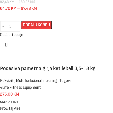
92,43
KM
–
139,25
KM
64,70
KM
–
97,48
KM
DODAJ U KORPU
Odaberi opcije
Podesiva pametna girja ketllebell 3,5-18 kg
Rekviziti
,
Multifunkcionalni trening
,
Tegovi
4Life Fitness Equipment
275,00
KM
SKU:
29949
Pročitaj više