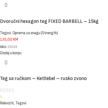
Dvoručni hexagon teg FIXED BARBELL – 15kg
Tegovi
,
Oprema za snagu (Strength)
135,00
KM
SKU:
25533
Dodaj u korpu
Teg sa ručkom – Ketllebel – rusko zvono
5
Rekviziti
,
Tegovi