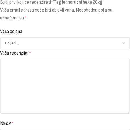
Budi prvi koji će recenzirati “Teg jednoručni hexa 20kg”
Vaša email adresa neće biti objavljivana.
Neophodna polja su
označena sa
*
Vaša ocjena
Vaša recenzija:
*
Naziv
*