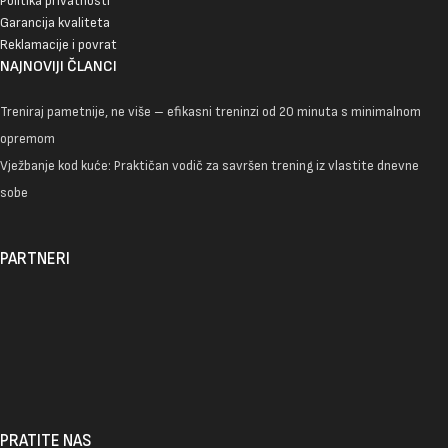
Politika privatnosti
Garancija kvaliteta
Reklamacije i povrat
NAJNOVIJI ČLANCI
Treniraj pametnije, ne više – efikasni treninzi od 20 minuta s minimalnom
opremom
Vježbanje kod kuće: Praktičan vodič za savršen trening iz vlastite dnevne
sobe
PARTNERI
PRATITE NAS