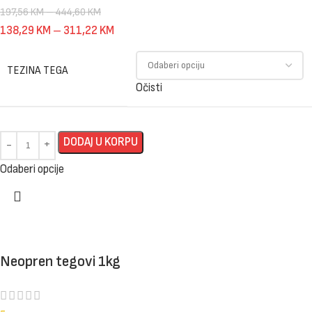
197,56
KM
–
444,60
KM
138,29
KM
–
311,22
KM
TEZINA TEGA
Očisti
DODAJ U KORPU
Odaberi opcije
Neopren tegovi 1kg