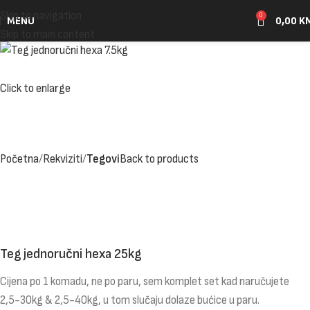
Skip to navigation
0
MENU
0,00
K
Skip to main content
Click to enlarge
Početna
Rekviziti
Tegovi
Back to products
Teg jednoručni hexa 25kg
Cijena po 1 komadu, ne po paru, sem komplet set kad naručujete
2,5-30kg & 2,5-40kg, u tom slučaju dolaze bućice u paru.