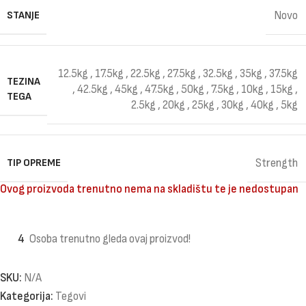
STANJE
Novo
12.5kg
,
17.5kg
,
22.5kg
,
27.5kg
,
32.5kg
,
35kg
,
37.5kg
TEZINA
,
42.5kg
,
45kg
,
47.5kg
,
50kg
,
7.5kg
,
10kg
,
15kg
,
TEGA
2.5kg
,
20kg
,
25kg
,
30kg
,
40kg
,
5kg
TIP OPREME
Strength
Ovog proizvoda trenutno nema na skladištu te je nedostupan
4
Osoba trenutno gleda ovaj proizvod!
SKU:
N/A
Kategorija:
Tegovi