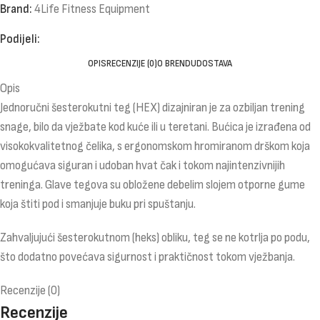
Brand:
4Life Fitness Equipment
Podijeli:
OPIS
RECENZIJE (0)
O BRENDU
DOSTAVA
Opis
Jednoručni šesterokutni teg (HEX) dizajniran je za ozbiljan trening
snage, bilo da vježbate kod kuće ili u teretani. Bućica je izrađena od
visokokvalitetnog čelika, s ergonomskom hromiranom drškom koja
omogućava siguran i udoban hvat čak i tokom najintenzivnijih
treninga. Glave tegova su obložene debelim slojem otporne gume
koja štiti pod i smanjuje buku pri spuštanju.
Zahvaljujući šesterokutnom (heks) obliku, teg se ne kotrlja po podu,
što dodatno povećava sigurnost i praktičnost tokom vježbanja.
Recenzije (0)
Recenzije