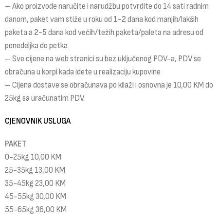
– Ako proizvode naručite i narudžbu potvrdite do 14 sati radnim
danom, paket vam stiže u roku od
1-2
dana kod manjih/lakših
paketa a
2-5
dana kod većih/težih paketa/paleta na adresu od
ponedeljka do petka
– Sve cijene na web stranici su bez uključenog PDV-a, PDV se
obračuna u korpi kada idete u realizaciju kupovine
– Cijena dostave se obračunava po kilaži i osnovna je 10,00 KM do
25kg sa uračunatim PDV.
CJENOVNIK USLUGA
PAKET
0-25kg 10,00 KM
25-35kg 13,00 KM
35-45kg 23,00 KM
45-55kg 30,00 KM
55-65kg 36,00 KM