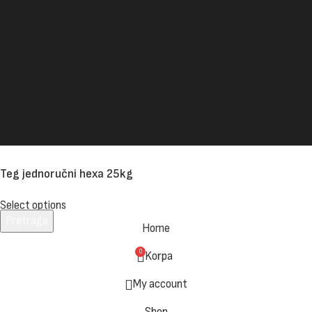
Teg jednoručni hexa 25kg
Select options
Pretraga
Home
Unesite pojam za pretragu.
0
Korpa
My account