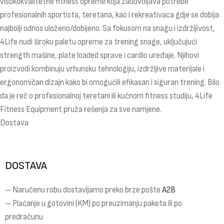
visokokvalitetne fitness opreme koja zadovoljava potrebe
profesionalnih sportista, teretana, kao i rekreativaca gdje se dobija
najbolji odnos uloženo/dobijeno. Sa fokusom na snagu i izdržljivost,
4Life nudi široku paletu opreme za trening snage, uključujući
strength mašine, plate loaded sprave i cardio uređaje. Njihovi
proizvodi kombinuju vrhunsku tehnologiju, izdržljive materijale i
ergonomičan dizajn kako bi omogućili efikasan i siguran trening. Bilo
da je reč o profesionalnoj teretani ili kućnom fitness studiju, 4Life
Fitness Equipment pruža rešenja za sve namjene.
Dostava
DOSTAVA
– Naručenu robu dostavljamo preko brze pošte
A2B
– Plaćanje u gotovini (KM) po preuzimanju paketa ili po
predračunu