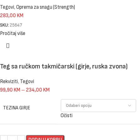
Tegovi
,
Oprema za snagu (Strength)
283,00
KM
SKU:
25647
Pročitaj više
Teg sa ručkom takmičarski (girje, ruska zvona)
Rekviziti
,
Tegovi
99,90
KM
–
234,00
KM
TEZINA GIRJE
Očisti
DODAJ U KORPU