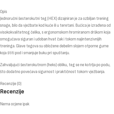
Opis
Jednoručni šesterokutni teg (HEX) dizajniran je za ozbiljan trening
snage, bilo da vježbate kod kuće ili u teretani. Bućica je izrađena od
visokokvalitetnog čelika, s ergonomskom hromiranom drškom koja
omogućava siguran i udoban hvat čak i tokom najintenzivnijih
treninga. Glave tegova su obložene debelim slojem otporne gume
koja štiti pod i smanjuje buku pri spuštanju.
Zahvaljujući šesterokutnom (heks) obliku, teg se ne kotrlja po podu,
što dodatno povećava sigurnost i praktičnost tokom vježbanja.
Recenzije (0)
Recenzije
Nema ocjene ipak