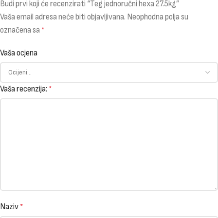
Budi prvi koji će recenzirati “Teg jednoručni hexa 27.5kg”
Vaša email adresa neće biti objavljivana.
Neophodna polja su
označena sa
*
Vaša ocjena
Vaša recenzija:
*
Naziv
*