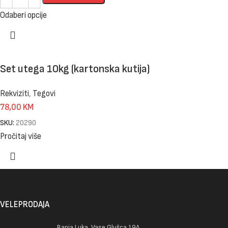
Odaberi opcije
Set utega 10kg (kartonska kutija)
Rekviziti
,
Tegovi
78,00
KM
SKU:
20290
Pročitaj više
VELEPRODAJA
Banja Luka, Vase Glušca 19A