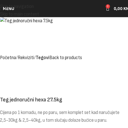
Skip to navigation
0
MENU
0,00
K
Skip to main content
Početna
Rekviziti
Tegovi
Back to products
Teg jednoručni hexa 27.5kg
Cijena po 1 komadu, ne po paru, sem komplet set kad naručujete
2,5-30kg & 2,5-40kg, u tom slučaju dolaze bućice u paru.