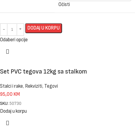
Očisti
DODAJ U KORPU
Odaberi opcije
Set PVC tegova 12kg sa stalkom
Stalci i rake
,
Rekviziti
,
Tegovi
95,00
KM
SKU:
50730
Dodaj u korpu