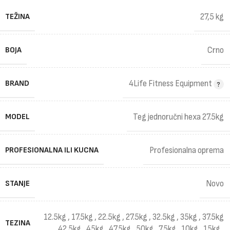
TEŽINA
27,5 kg
BOJA
Crno
BRAND
4Life Fitness Equipment
MODEL
Teg jednoručni hexa 27.5kg
PROFESIONALNA ILI KUCNA
Profesionalna oprema
STANJE
Novo
12.5kg
,
17.5kg
,
22.5kg
,
27.5kg
,
32.5kg
,
35kg
,
37.5kg
TEZINA
,
42.5kg
,
45kg
,
47.5kg
,
50kg
,
7.5kg
,
10kg
,
15kg
,