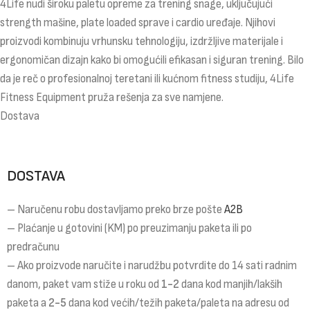
4Life nudi široku paletu opreme za trening snage, uključujući
strength mašine, plate loaded sprave i cardio uređaje. Njihovi
proizvodi kombinuju vrhunsku tehnologiju, izdržljive materijale i
ergonomičan dizajn kako bi omogućili efikasan i siguran trening. Bilo
da je reč o profesionalnoj teretani ili kućnom fitness studiju, 4Life
Fitness Equipment pruža rešenja za sve namjene.
Dostava
DOSTAVA
– Naručenu robu dostavljamo preko brze pošte
A2B
– Plaćanje u gotovini (KM) po preuzimanju paketa ili po
predračunu
– Ako proizvode naručite i narudžbu potvrdite do 14 sati radnim
danom, paket vam stiže u roku od
1-2
dana kod manjih/lakših
paketa a
2-5
dana kod većih/težih paketa/paleta na adresu od