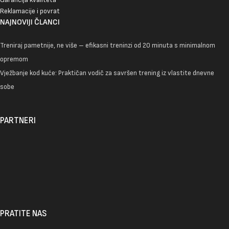
Reklamacije i povrat
NAJNOVIJI ČLANCI
Treniraj pametnije, ne više – efikasni treninzi od 20 minuta s minimalnom
opremom
Vježbanje kod kuće: Praktičan vodič za savršen trening iz vlastite dnevne
sobe
PARTNERI
PRATITE NAS