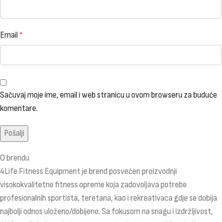
Email
*
Sačuvaj moje ime, email i web stranicu u ovom browseru za buduće
komentare.
O brendu
4Life Fitness Equipment je brend posvećen proizvodnji
visokokvalitetne fitness opreme koja zadovoljava potrebe
profesionalnih sportista, teretana, kao i rekreativaca gdje se dobija
najbolji odnos uloženo/dobijeno. Sa fokusom na snagu i izdržljivost,