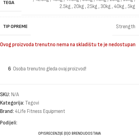
TEGA
2.5kg
,
20kg
,
25kg
,
30kg
,
40kg
,
5kg
TIP OPREME
Strength
Ovog proizvoda trenutno nema na skladištu te je nedostupan
6
Osoba trenutno gleda ovaj proizvod!
SKU:
N/A
Kategorija:
Tegovi
Brand:
4Life Fitness Equipment
Podijeli:
OPIS
RECENZIJE (0)
O BRENDU
DOSTAVA