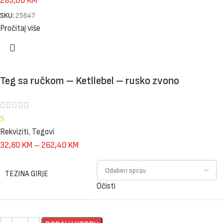
283,00
KM
SKU:
25647
Pročitaj više
Teg sa ručkom – Ketllebel – rusko zvono
5
Rekviziti
,
Tegovi
32,80
KM
–
262,40
KM
TEZINA GIRJE
Očisti