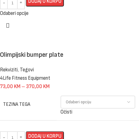
DODAJ U KORPU
Odaberi opcije
Olimpijski bumper plate
Rekviziti
,
Tegovi
4Life Fitness Equipment
73,00
KM
–
370,00
KM
TEZINA TEGA
Očisti
DODAJ U KORPU