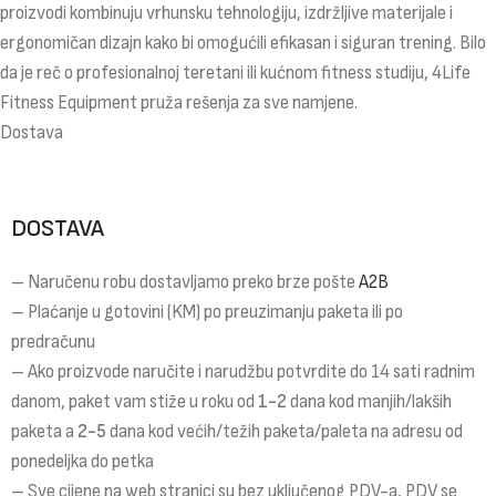
proizvodi kombinuju vrhunsku tehnologiju, izdržljive materijale i
ergonomičan dizajn kako bi omogućili efikasan i siguran trening. Bilo
da je reč o profesionalnoj teretani ili kućnom fitness studiju, 4Life
Fitness Equipment pruža rešenja za sve namjene.
Dostava
DOSTAVA
– Naručenu robu dostavljamo preko brze pošte
A2B
– Plaćanje u gotovini (KM) po preuzimanju paketa ili po
predračunu
– Ako proizvode naručite i narudžbu potvrdite do 14 sati radnim
danom, paket vam stiže u roku od
1-2
dana kod manjih/lakših
paketa a
2-5
dana kod većih/težih paketa/paleta na adresu od
ponedeljka do petka
– Sve cijene na web stranici su bez uključenog PDV-a, PDV se