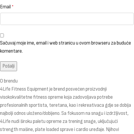
Email
*
Sačuvaj moje ime, email i web stranicu u ovom browseru za buduće
komentare.
O brendu
4Life Fitness Equipment je brend posvećen proizvodnji
visokokvalitetne fitness opreme koja zadovoljava potrebe
profesionalnih sportista, teretana, kao i rekreativaca gdje se dobija
najbolji odnos uloženo/dobijeno. Sa fokusom na snagu i izdržljivost,
4Life nudi široku paletu opreme za trening snage, uključujući
strength mašine, plate loaded sprave i cardio uređaje. Njihovi