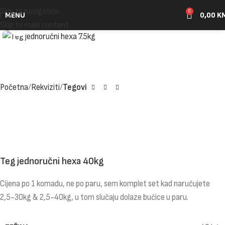
Skip to navigation
0
MENU
0,00
K
Click to enlarge
Skip to main content
Početna
Rekviziti
Tegovi
Teg jednoručni hexa 40kg
Cijena po 1 komadu, ne po paru, sem komplet set kad naručujete
2,5-30kg & 2,5-40kg, u tom slučaju dolaze bućice u paru.