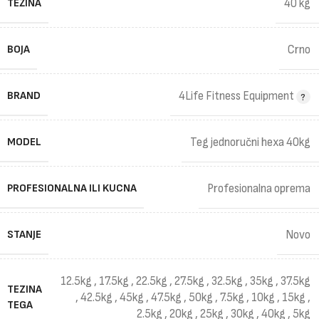
TEŽINA
40 kg
BOJA
Crno
BRAND
4Life Fitness Equipment
MODEL
Teg jednoručni hexa 40kg
PROFESIONALNA ILI KUCNA
Profesionalna oprema
STANJE
Novo
12.5kg
,
17.5kg
,
22.5kg
,
27.5kg
,
32.5kg
,
35kg
,
37.5kg
TEZINA
,
42.5kg
,
45kg
,
47.5kg
,
50kg
,
7.5kg
,
10kg
,
15kg
,
TEGA
2.5kg
,
20kg
,
25kg
,
30kg
,
40kg
,
5kg