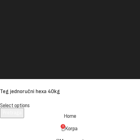
Teg jednoručni hexa 40kg
Select options
Pretraga
Home
Unesite pojam za pretragu.
0
Korpa