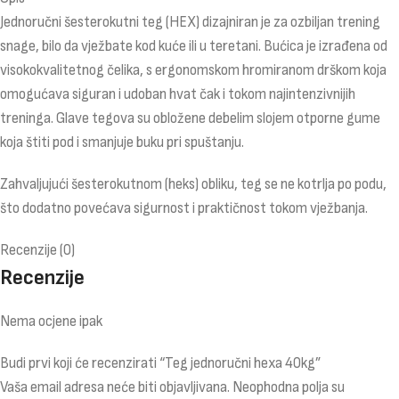
Jednoručni šesterokutni teg (HEX) dizajniran je za ozbiljan trening
snage, bilo da vježbate kod kuće ili u teretani. Bućica je izrađena od
visokokvalitetnog čelika, s ergonomskom hromiranom drškom koja
omogućava siguran i udoban hvat čak i tokom najintenzivnijih
treninga. Glave tegova su obložene debelim slojem otporne gume
koja štiti pod i smanjuje buku pri spuštanju.
Zahvaljujući šesterokutnom (heks) obliku, teg se ne kotrlja po podu,
što dodatno povećava sigurnost i praktičnost tokom vježbanja.
Recenzije (0)
Recenzije
Nema ocjene ipak
Budi prvi koji će recenzirati “Teg jednoručni hexa 40kg”
Vaša email adresa neće biti objavljivana.
Neophodna polja su