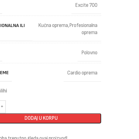
Excite 700
Kućna oprema,Profesionalna
IONALNA ILI
oprema
Polovno
REME
Cardio oprema
lihi
DODAJ U KORPU
oba trenutno gleda ovaj proizvod!