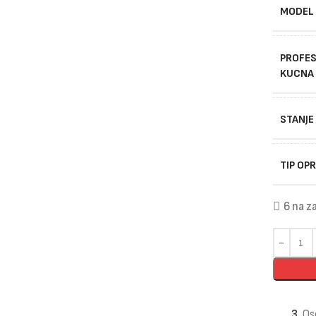
MODEL
PROFES
KUCNA
STANJE
TIP OP
6 na za
3
Os