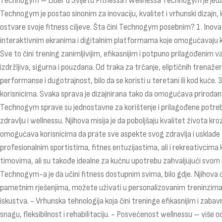
Technogym – Lider u Svijetu Fitnessa i Wellnessa Technogym je jedan 
Technogym je postao sinonim za inovaciju, kvalitet i vrhunski dizajn, 
ostvare svoje fitness ciljeve. Šta čini Technogym posebnim? 1. Inova
interaktivnim ekranima i digitalnim platformama koje omogućavaju ko
Sve to čini trening zanimljivijim, efikasnijim i potpuno prilagođenim
izdržljiva, sigurna i pouzdana. Od traka za trčanje, eliptičnih trenaže
performanse i dugotrajnost, bilo da se koristi u teretani ili kod kuć
korisnicima. Svaka sprava je dizajnirana tako da omogućava prirodan 
Technogym sprave su jednostavne za korištenje i prilagođene potreb
zdravlju i wellnessu. Njihova misija je da poboljšaju kvalitet života k
omogućava korisnicima da prate sve aspekte svog zdravlja i usklade 
profesionalnim sportistima, fitnes entuzijastima, ali i rekreativcim
timovima, ali su takođe idealne za kućnu upotrebu zahvaljujući svo
Technogym-a je da učini fitness dostupnim svima, bilo gdje. Njihova
pametnim rješenjima, možete uživati u personalizovanim treninzima ko
iskustva. - Vrhunska tehnologija koja čini treninge efikasnijim i zab
snagu, fleksibilnost i rehabilitaciju. - Posvećenost wellnessu – vi