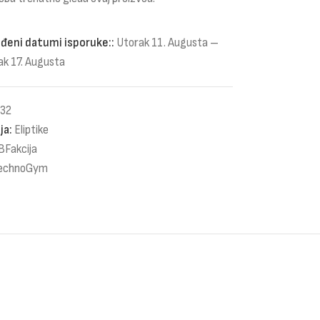
đeni datumi isporuke::
Utorak 11. Augusta –
ak 17. Augusta
32
ja:
Eliptike
BFakcija
echnoGym