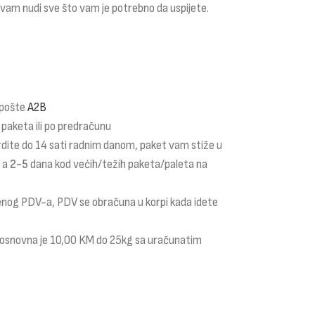
m vam nudi sve što vam je potrebno da uspijete.
 pošte
A2B
 paketa ili po predračunu
rdite do 14 sati radnim danom, paket vam stiže u
a a
2-5
dana kod većih/težih paketa/paleta na
čenog PDV-a, PDV se obračuna u korpi kada idete
i osnovna je 10,00 KM do 25kg sa uračunatim