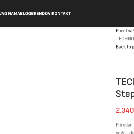
VA
O NAMA
BLOG
BRENDOVI
KONTAKT
Početna
TECHNOG
Back to 
TEC
Ste
2.34
Prirodan,
nogu i gl