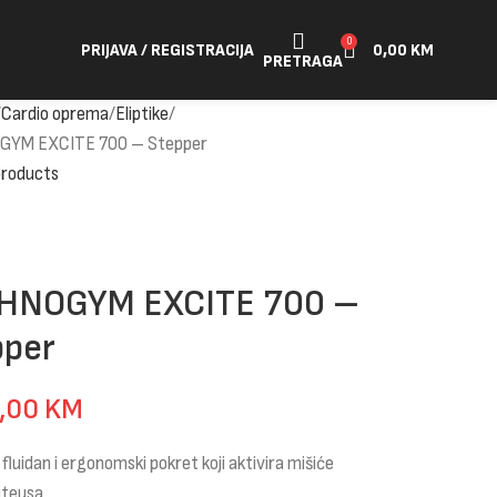
0
PRIJAVA / REGISTRACIJA
0,00
KM
PRETRAGA
Cardio oprema
Eliptike
YM EXCITE 700 – Stepper
products
HNOGYM EXCITE 700 –
pper
0,00
KM
 fluidan i ergonomski pokret koji aktivira mišiće
uteusa