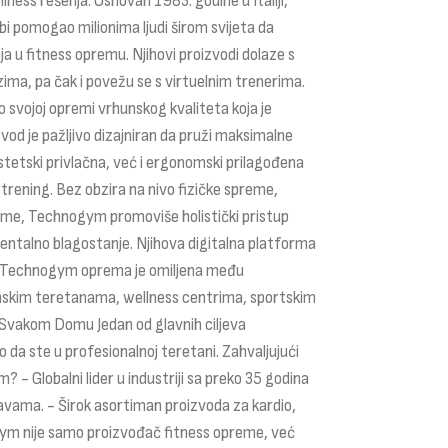
ness rešenja. Osnovan 1983. godine u Italiji,
bi pomogao milionima ljudi širom svijeta da
a u fitness opremu. Njihovi proizvodi dolaze s
ma, pa čak i povežu se s virtuelnim trenerima.
o svojoj opremi vrhunskog kvaliteta koja je
izvod je pažljivo dizajniran da pruži maksimalne
stetski privlačna, već i ergonomski prilagođena
trening. Bez obzira na nivo fizičke spreme,
eme, Technogym promoviše holistički pristup
i mentalno blagostanje. Njihova digitalna platforma
vce Technogym oprema je omiljena među
rhunskim teretanama, wellness centrima, sportskim
 Svakom Domu Jedan od glavnih ciljeva
da ste u profesionalnoj teretani. Zahvaljujući
- Globalni lider u industriji sa preko 35 godina
pravama. - Širok asortiman proizvoda za kardio,
ogym nije samo proizvođač fitness opreme, već