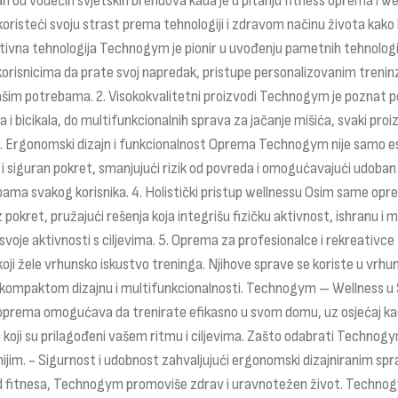
od vodećih svjetskih brendova kada je u pitanju fitness oprema i well
koristeći svoju strast prema tehnologiji i zdravom načinu života kako 
tivna tehnologija Technogym je pionir u uvođenju pametnih tehnologij
risnicima da prate svoj napredak, pristupe personalizovanim treninzi
 vašim potrebama. 2. Visokokvalitetni proizvodi Technogym je poznat p
ra i bicikala, do multifunkcionalnih sprava za jačanje mišića, svaki pro
e. 3. Ergonomski dizajn i funkcionalnost Oprema Technogym nije samo e
i siguran pokret, smanjujući rizik od povreda i omogućavajući udoban 
ama svakog korisnika. 4. Holistički pristup wellnessu Osim same opr
roz pokret, pružajući rešenja koja integrišu fizičku aktivnost, ishranu 
svoje aktivnosti s ciljevima. 5. Oprema za profesionalce i rekreati
a koji žele vrhunsko iskustvo treninga. Njihove sprave se koriste u v
m kompaktom dizajnu i multifunkcionalnosti. Technogym – Wellness u
 oprema omogućava da trenirate efikasno u svom domu, uz osjećaj kao 
ji su prilagođeni vašem ritmu i ciljevima. Zašto odabrati Technogym? 
avnijim. - Sigurnost i udobnost zahvaljujući ergonomski dizajniranim s
še od fitnesa, Technogym promoviše zdrav i uravnotežen život. Techn