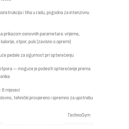
konstrukcija i tiha u radu, pogodna za intenzivnu
sa prikazom osnovnih parametara: vrijeme,
 kalorije, otpor, puls (zavisno o opremi)
uće pedale za sigurnost pri opterećenju
 otpora — moguće je podesiti opterećenje prema
isnika
: 6 mjeseci
olovno, tehnički provjereno i spremno za upotrebu
TechnoGym