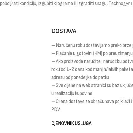
 poboljšati kondiciju, izgubiti kilograme ili izgraditi snagu, Technogy
DOSTAVA
– Naručenu robu dostavljamo preko brze
– Plaćanje u gotovini (KM) po preuzimanju
– Ako proizvode naručite i narudžbu potv
roku od
1-2
dana kod manjih/lakših paket
adresu od ponedeljka do petka
– Sve cijene na web stranici su bez uklju
u realizaciju kupovine
– Cijena dostave se obračunava po kilaži 
PDV.
CJENOVNIK USLUGA